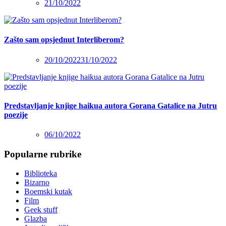
21/10/2022
Zašto sam opsjednut Interliberom?
20/10/2022
31/10/2022
Predstavljanje knjige haikua autora Gorana Gatalice na Jutru
poezije
06/10/2022
Popularne rubrike
Biblioteka
Bizarno
Boemski kutak
Film
Geek stuff
Glazba