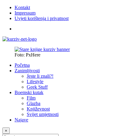
Kontakt
Impressum
Uvjeti korištenja i privatnost
Foto: PxHere
Početna
Zanimljivosti
Jeste li znali?!
Lifestyle
Geek Stuff
Boemski kutak
Film
Glazba
Književnost
Svijet umjetnosti
Najave
×