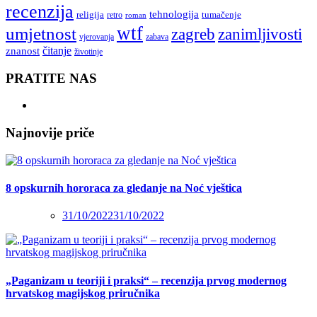
recenzija
tehnologija
religija
tumačenje
retro
roman
wtf
umjetnost
zagreb
zanimljivosti
vjerovanja
zabava
čitanje
znanost
životinje
PRATITE NAS
Najnovije priče
8 opskurnih hororaca za gledanje na Noć vještica
31/10/2022
31/10/2022
„Paganizam u teoriji i praksi“ – recenzija prvog modernog
hrvatskog magijskog priručnika