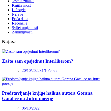
Jeste li znali?!
Književnost
Lifestyle
Najave
Priča dana
Recenzije
Svijet umjetnosti
Zanimljivosti
Najave
Zašto sam opsjednut Interliberom?
20/10/2022
31/10/2022
Predstavljanje knjige haikua autora Gorana
Gatalice na Jutru poezije
06/10/2022