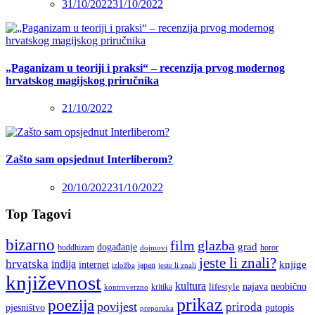
31/10/2022
31/10/2022
„Paganizam u teoriji i praksi“ – recenzija prvog modernog
hrvatskog magijskog priručnika
21/10/2022
Zašto sam opsjednut Interliberom?
20/10/2022
31/10/2022
Top Tagovi
bizarno
film
glazba
grad
događanje
buddhizam
horor
dojmovi
jeste li znali?
hrvatska
indija
knjige
internet
japan
jeste li znali
izložba
književnost
kultura
najava
lifestyle
neobično
kritika
kontroverzno
prikaz
poezija
povijest
priroda
putopis
pjesništvo
preporuka