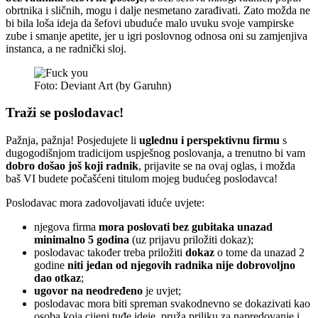
obrtnika i sličnih, mogu i dalje nesmetano zarađivati. Zato možda ne
bi bila loša ideja da šefovi ubuduće malo uvuku svoje vampirske
zube i smanje apetite, jer u igri poslovnog odnosa oni su zamjenjiva
instanca, a ne radnički sloj.
Foto: Deviant Art (by Garuhn)
Traži se poslodavac!
Pažnja, pažnja! Posjedujete li
uglednu i perspektivnu firmu
s
dugogodišnjom tradicijom uspješnog poslovanja, a trenutno bi vam
dobro došao još koji radnik
, prijavite se na ovaj oglas, i možda
baš VI budete počašćeni titulom mojeg budućeg poslodavca!
Poslodavac mora zadovoljavati iduće uvjete:
njegova firma
mora poslovati bez gubitaka unazad
minimalno 5 godina
(uz prijavu priložiti dokaz);
poslodavac također treba priložiti
dokaz
o tome da unazad 2
godine
niti jedan od njegovih radnika nije dobrovoljno
dao otkaz
;
ugovor na neodređeno
je uvjet;
poslodavac mora biti spreman svakodnevno se dokazivati kao
osoba koja cijeni tuđe ideje, pruža priliku za napredovanje i