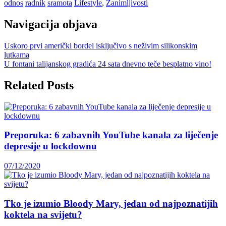
odnos
radnik
sramota
Lifestyle
,
Zanimljivosti
Navigacija objava
Uskoro prvi američki bordel isključivo s neživim silikonskim
lutkama
U fontani talijanskog gradića 24 sata dnevno teče besplatno vino!
Related Posts
Preporuka: 6 zabavnih YouTube kanala za liječenje
depresije u lockdownu
07/12/2020
Tko je izumio Bloody Mary, jedan od najpoznatijih
koktela na svijetu?