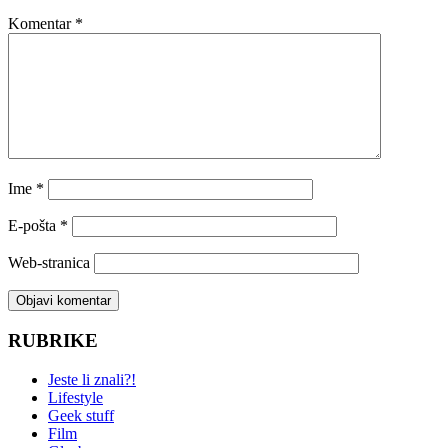
Komentar
*
Ime
*
E-pošta
*
Web-stranica
RUBRIKE
Jeste li znali?!
Lifestyle
Geek stuff
Film