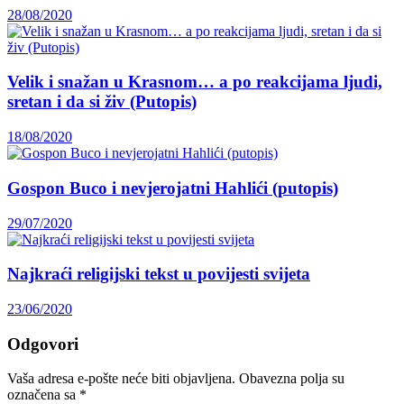
28/08/2020
Velik i snažan u Krasnom… a po reakcijama ljudi,
sretan i da si živ (Putopis)
18/08/2020
Gospon Buco i nevjerojatni Hahlići (putopis)
29/07/2020
Najkraći religijski tekst u povijesti svijeta
23/06/2020
Odgovori
Vaša adresa e-pošte neće biti objavljena.
Obavezna polja su
označena sa
*