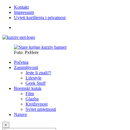
Kontakt
Impressum
Uvjeti korištenja i privatnost
Foto: PxHere
Početna
Zanimljivosti
Jeste li znali?!
Lifestyle
Geek Stuff
Boemski kutak
Film
Glazba
Književnost
Svijet umjetnosti
Najave
×