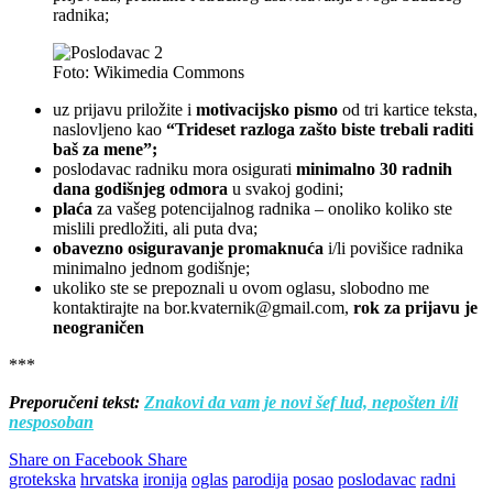
radnika;
Foto: Wikimedia Commons
uz prijavu priložite i
motivacijsko pismo
od tri kartice teksta,
naslovljeno kao
“Trideset razloga zašto biste trebali raditi
baš za mene”;
poslodavac radniku mora osigurati
minimalno 30 radnih
dana godišnjeg odmora
u svakoj godini;
plaća
za vašeg potencijalnog radnika – onoliko koliko ste
mislili predložiti, ali puta dva;
obavezno osiguravanje promaknuća
i/li povišice radnika
minimalno jednom godišnje;
ukoliko ste se prepoznali u ovom oglasu, slobodno me
kontaktirajte na bor.kvaternik@gmail.com,
rok za prijavu je
neograničen
***
Preporučeni tekst:
Znakovi da vam je novi šef lud, nepošten i/li
nesposoban
Share on Facebook
Share
grotekska
hrvatska
ironija
oglas
parodija
posao
poslodavac
radni