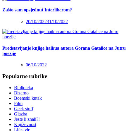
Zašto sam opsjednut Interliberom?
20/10/2022
31/10/2022
Predstavljanje knjige haikua autora Gorana Gatalice na Jutru
poezije
06/10/2022
Popularne rubrike
Biblioteka
Bizarno
Boemski kutak
Film
Geek stuff
Glazba
Jeste li znali?!
Književnost
Lifestyle