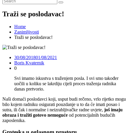
Traži se poslodavac!
Home
Zanimljivosti
Traži se poslodavac!
30/08/2018
01/08/2021
Boris Kvaternik
0
Svi imamo iskustva s traženjem posla. I svi smo također
uočili u koliku se lakrdiju cijeli proces traženja radnika
danas pretvorio.
Naši domaći poslodavci koji, usput budi rečeno, vrlo rijetko mogu
bilo kojem radniku osigurati pouzdanje u to da će imati posao i
sutra, ili čak i normalne i neizrabljivačke radne uvjete,
još imaju
obraza i tražiti gotovo nemoguće
od potencijalnih budućih
zaposlenika.
Groteska u oglasnom prostoru