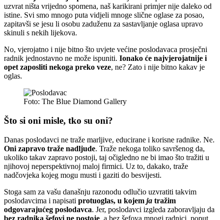
uzvrat ništa vrijedno spomena, naš karikirani primjer nije daleko od
istine. Svi smo mnogo puta vidjeli mnoge slične oglase za posao,
zapitavši se jesu li osobu zaduženu za sastavljanje oglasa upravo
skinuli s nekih lijekova.
No, vjerojatno i nije bitno što uvjete većine poslodavaca prosječni
radnik jednostavno ne može ispuniti.
Ionako će najvjerojatnije i
opet zaposliti nekoga preko veze
, ne? Zato i nije bitno kakav je
oglas.
Foto: The Blue Diamond Gallery
Što si oni misle, tko su oni?
Danas poslodavci ne traže marljive, educirane i korisne radnike. Ne.
Oni zapravo traže nadljude
. Traže nekoga toliko savršenog da,
ukoliko takav zapravo postoji, taj očigledno ne bi imao što tražiti u
njihovoj neperspektivnoj maloj firmici. Uz to, dakako, traže
nadčovjeka kojeg mogu musti i gaziti do besvijesti.
Stoga sam za vašu današnju razonodu odlučio uzvratiti takvim
poslodavcima i napisati
protuoglas, u kojem
ja
tražim
odgovarajućeg poslodavca
. Jer, poslodavci izgleda zaboravljaju da
bez radnika šefovi ne postoje
, a bez šefova mnogi radnici, poput