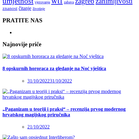
wtf
umjetnost
zagreb
zanimljivosti
vjerovanja
zabava
čitanje
znanost
životinje
PRATITE NAS
Najnovije priče
8 opskurnih hororaca za gledanje na Noć vještica
31/10/2022
31/10/2022
„Paganizam u teoriji i praksi“ – recenzija prvog modernog
hrvatskog magijskog priručnika
21/10/2022