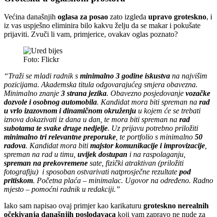
Većina današnjih
oglasa za posao
zato izgleda
upravo groteskno
, i
iz vas uspješno eliminira bilo kakvu želju da se makar i pokušate
prijaviti. Zvuči li vam, primjerice, ovakav oglas poznato?
Foto: Flickr
“Traži se mladi radnik s
minimalno 3 godine iskustva
na najvišim
pozicijama. Akademska titula odgovarajućeg smjera obavezna.
Minimalno znanje
3 strana jezika
. Obavezno posjedovanje
vozačke
dozvole i osobnog automobila
. Kandidat mora biti spreman na
rad
u vrlo izazovnom i dinamičnom okruženju
u kojem će se trebati
iznova dokazivati iz dana u dan, te mora biti spreman na
rad
subotama te svake druge nedjelje
. Uz prijavu potrebno priložiti
minimalno tri relevantne preporuke
, te portfolio s minimalno
50
radova
. Kandidat mora biti
majstor komunikacije i improvizacije
,
spreman na rad u timu,
uvijek dostupan
i na raspolaganju,
spreman na prekovremene
sate, fizički atraktivan (priložiti
fotografiju) i sposoban ostvarivati natprosječne rezultate
pod
pritiskom
. Početna plaća – minimalac. Ugovor na određeno. Radno
mjesto – pomoćni radnik u redakciji.”
Iako sam napisao ovaj primjer kao karikaturu
groteskno nerealnih
očekivanja današnjih poslodavaca
koji vam zapravo ne nude za