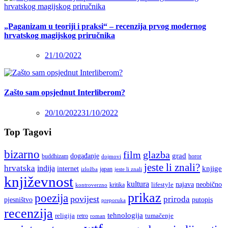
„Paganizam u teoriji i praksi“ – recenzija prvog modernog
hrvatskog magijskog priručnika
21/10/2022
Zašto sam opsjednut Interliberom?
20/10/2022
31/10/2022
Top Tagovi
bizarno
film
glazba
grad
događanje
buddhizam
horor
dojmovi
jeste li znali?
hrvatska
indija
knjige
internet
japan
jeste li znali
izložba
književnost
kultura
najava
lifestyle
neobično
kritika
kontroverzno
prikaz
poezija
povijest
priroda
putopis
pjesništvo
preporuka
recenzija
tehnologija
religija
tumačenje
retro
roman