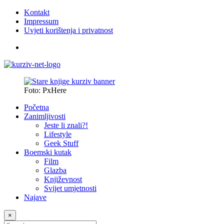
Kontakt
Impressum
Uvjeti korištenja i privatnost
Foto: PxHere
Početna
Zanimljivosti
Jeste li znali?!
Lifestyle
Geek Stuff
Boemski kutak
Film
Glazba
Književnost
Svijet umjetnosti
Najave
×