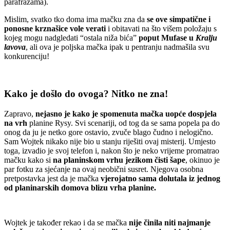
parafrazama).
Mislim, svatko tko doma ima mačku zna da
se ove simpatične i
ponosne krznašice vole verati
i obitavati na što višem položaju s
kojeg mogu nadgledati “ostala niža bića”
poput Mufase u
Kralju
lavova
, ali ova je poljska mačka ipak u pentranju nadmašila svu
konkurenciju!
Kako je došlo do ovoga? Nitko ne zna!
Zapravo,
nejasno je kako je spomenuta mačka uopće dospjela
na vrh
planine Rysy. Svi scenariji, od tog da se sama popela pa do
onog da ju je netko gore ostavio, zvuče blago čudno i nelogično.
Sam Wojtek nikako nije bio u stanju riješiti ovaj misterij. Umjesto
toga, izvadio je svoj telefon i, nakon što je neko vrijeme promatrao
mačku kako si
na planinskom vrhu jezikom čisti šape
, okinuo je
par fotku za sjećanje na ovaj neobični susret. Njegova osobna
pretpostavka jest da je mačka
vjerojatno sama dolutala iz jednog
od planinarskih domova blizu vrha planine.
Wojtek je također rekao i da se mačka
nije činila niti najmanje