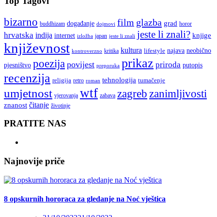
Top Tagovi
bizarno
film
glazba
grad
događanje
buddhizam
horor
dojmovi
jeste li znali?
hrvatska
indija
knjige
internet
japan
jeste li znali
izložba
književnost
kultura
najava
lifestyle
neobično
kritika
kontroverzno
prikaz
poezija
povijest
priroda
putopis
pjesništvo
preporuka
recenzija
tehnologija
religija
tumačenje
retro
roman
wtf
umjetnost
zagreb
zanimljivosti
vjerovanja
zabava
čitanje
znanost
životinje
PRATITE NAS
Najnovije priče
8 opskurnih hororaca za gledanje na Noć vještica