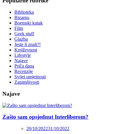
Popularne rubrike
Biblioteka
Bizarno
Boemski kutak
Film
Geek stuff
Glazba
Jeste li znali?!
Književnost
Lifestyle
Najave
Priča dana
Recenzije
Svijet umjetnosti
Zanimljivosti
Najave
Zašto sam opsjednut Interliberom?
20/10/2022
31/10/2022