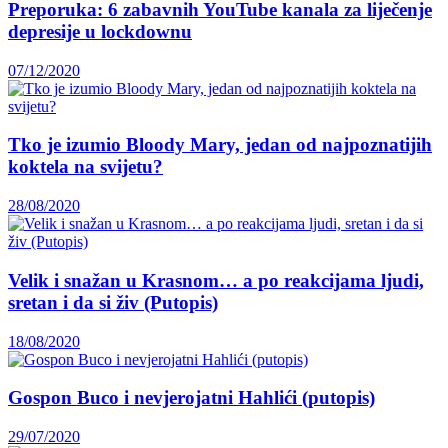
Preporuka: 6 zabavnih YouTube kanala za liječenje
depresije u lockdownu
07/12/2020
Tko je izumio Bloody Mary, jedan od najpoznatijih
koktela na svijetu?
28/08/2020
Velik i snažan u Krasnom… a po reakcijama ljudi,
sretan i da si živ (Putopis)
18/08/2020
Gospon Buco i nevjerojatni Hahlići (putopis)
29/07/2020