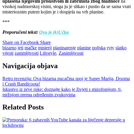
uplašena njegovim prisustvom ili zabrinuta zbog hladnoće
na
visokoj nadmorskoj visini, stoga ju je slikao i pustio da se sama vrati
misterioznim putem kojim je i dospjela na vrh planine.
***
Preporučeni tekst:
Ovo je (k)Učka
Share on Facebook
Share
bizarno
jeti
mačke
misterij
planinarenje
planine
poljska
ryty
slatko
vijesti
zanimljivosti
Lifestyle
,
Zanimljivosti
Navigacija objava
Retro recenzija: Ova bizarna pucačina spoj je Super Marija, Dooma
i Crash Bandicoota!
Iskustvo iz prve ruke: doznajte kako je živjeti s mizofonijom, tj.
mržnjom prema određenim zvukovima
Related Posts