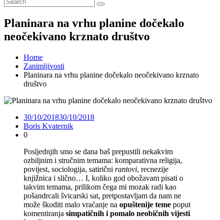
Planinara na vrhu planine dočekalo
neočekivano krznato društvo
Home
Zanimljivosti
Planinara na vrhu planine dočekalo neočekivano krznato
društvo
30/10/2018
30/10/2018
Boris Kvaternik
0
Posljednjih smo se dana baš prepustili nekakvim
ozbiljnim i stručnim temama: komparativna religija,
povijest, sociologija, satirični
rantovi
, recnezije
knjižnica i slično… I, koliko god obožavam pisati o
takvim temama, prilikom čega mi mozak radi kao
pošandrcali švicarski sat, pretpostavljam da nam ne
može škoditi malo vraćanje na
opuštenije teme
poput
komentiranja
simpatičnih i pomalo neobičnih vijesti