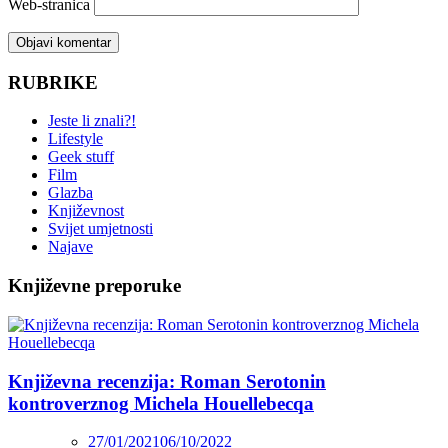
Web-stranica
RUBRIKE
Jeste li znali?!
Lifestyle
Geek stuff
Film
Glazba
Književnost
Svijet umjetnosti
Najave
Književne preporuke
Književna recenzija: Roman Serotonin
kontroverznog Michela Houellebecqa
27/01/2021
06/10/2022