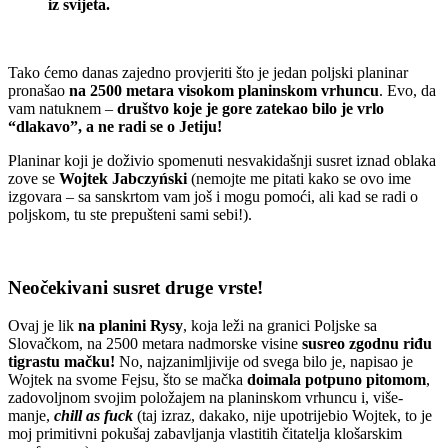
iz svijeta.
Tako ćemo danas zajedno provjeriti što je jedan poljski planinar
pronašao
na 2500 metara visokom planinskom vrhuncu
. Evo, da
vam natuknem –
društvo koje je gore zatekao bilo je vrlo
“dlakavo”, a ne radi se o Jetiju!
Planinar koji je doživio spomenuti nesvakidašnji susret iznad oblaka
zove se
Wojtek Jabczyński
(nemojte me pitati kako se ovo ime
izgovara – sa sanskrtom vam još i mogu pomoći, ali kad se radi o
poljskom, tu ste prepušteni sami sebi!).
Neočekivani susret druge vrste!
Ovaj je lik
na planini Rysy
, koja leži na granici Poljske sa
Slovačkom, na 2500 metara nadmorske visine
susreo zgodnu riđu
tigrastu mačku!
No, najzanimljivije od svega bilo je, napisao je
Wojtek na svome Fejsu, što se mačka
doimala potpuno pitomom
,
zadovoljnom svojim položajem na planinskom vrhuncu i, više-
manje,
chill as fuck
(taj izraz, dakako, nije upotrijebio Wojtek, to je
moj primitivni pokušaj zabavljanja vlastitih čitatelja klošarskim