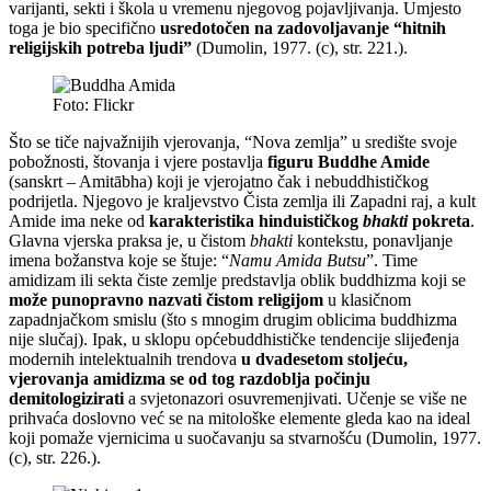
varijanti, sekti i škola u vremenu njegovog pojavljivanja. Umjesto
toga je bio specifično
usredotočen na zadovoljavanje “hitnih
religijskih potreba ljudi”
(Dumolin, 1977. (c), str. 221.).
Foto: Flickr
Što se tiče najvažnijih vjerovanja, “Nova zemlja” u središte svoje
pobožnosti, štovanja i vjere postavlja
figuru Buddhe Amide
(sanskrt – Amitābha) koji je vjerojatno čak i nebuddhističkog
podrijetla. Njegovo je kraljevstvo Čista zemlja ili Zapadni raj, a kult
Amide ima neke od
karakteristika hinduističkog
bhakti
pokreta
.
Glavna vjerska praksa je, u čistom
bhakti
kontekstu, ponavljanje
imena božanstva koje se štuje: “
Namu Amida Butsu
”. Time
amidizam ili sekta čiste zemlje predstavlja oblik buddhizma koji se
može punopravno nazvati čistom religijom
u klasičnom
zapadnjačkom smislu (što s mnogim drugim oblicima buddhizma
nije slučaj). Ipak, u sklopu općebuddhističke tendencije slijeđenja
modernih intelektualnih trendova
u dvadesetom stoljeću,
vjerovanja amidizma se od tog razdoblja počinju
demitologizirati
a svjetonazori osuvremenjivati. Učenje se više ne
prihvaća doslovno već se na mitološke elemente gleda kao na ideal
koji pomaže vjernicima u suočavanju sa stvarnošću (Dumolin, 1977.
(c), str. 226.).