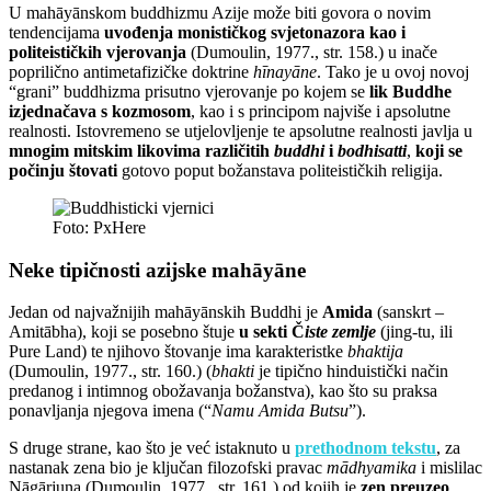
U mahāyānskom buddhizmu Azije može biti govora o novim
tendencijama
uvođenja monističkog svjetonazora kao i
politeističkih vjerovanja
(Dumoulin, 1977., str. 158.) u inače
poprilično antimetafizičke doktrine
hīnayāne
. Tako je u ovoj novoj
“grani” buddhizma prisutno vjerovanje po kojem se
lik Buddhe
izjednačava s kozmosom
, kao i s principom najviše i apsolutne
realnosti. Istovremeno se utjelovljenje te apsolutne realnosti javlja u
mnogim mitskim likovima različitih
buddhi
i
bodhisatti
,
koji se
počinju štovati
gotovo poput božanstava politeističkih religija.
Foto: PxHere
Neke tipičnosti azijske mahāyāne
Jedan od najvažnijih mahāyānskih Buddhi je
Amida
(sanskrt –
Amitābha), koji se posebno štuje
u sekti Č
iste zemlje
(jing-tu, ili
Pure Land) te njihovo štovanje ima karakteristke
bhaktija
(Dumoulin, 1977., str. 160.) (
bhakti
je tipično hinduistički način
predanog i intimnog obožavanja božanstva), kao što su praksa
ponavljanja njegova imena (“
Namu Amida Butsu
”).
S druge strane, kao što je već istaknuto u
prethodnom tekstu
, za
nastanak zena bio je ključan filozofski pravac
mādhyamika
i mislilac
Nāgārjuna (Dumoulin, 1977., str. 161.) od kojih je
zen preuzeo