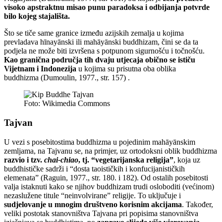
visoko apstraktnu misao punu paradoksa i odbijanja potvrde
bilo kojeg stajališta.
Što se tiče same granice između azijskih zemalja u kojima
prevladava hīnayānski ili mahāyānski buddhizam, čini se da ta
podjela ne može biti izvršena s potpunom sigurnošću i točnošću.
Kao granična područja tih dvaju utjecaja obično se ističu
Vijetnam i Indonezija
u kojima su prisutna oba oblika
buddhizma (Dumoulin, 1977., str. 157) .
Foto: Wikimedia Commons
Tajvan
U vezi s posebitostima buddhizma u pojedinim mahāyānskim
zemljama, na Tajvanu se, na primjer, uz ortodoksni oblik buddhizma
razvio i tzv.
chai-chiao
, tj. “vegetarijanska religija”
, koja uz
buddhističke sadrži i “dosta taoističkih i konfucijanističkih
elemenata” (Raguin, 1977., str. 180. i 182). Od ostalih posebitosti
valja istaknuti kako se njihov buddhizam trudi osloboditi (većinom)
nezaslužene titule “neinvolvirane” religije. To uključuje i
sudjelovanje u mnogim društveno korisnim akcijama
. Također,
veliki postotak stanovništva Tajvana pri popisima stanovništva