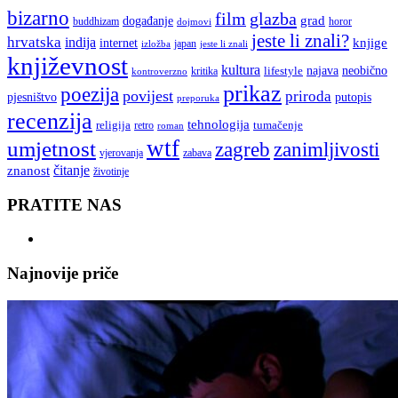
bizarno
film
glazba
grad
događanje
buddhizam
horor
dojmovi
jeste li znali?
hrvatska
indija
knjige
internet
japan
jeste li znali
izložba
književnost
kultura
najava
lifestyle
neobično
kritika
kontroverzno
prikaz
poezija
povijest
priroda
putopis
pjesništvo
preporuka
recenzija
tehnologija
religija
tumačenje
retro
roman
wtf
umjetnost
zagreb
zanimljivosti
vjerovanja
zabava
čitanje
znanost
životinje
PRATITE NAS
Najnovije priče