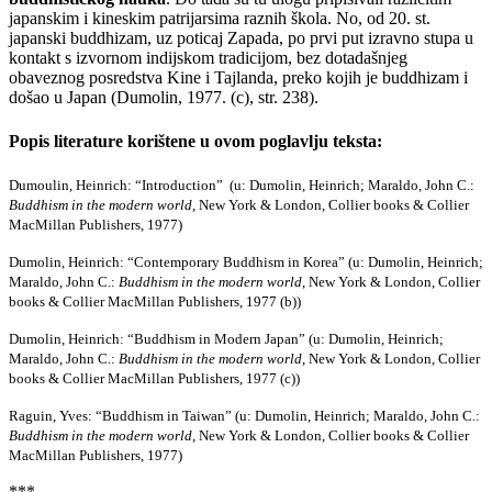
japanskim i kineskim patrijarsima raznih škola. No, od 20. st.
japanski buddhizam, uz poticaj Zapada, po prvi put izravno stupa u
kontakt s izvornom indijskom tradicijom, bez dotadašnjeg
obaveznog posredstva Kine i Tajlanda, preko kojih je buddhizam i
došao u Japan (Dumolin, 1977. (c), str. 238).
Popis literature korištene u ovom poglavlju teksta:
Dumoulin, Heinrich: “Introduction” (u: Dumolin, Heinrich; Maraldo, John C.:
Buddhism in the modern world
, New York & London, Collier books & Collier
MacMillan Publishers, 1977)
Dumolin, Heinrich: “Contemporary Buddhism in Korea” (u: Dumolin, Heinrich;
Maraldo, John C.:
Buddhism in the modern world
, New York & London, Collier
books & Collier MacMillan Publishers, 1977 (b))
Dumolin, Heinrich: “Buddhism in Modern Japan” (u: Dumolin, Heinrich;
Maraldo, John C.:
Buddhism in the modern world
, New York & London, Collier
books & Collier MacMillan Publishers, 1977 (c))
Raguin, Yves: “Buddhism in Taiwan” (u: Dumolin, Heinrich; Maraldo, John C.:
Buddhism in the modern world
, New York & London, Collier books & Collier
MacMillan Publishers, 1977)
***