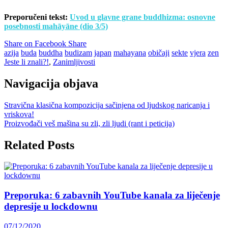
Preporučeni tekst:
Uvod u glavne grane buddhizma: osnovne
posebnosti mahāyāne (dio 3/5)
Share on Facebook
Share
azija
buda
buddha
budizam
japan
mahayana
običaji
sekte
vjera
zen
Jeste li znali?!
,
Zanimljivosti
Navigacija objava
Stravična klasična kompozicija sačinjena od ljudskog naricanja i
vriskova!
Proizvođači veš mašina su zli, zli ljudi (rant i peticija)
Related Posts
Preporuka: 6 zabavnih YouTube kanala za liječenje
depresije u lockdownu
07/12/2020