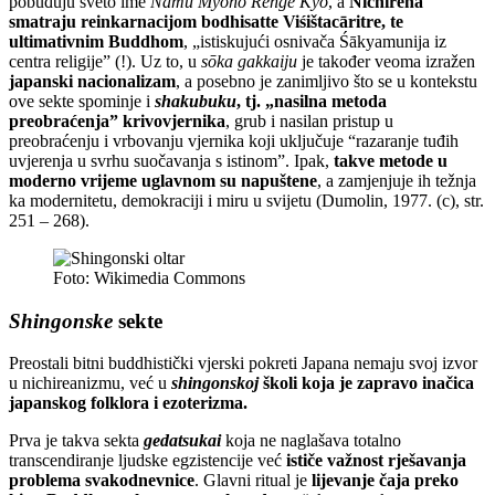
pobuđuju sveto ime
Namu Myōhō Renge Kyō
, a
Nichirena
smatraju reinkarnacijom bodhisatte Viśištacāritre, te
ultimativnim Buddhom
, „istiskujući osnivača Śākyamunija iz
centra religije” (!). Uz to, u
sōka gakkaiju
je također veoma izražen
japanski nacionalizam
, a posebno je zanimljivo što se u kontekstu
ove sekte spominje i
shakubuku
, tj. „nasilna metoda
preobraćenja” krivovjernika
, grub i nasilan pristup u
preobraćenju i vrbovanju vjernika koji uključuje “razaranje tuđih
uvjerenja u svrhu suočavanja s istinom”. Ipak,
takve metode u
moderno vrijeme uglavnom su napuštene
, a zamjenjuje ih težnja
ka modernitetu, demokraciji i miru u svijetu (Dumolin, 1977. (c), str.
251 – 268).
Foto: Wikimedia Commons
Shingonske
sekte
Preostali bitni buddhistički vjerski pokreti Japana nemaju svoj izvor
u nichireanizmu, već u
shingonskoj
školi koja je zapravo inačica
japanskog folklora i ezoterizma.
Prva je takva sekta
gedatsukai
koja ne naglašava totalno
transcendiranje ljudske egzistencije već
ističe važnost rješavanja
problema svakodnevnice
. Glavni ritual je
lijevanje čaja preko