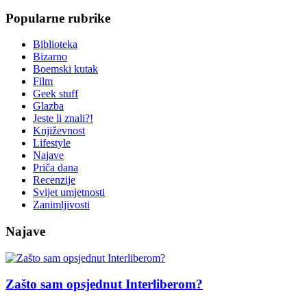
Popularne rubrike
Biblioteka
Bizarno
Boemski kutak
Film
Geek stuff
Glazba
Jeste li znali?!
Književnost
Lifestyle
Najave
Priča dana
Recenzije
Svijet umjetnosti
Zanimljivosti
Najave
Zašto sam opsjednut Interliberom?