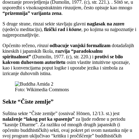
dosezanje prosvjetljenja (Dumolin, 1977. (c), str. 221.). . Sōtō se, u
usporedbi s visokoapstraktnim
rinzaijem
, često opisuje kao mnogo
“prizemnija” varijanta zena
.
S druge strane, rinzai sekte stavljaju glavni
naglasak na
zazen
(sjedeću meditaciju),
fizički rad i
kōane
, po kojima su najpoznatije i
najprepoznatljivije.
Općenito rečeno,
rinzai
odbacuje vanjski formalizam
dotadašnjih
kineskih i japanskih škola,
razvija “paradoksalnu
spiritualnost”
(Dumolin, 1977. (c), str. 220.) i
protivi se bilo
kakvom duhovnom autoritetu
osim vlastite intuitivne spoznaje,
kao i konvencijama poput logike i uporabe jezika i simbola za
izricanje duhovnih istina.
Foto: Wikimedia Commons
Sekte “Čiste zemlje”
Suština sekte “Čiste zemlje” (osnivač Hōnen, 12/13. st.) jest
nalaženje “lakog put ka spasenju”
za ljude rođene u periodu
“kasnije Dharme”. Za razliku od mnogih drugih japanskih (i
općenito buddhističkih) sekti, ovaj pokret pri svom nastanku nije u
svoj program uključivao “kritiku i pročišćenje” buddhističkih