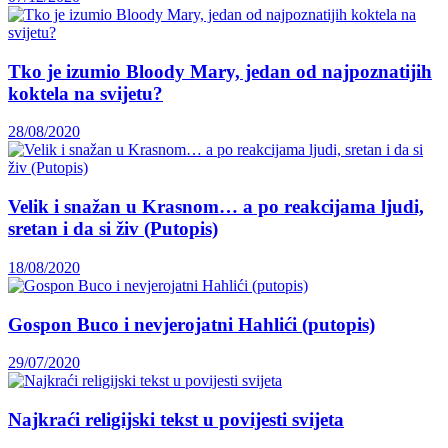
Tko je izumio Bloody Mary, jedan od najpoznatijih
koktela na svijetu?
28/08/2020
Velik i snažan u Krasnom… a po reakcijama ljudi,
sretan i da si živ (Putopis)
18/08/2020
Gospon Buco i nevjerojatni Hahlići (putopis)
29/07/2020
Najkraći religijski tekst u povijesti svijeta