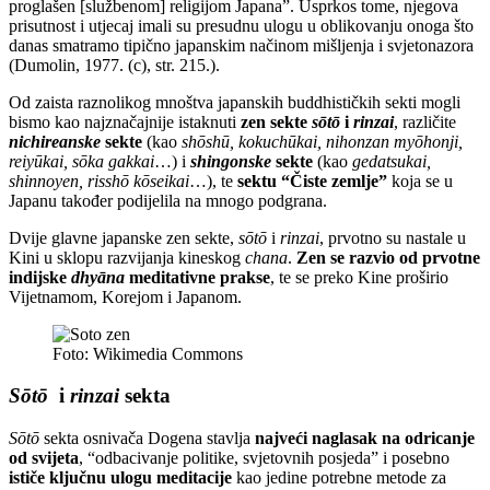
proglašen [službenom] religijom Japana”. Usprkos tome, njegova
prisutnost i utjecaj imali su presudnu ulogu u oblikovanju onoga što
danas smatramo tipično japanskim načinom mišljenja i svjetonazora
(Dumolin, 1977. (c), str. 215.).
Od zaista raznolikog mnoštva japanskih buddhističkih sekti mogli
bismo kao najznačajnije istaknuti
zen sekte
sōtō
i
rinzai
, različite
nichireanske
sekte
(kao
shōshū, kokuchūkai, nihonzan myōhonji,
reiyūkai, sōka gakkai
…) i
shingonske
sekte
(kao
gedatsukai,
shinnoyen, risshō kōseikai
…), te
sektu “Čiste zemlje”
koja se u
Japanu također podijelila na mnogo podgrana.
Dvije glavne japanske zen sekte,
sōtō
i
rinzai
, prvotno su nastale u
Kini u sklopu razvijanja kineskog
chana
.
Zen se razvio od prvotne
indijske
dhyāna
meditativne prakse
, te se preko Kine proširio
Vijetnamom, Korejom i Japanom.
Foto: Wikimedia Commons
Sōtō
i
rinzai
sekta
Sōtō
sekta osnivača Dogena stavlja
najveći naglasak na odricanje
od svijeta
, “odbacivanje politike, svjetovnih posjeda” i posebno
ističe ključnu ulogu meditacije
kao jedine potrebne metode za