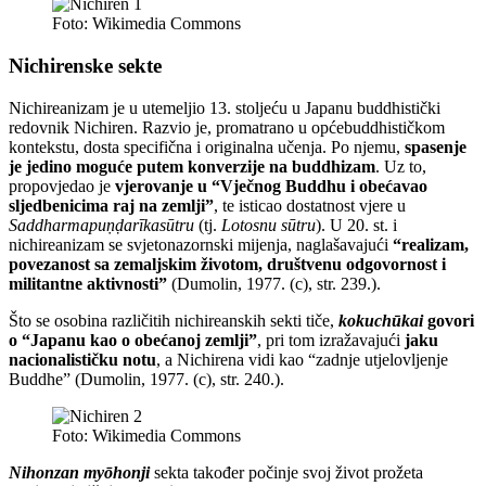
Foto: Wikimedia Commons
Nichirenske sekte
Nichireanizam je u utemeljio 13. stoljeću u Japanu buddhistički
redovnik Nichiren. Razvio je, promatrano u općebuddhističkom
kontekstu, dosta specifična i originalna učenja. Po njemu,
spasenje
je jedino moguće putem konverzije na buddhizam
. Uz to,
propovjedao je
vjerovanje u “Vječnog Buddhu i obećavao
sljedbenicima raj na zemlji”
, te isticao dostatnost vjere u
Saddharmapuṇḍarīkasūtru
(tj.
Lotosnu sūtru
). U 20. st. i
nichireanizam se svjetonazornski mijenja, naglašavajući
“realizam,
povezanost sa zemaljskim životom, društvenu odgovornost i
militantne aktivnosti”
(Dumolin, 1977. (c), str. 239.).
Što se osobina različitih nichireanskih sekti tiče,
kokuchūkai
govori
o “Japanu kao o obećanoj zemlji”
, pri tom izražavajući
jaku
nacionalističku notu
, a Nichirena vidi kao “zadnje utjelovljenje
Buddhe” (Dumolin, 1977. (c), str. 240.).
Foto: Wikimedia Commons
Nihonzan myōhonji
sekta također počinje svoj život prožeta