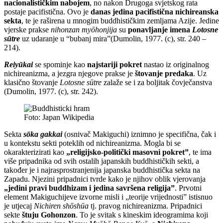
nacionalističkim nabojem
, no nakon Drugoga svjetskog rata
postaje pacifistična. Ovo je
danas jedina pacifistična nichireanska
sekta
, te je raširena u mnogim buddhističkim zemljama Azije. Jedine
vjerske prakse
nihonzan myōhonjija
su
ponavljanje imena
Lotosne
sūtre
uz udaranje u “bubanj mira”(Dumolin, 1977. (c), str. 240 –
214).
Reiyūkai
se spominje kao
najstariji pokret
nastao iz originalnog
nichireanizma, a jezgra njegove prakse je
štovanje predaka
. Uz
klasično štovanje
Lotosne sūtre
zalaže se i za boljitak čovječanstva
(Dumolin, 1977. (c), str. 242).
Foto: Japan Wikipedia
Sekta
sōka gakkai
(osnivač Makiguchi) iznimno je specifična, čak i
u kontekstu sekti poteklih od nichireanizma. Mogla bi se
okarakterizirati kao
„religijsko-politički masovni pokret”
, te ima
više pripadnika od svih ostalih japanskih buddhističkih sekti, a
također je i najrasprostranjenija japanska buddhistička sekta na
Zapadu. Njezini pripadnici tvrde kako je njihov oblik vjerovanja
„jedini pravi buddhizam i jedina savršena religija”
. Prvotni
element Makiguchijeve izvorne misli i „teorije vrijednosti” istisnuo
je utjecaj
Nichiren
shōshūa
tj. pravog nichireanizma. Pripadnici
sekte
štuju Gohonzon
. To je svitak s kineskim ideogramima koji