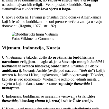
izjašnjava se buddhistima, no
zapravo slijede više vjerovanja
narodnih tajvanskih religija. Veliki postotak buddhističkog
stanovništva također
izražava vjeru u boga.
U novije doba na Tajvanu je prisutan trend dolaska Amerikanaca
koji žele učiti o buddhizmu, te oni prenose stečena znanja u svoju
domovinu (Raguin, 1977., str. 182).
Foto: Wikimedia Commons
Vijetnam, Indonezija, Koreja
U Vijetnamu je također došlo do
prožimanja buddhizma s
narodnom religijom
, a naglasak je na
štovanju mnogih
buddhi
i
bodhisatti
te svetaca kineskog buddhizma
. Prisutan je i
oblik
amidizma
tj. štovanja Amide (ovdje pod nazivom “
tinh-do
”) koji je
uvezen iz Japana i Kine, i uglavnom je laičko vjerovanje. Također,
kao što je već spomenuto, Vijetnam je jedno od jedinih mjesta u
svijetu u kojem danas rame uz rame
supostoje
theravāda
i
mahāyāna
.
U Indoneziji, buddhizam je mješavina vjerovanja
tajlandske
theravāde
, kineskog
chana
(tj. zena) i sekte Čiste zemlje.
U Koreji je od pamtivjeka prisutna tendencija
ujedinjenja svih