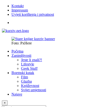
Kontakt
Impressum
Uvjeti korištenja i privatnost
Foto: PxHere
Početna
Zanimljivosti
Jeste li znali?!
Lifestyle
Geek Stuff
Boemski kutak
Film
Glazba
Književnost
Svijet umjetnosti
Najave
×