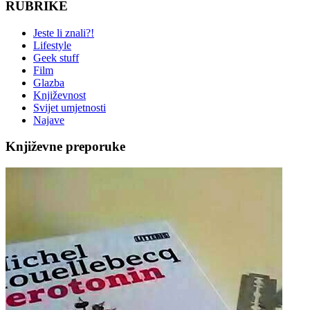
RUBRIKE
Jeste li znali?!
Lifestyle
Geek stuff
Film
Glazba
Književnost
Svijet umjetnosti
Najave
Književne preporuke