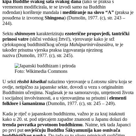
kipa Buddhe svakog sata svakog dana
(iako se praksa s
vremenom modificirala, te se izvodi samo na Buddhin
rođendan) korištenje mandala i
meditiranje na slovo “A”
(praksa je
posuđena iz izvornog
Shingona
) (Dumolin, 1977. (c), str. 243 –
244).
Sektu
shinnoyen
karakteriziraju
ezoterične propovjedi, tantrički
prinosi vatre
(slični vedskoj žrtvi!), vjerovanje kako je srž
cjelokupnog buddhističkog učenja
Mahāparinirvāṇasūtra
, te je
također prisutna vjerska praksa izgovaranja njezinog
naziva (Dumolin, 1977. (c), str. 245).
Foto: Wikimedia Commons
U sekti
risshō kōseikai
nalazimo vjerovanje u
Lotosnu sūtru
koja se
ovdje, netipično za japanske sekte, dovodi u vezu s originalnim
Buddhinim učenjima. Naglasak je na samorazvoju, umjetnosti života
i socijalnoj involviranosti, a u vjerovanjima su prisutni i
elementi
folklore i šamanizma
(Dumolin, 1977. (c), str. 245 – 249).
Kada je riječ o japanskom buddhizmu, važno je za kraj istaknuti
kako u 20. st. pod utjecajem zapadne znanosti u Japanu dolazi do
trenda povratka prvotnom buddhizmu
. Naime, tek tada Japanci
po prvi put
osvješćuju Buddhu Śākyamunija kao osnivača
buddhističkog nauka
. Do tada su tu ulogu pripisivali različitim