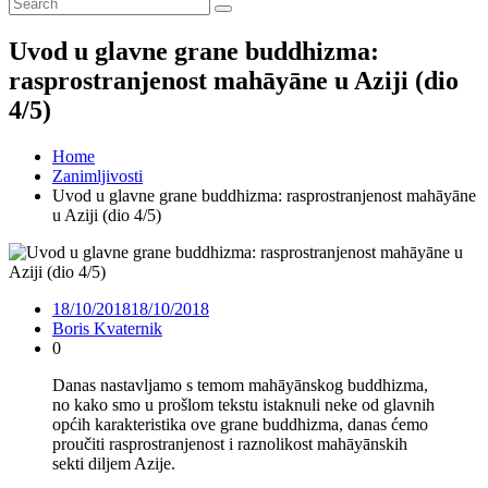
Uvod u glavne grane buddhizma:
rasprostranjenost mahāyāne u Aziji (dio
4/5)
Home
Zanimljivosti
Uvod u glavne grane buddhizma: rasprostranjenost mahāyāne
u Aziji (dio 4/5)
18/10/2018
18/10/2018
Boris Kvaternik
0
Danas nastavljamo s temom mahāyānskog buddhizma,
no kako smo u prošlom tekstu istaknuli neke od glavnih
općih karakteristika ove grane buddhizma, danas ćemo
proučiti rasprostranjenost i raznolikost mahāyānskih
sekti diljem Azije.