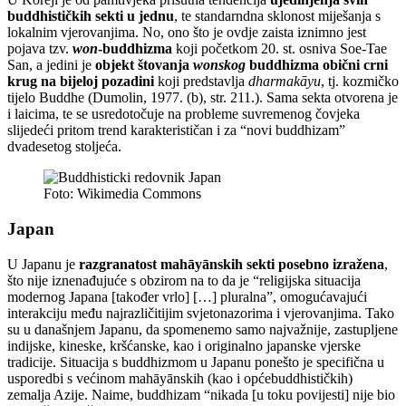
buddhističkih sekti u jednu
, te standarndna sklonost miješanja s
lokalnim vjerovanjima. No, ono što je ovdje zaista iznimno jest
pojava tzv.
won
-buddhizma
koji početkom 20. st. osniva Soe-Tae
San, a jedini je
objekt štovanja
wonskog
buddhizma obični crni
krug na bijeloj pozadini
koji predstavlja
dharmakāyu
, tj. kozmičko
tijelo Buddhe (Dumolin, 1977. (b), str. 211.). Sama sekta otvorena je
i laicima, te se usredotočuje na probleme suvremenog čovjeka
slijedeći pritom trend karakterističan i za “novi buddhizam”
dvadesetog stoljeća.
Foto: Wikimedia Commons
Japan
U Japanu je
razgranatost mahāyānskih sekti posebno izražena
,
što nije iznenađujuće s obzirom na to da je “religijska situacija
modernog Japana [također vrlo] […] pluralna”, omogućavajući
interakciju među najrazličitijim svjetonazorima i vjerovanjima. Tako
su u današnjem Japanu, da spomenemo samo najvažnije, zastupljene
indijske, kineske, kršćanske, kao i originalno japanske vjerske
tradicije. Situacija s buddhizmom u Japanu ponešto je specifična u
usporedbi s većinom mahāyānskih (kao i općebuddhističkih)
zemalja Azije. Naime, buddhizam “nikada [u toku povijesti] nije bio