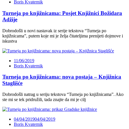
Boris Kvaternik
Turneja po knjižnicama: Posjet Knjižnici Božidara
Adžije
Dobrodošli u novi nastavak iz serije tekstova “Turneja po
knjižnicama”, putem koje mi je želja čitateljima prenijeti dojmove i
iskustva
11/06/2019
Boris Kvaternik
Turneja po knjižnicama: nova postaja – Knjižnica
Staglišće
Dobrodošli natrag u seriju tekstova “Turneja po knjižnicama”. Ako
ste mi se tek pridružili, tada znajte da mi je cilj
04/04/2019
04/04/2019
Boris Kvaternik