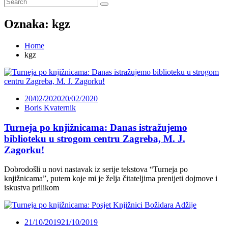
Oznaka:
kgz
Home
kgz
20/02/2020
20/02/2020
Boris Kvaternik
Turneja po knjižnicama: Danas istražujemo
biblioteku u strogom centru Zagreba, M. J.
Zagorku!
Dobrodošli u novi nastavak iz serije tekstova “Turneja po
knjižnicama”, putem koje mi je želja čitateljima prenijeti dojmove i
iskustva prilikom
21/10/2019
21/10/2019