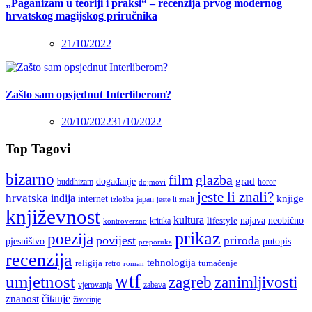
„Paganizam u teoriji i praksi“ – recenzija prvog modernog
hrvatskog magijskog priručnika
21/10/2022
Zašto sam opsjednut Interliberom?
20/10/2022
31/10/2022
Top Tagovi
bizarno
film
glazba
grad
događanje
buddhizam
horor
dojmovi
jeste li znali?
hrvatska
indija
knjige
internet
japan
jeste li znali
izložba
književnost
kultura
najava
lifestyle
neobično
kritika
kontroverzno
prikaz
poezija
povijest
priroda
putopis
pjesništvo
preporuka
recenzija
tehnologija
religija
tumačenje
retro
roman
wtf
umjetnost
zagreb
zanimljivosti
vjerovanja
zabava
čitanje
znanost
životinje