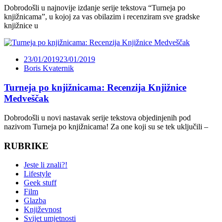
Dobrodošli u najnovije izdanje serije tekstova “Turneja po
knjižnicama”, u kojoj za vas obilazim i recenziram sve gradske
knjižnice u
23/01/2019
23/01/2019
Boris Kvaternik
Turneja po knjižnicama: Recenzija Knjižnice
Medveščak
Dobrodošli u novi nastavak serije tekstova objedinjenih pod
nazivom Turneja po knjižnicama! Za one koji su se tek uključili –
RUBRIKE
Jeste li znali?!
Lifestyle
Geek stuff
Film
Glazba
Književnost
Svijet umjetnosti