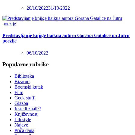
20/10/2022
31/10/2022
Predstavljanje knjige haikua autora Gorana Gatalice na Jutru
poezije
06/10/2022
Popularne rubrike
Biblioteka
Bizarno
Boemski kutak
Film
Geek stuff
Glazba
Jeste li znali?!
Književnost
Lifestyle
Najave
Priča dana