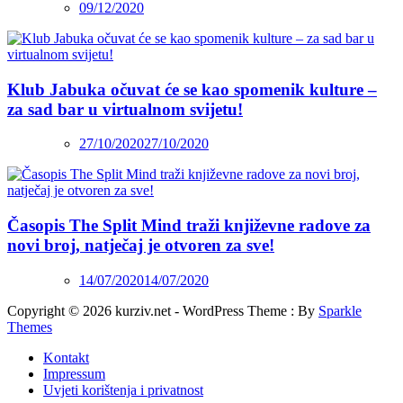
09/12/2020
Klub Jabuka očuvat će se kao spomenik kulture –
za sad bar u virtualnom svijetu!
27/10/2020
27/10/2020
Časopis The Split Mind traži književne radove za
novi broj, natječaj je otvoren za sve!
14/07/2020
14/07/2020
Copyright © 2026 kurziv.net - WordPress Theme : By
Sparkle
Themes
Kontakt
Impressum
Uvjeti korištenja i privatnost