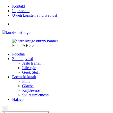
Kontakt
Impressum
Uvjeti korištenja i privatnost
Foto: PxHere
Početna
Zanimljivosti
Jeste li znali?!
Lifestyle
Geek Stuff
Boemski kutak
Film
Glazba
Književnost
Svijet umjetnosti
Najave
×