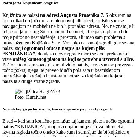
Potraga za Knjižnicom Staglišće
Knjižnica se nalazi
na adresi Augusta Prosenika 7
. S obzirom na
to da nikad do jučer nisam bio u ovoj biblioteci, koristio sam se
navigacijom na mobitelu ne bih li pronašao adresu. No, ne znam je li
mi se od jarunskog Sunca pomutila pamet, ili je pak u pitanju bilo
moje prirodno nesnalaženje u prostoru, ali imao sam problema s
pronalaženjem Knjižnice Staglišće. Iako na samoj zgradi gdje se ona
nalazi stoji
ogroman i ofucan natpis na kojem piše:
“KNJIŽNICA”
, do ulaza u ove zgrade mora se doći preko neke
vrste
onižeg kamenog platoa na koji se potrebno uzverati s ulice
.
Pošto ja to nisam znao, nisam ni vidio natpis, nego sam se provezao
točno pokraj njega, te proveo idućih pola sata u besmislenom
pretraživanju stražnjih haustora u potrazi za knjižnicom koja se
nalazila s druge strane zgrade.
Foto: Kurziv.net
Ne sudi knjigu po koricama, kao ni knjižnicu po pročelju zgrade
E sad – kad sam konačno pronašao taj kameni plato i uočio ogromni
natpis “KNJIŽNICA”, moj prvi dojam bio je da ova biblioteka
izvana izgleda točno onako kako sam i zamišljao da bi knjižnica u