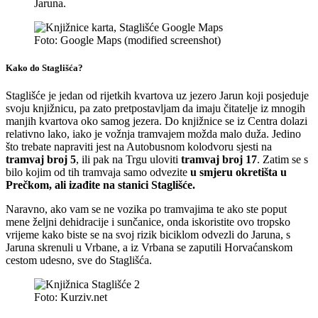
Jaruna.
Foto: Google Maps (modified screenshot)
Kako do Staglišća?
Staglišće je jedan od rijetkih kvartova uz jezero Jarun koji posjeduje
svoju knjižnicu, pa zato pretpostavljam da imaju čitatelje iz mnogih
manjih kvartova oko samog jezera. Do knjižnice se iz Centra dolazi
relativno lako, iako je vožnja tramvajem možda malo duža. Jedino
što trebate napraviti jest na Autobusnom kolodvoru sjesti na
tramvaj broj 5
, ili pak na Trgu uloviti
tramvaj broj 17
. Zatim se s
bilo kojim od tih tramvaja samo odvezite
u smjeru okretišta u
Prečkom, ali izađite na stanici Staglišće.
Naravno, ako vam se ne vozika po tramvajima te ako ste poput
mene željni dehidracije i sunčanice, onda iskoristite ovo tropsko
vrijeme kako biste se na svoj rizik biciklom odvezli do Jaruna, s
Jaruna skrenuli u Vrbane, a iz Vrbana se zaputili Horvaćanskom
cestom udesno, sve do Staglišća.
Foto: Kurziv.net