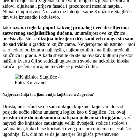
nekom majušnom zagrebačkom kvartu mogla i izgledati. Ofucani
zidovi, oljuštena i prljava fasada i grozomorni metalni natpis…
Nimalo impresivno. No, zato me interijer same Knjižnice Staglišće
tim više iznenadio i oduševio.
Iako
izvana izgleda poput kakvog propalog i već desetljećima
zatvorenog socijalističkog dućana
, unutrašnjost ove knjižnice
predstavlja, što se
dizajna interijera tiče, sami vrh onoga što sam
do sad vidio
u gradskim knjižnicama. Nevjerojatno ali istinito – radi
se o jednoj od iznutra najljepših, najkomotnijih i najfinije uređenih
knjižnica u gradu. A kada shvatite da ste na ovakav kulturni prostor
naišli u kvartu čiji se sadržaji uglavnom svode na nekoliko kioska,
kafića i pečenjarnica, ne možete se prestati čuditi.
Foto: Kurziv.net
Najprozračnija i najkomotnija knjižnica u Zagrebu?
Doista, ne sjećam se da sam u ikojoj knjižnici koju sam do sad
posjetio uočio sličnu unutarnju logiku kao u Staglišću. Jer,
ovaj
prostor nije do maksimuma natrpan policama i knjigama
, već
najveći dio knjižnice zauzimaju veliki dvosjedi, stolice i stolovi s
računalima, kako bi se korisnici ovog prostora u njemu osjećali što
ugodnije. Da, čini mi se da je interijer Staglišća prvenstveno