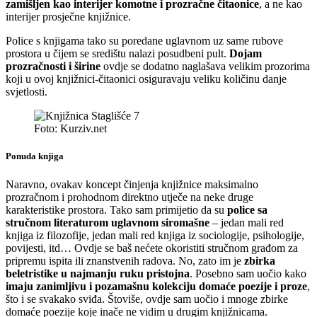
zamišljen kao interijer komotne i prozračne čitaonice
, a ne kao
interijer prosječne knjižnice.
Police s knjigama tako su poredane uglavnom uz same rubove
prostora u čijem se središtu nalazi posudbeni pult.
Dojam
prozračnosti i širine
ovdje se dodatno naglašava velikim prozorima
koji u ovoj knjižnici-čitaonici osiguravaju veliku količinu danje
svjetlosti.
Foto: Kurziv.net
Ponuda knjiga
Naravno, ovakav koncept činjenja knjižnice maksimalno
prozračnom i prohodnom direktno utječe na neke druge
karakteristike prostora. Tako sam primijetio da su
police sa
stručnom literaturom uglavnom siromašne
– jedan mali red
knjiga iz filozofije, jedan mali red knjiga iz sociologije, psihologije,
povijesti, itd… Ovdje se baš nećete okoristiti stručnom građom za
pripremu ispita ili znanstvenih radova. No, zato im je
zbirka
beletristike u najmanju ruku pristojna
. Posebno sam uočio kako
imaju zanimljivu i pozamašnu kolekciju domaće poezije i proze
,
što i se svakako sviđa. Štoviše, ovdje sam uočio i mnoge zbirke
domaće poezije koje inače ne vidim u drugim knjižnicama.