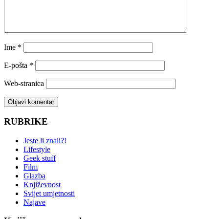
Ime
*
E-pošta
*
Web-stranica
RUBRIKE
Jeste li znali?!
Lifestyle
Geek stuff
Film
Glazba
Književnost
Svijet umjetnosti
Najave