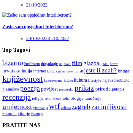
21/10/2022
Zašto sam opsjednut Interliberom?
20/10/2022
31/10/2022
Top Tagovi
bizarno
film
glazba
grad
događanje
buddhizam
horor
dojmovi
jeste li znali?
hrvatska
indija
knjige
internet
japan
jeste li znali
izložba
književnost
kultura
najava
lifestyle
neobično
kritika
kontroverzno
prikaz
poezija
povijest
priroda
putopis
pjesništvo
preporuka
recenzija
tehnologija
religija
tumačenje
retro
roman
wtf
umjetnost
zagreb
zanimljivosti
vjerovanja
zabava
čitanje
znanost
životinje
PRATITE NAS