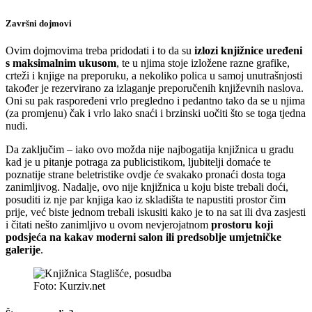
Završni dojmovi
Ovim dojmovima treba pridodati i to da su
izlozi knjižnice uređeni
s maksimalnim ukusom
, te u njima stoje izložene razne grafike,
crteži i knjige na preporuku, a nekoliko polica u samoj unutrašnjosti
također je rezervirano za izlaganje preporučenih književnih naslova.
Oni su pak raspoređeni vrlo pregledno i pedantno tako da se u njima
(za promjenu) čak i vrlo lako snaći i brzinski uočiti što se toga tjedna
nudi.
Da zaključim – iako ovo možda nije najbogatija knjižnica u gradu
kad je u pitanje potraga za publicistikom, ljubitelji domaće te
poznatije strane beletristike ovdje će svakako pronaći dosta toga
zanimljivog. Nadalje, ovo nije knjižnica u koju biste trebali doći,
posuditi iz nje par knjiga kao iz skladišta te napustiti prostor čim
prije, već biste jednom trebali iskusiti kako je to na sat ili dva zasjesti
i čitati nešto zanimljivo u ovom nevjerojatnom
prostoru koji
podsjeća na kakav moderni salon ili predsoblje umjetničke
galerije
.
Foto: Kurziv.net