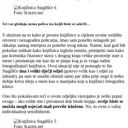
Foto: Kurziv.net
Svi vas gledaju, nema polica iza kojih biste se sakrili…
S obzirom na to kako je prostor knjižnice u cijelom svome središtu
otvoren i nezagrađen policama, imao sam ponešto nelagode pri
slikanju samog interijera za potrebe ovog teksta. Naime, kad god bih
pokušao uslikati kako knjižnica izgleda iznutra, primijetio sam kako
par korisnika čitaonice skroz s drugog kraja velike prostorije zure u
mene i promatraju me kao da se pitaju kog ja to vraga radim
fotografirajući knjižnicu. Ovoj situaciji nije ni pomoglo to što
Staglišće
ima i veliki dječji odjel
(gotovo velik kao i odjel za
odrasle), pa sam se usudio okinuti samo par slika prije nego li netko
dobije krivu ideju o meni kao o manijaku koji u knjižnici fotografira
klince.
Ono što pokušavam reći u ovom odjeljku vjerojatno je nešto poput
ovoga – ako volite mir i privatnost dok birate knjige,
ovdje biste se
možda mogli osjećati mali previše izloženo
. No, to ovisi o vašoj
individualnoj senzibilnosti.
Foto: Kurziv.net