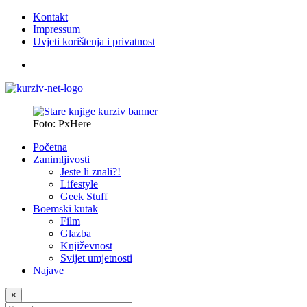
Kontakt
Impressum
Uvjeti korištenja i privatnost
Foto: PxHere
Početna
Zanimljivosti
Jeste li znali?!
Lifestyle
Geek Stuff
Boemski kutak
Film
Glazba
Književnost
Svijet umjetnosti
Najave
×