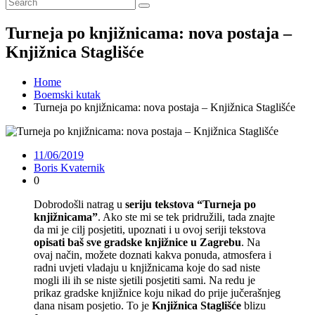
Turneja po knjižnicama: nova postaja –
Knjižnica Staglišće
Home
Boemski kutak
Turneja po knjižnicama: nova postaja – Knjižnica Staglišće
11/06/2019
Boris Kvaternik
0
Dobrodošli natrag u
seriju tekstova “Turneja po
knjižnicama”
. Ako ste mi se tek pridružili, tada znajte
da mi je cilj posjetiti, upoznati i u ovoj seriji tekstova
opisati baš sve gradske knjižnice u Zagrebu
. Na
ovaj način, možete doznati kakva ponuda, atmosfera i
radni uvjeti vladaju u knjižnicama koje do sad niste
mogli ili ih se niste sjetili posjetiti sami. Na redu je
prikaz gradske knjižnice koju nikad do prije jučerašnjeg
dana nisam posjetio. To je
Knjižnica Staglišće
blizu