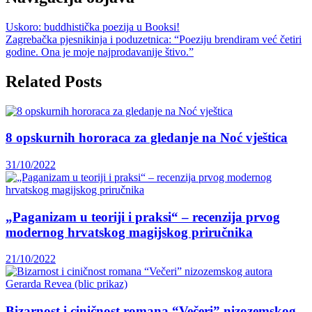
Uskoro: buddhistička poezija u Booksi!
Zagrebačka pjesnikinja i poduzetnica: “Poeziju brendiram već četiri
godine. Ona je moje najprodavanije štivo.”
Related Posts
8 opskurnih hororaca za gledanje na Noć vještica
31/10/2022
„Paganizam u teoriji i praksi“ – recenzija prvog
modernog hrvatskog magijskog priručnika
21/10/2022
Bizarnost i ciničnost romana “Večeri” nizozemskog