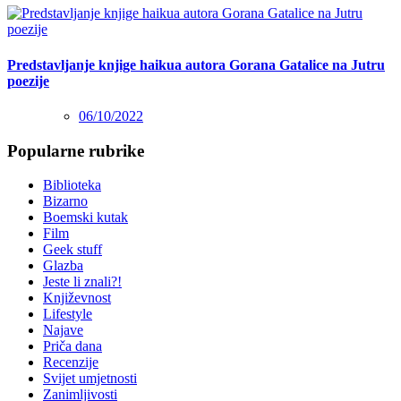
Predstavljanje knjige haikua autora Gorana Gatalice na Jutru
poezije
06/10/2022
Popularne rubrike
Biblioteka
Bizarno
Boemski kutak
Film
Geek stuff
Glazba
Jeste li znali?!
Književnost
Lifestyle
Najave
Priča dana
Recenzije
Svijet umjetnosti
Zanimljivosti