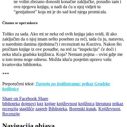
ne volim zbrzano donositi konačne zaključke, posudio sam i
ovu njegovu knjigu, u nadi da ću u njoj vidjeti tu
“genijalnost” koja mi je do sad kod njega promicala.
Čitamo se opet uskoro
Toliko za sada. Ako mi se neka od ovih knjiga jako svidi, ili ako
zaključim da o njoj imam nešto posebno za reći, tada ću ju, naravno,
u narednim danima (tjednima?) i recenzirati na Kurzivu. Nakon što
pročitam knjige iz ove posudbe, na red za “inspekciju” će doći i
neka iduća gradska knjižnica. Koja? Nemam pojma – ovisi gdje me
u tom trenu noge odnesu. Možda iduću posjetim upravo vašu
kvartovsku biblioteku.
***
Preporučeni tekst:
Turneja po knjižnicama: prikaz Gradske
knjižnice
Share on Facebook
Share
biblioteka
dojmovi
kgz
knjige
književnost
knjižnica
literatura
prikaz
recenzija
staglišće
zagreb
Biblioteka
,
Boemski kutak
,
Književnost
,
Recenzije
Navigacija objava