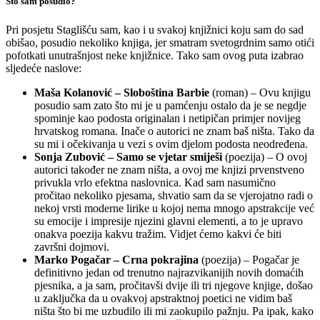
Što sam posudio?
Pri posjetu Staglišću sam, kao i u svakoj knjižnici koju sam do sad
obišao, posudio nekoliko knjiga, jer smatram svetogrdnim samo otići
pofotkati unutrašnjost neke knjižnice. Tako sam ovog puta izabrao
sljedeće naslove:
Maša Kolanović – Sloboština Barbie
(roman) – Ovu knjigu
posudio sam zato što mi je u pamćenju ostalo da je se negdje
spominje kao podosta originalan i netipičan primjer novijeg
hrvatskog romana. Inače o autorici ne znam baš ništa. Tako da
su mi i očekivanja u vezi s ovim djelom podosta neodređena.
Sonja Zubović – Samo se vjetar smiješi
(poezija) – O ovoj
autorici također ne znam ništa, a ovoj me knjizi prvenstveno
privukla vrlo efektna naslovnica. Kad sam nasumično
pročitao nekoliko pjesama, shvatio sam da se vjerojatno radi o
nekoj vrsti moderne lirike u kojoj nema mnogo apstrakcije već
su emocije i impresije njezini glavni elementi, a to je upravo
onakva poezija kakvu tražim. Vidjet ćemo kakvi će biti
završni dojmovi.
Marko Pogačar – Crna pokrajina
(poezija) – Pogačar je
definitivno jedan od trenutno najrazvikanijih novih domaćih
pjesnika, a ja sam, pročitavši dvije ili tri njegove knjige, došao
u zaključka da u ovakvoj apstraktnoj poetici ne vidim baš
ništa što bi me uzbudilo ili mi zaokupilo pažnju. Pa ipak, kako