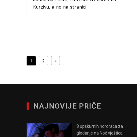
04/04/2019
BORIS KVATERNIK
Turneja po knjižnicama:
prikaz Gradske knjižnice
Dobrodošli u već sedmi nastavak serije
tekstova “Turneja po knjižnicama”! Ako ste
se tek uključili, jedino što trebate znati jest
12/02/2019
BORIS KVATERNIK
Uzmite bilo koju knjigu iz
knjižnice i otvorite je na 17.
stranici. Primijetit ćete nešto