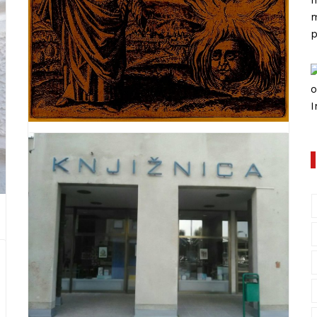
22/09/2019
BORIS KVATERNIK
Zavirite u digitalni arhiv
najveće okultne knjižnice na
svijetu
Svrha bloga Kurziv.net jest dijeljenje. U ovom
svojem internetskom kutku tako nastojim s
čitateljima podijeliti svoje misli i dojmove, ali