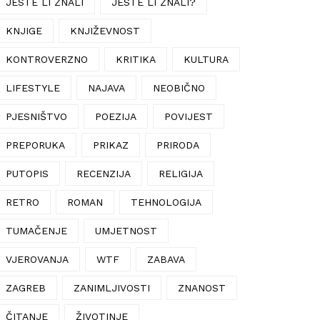
JESTE LI ZNALI
JESTE LI ZNALI?
KNJIGE
KNJIŽEVNOST
KONTROVERZNO
KRITIKA
KULTURA
LIFESTYLE
NAJAVA
NEOBIČNO
PJESNIŠTVO
POEZIJA
POVIJEST
PREPORUKA
PRIKAZ
PRIRODA
PUTOPIS
RECENZIJA
RELIGIJA
RETRO
ROMAN
TEHNOLOGIJA
TUMAČENJE
UMJETNOST
VJEROVANJA
WTF
ZABAVA
ZAGREB
ZANIMLJIVOSTI
ZNANOST
ČITANJE
ŽIVOTINJE