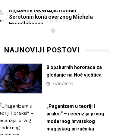
Književna recenzija: Roman
Knjiž
Serotonin kontroverznog Michela
Serot
Houellebecqa
Houel
27/01/2021
27/0
NAJNOVIJI POSTOVI
8 opskurnih hororaca za
gledanje na Noć vještica
31/10/2022
„Paganizam u teoriji i
praksi“ – recenzija prvog
modernog hrvatskog
magijskog priručnika