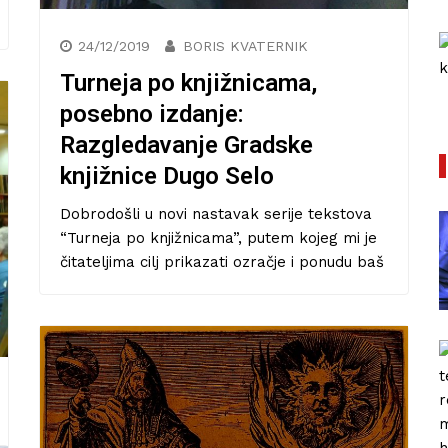
Književna recenzija: Roman
24/12/2019
BORIS KVATERNIK
la
Serotonin kontroverznog Michela
Houellebecqa
Turneja po knjižnicama,
posebno izdanje:
27/01/2021
Razgledavanje Gradske
knjižnice Dugo Selo
Dobrodošli u novi nastavak serije tekstova
“Turneja po knjižnicama”, putem kojeg mi je
čitateljima cilj prikazati ozračje i ponudu baš