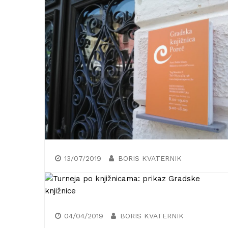
Upoznajte jednu od
najzačudnijih biblioteka u
Zagrebu, Knjižnicu A. Cesarca
Dobrodošli u novi nastavak iz serije tekstova
“Turneja po knjižnicama”, putem koje mi je
želja čitateljima prenijeti dojmove i iskustva
prilikom