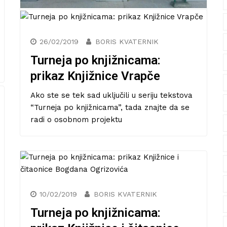
11/06/2019
BORIS KVATERNIK
Turneja po knjižnicama: nova
postaja – Knjižnica Staglišće
Dobrodošli natrag u seriju tekstova “Turneja