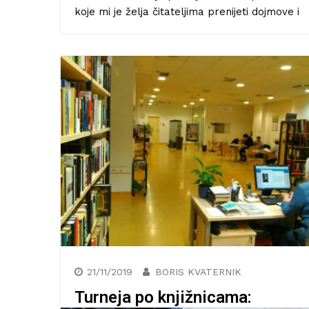
koje mi je želja čitateljima prenijeti dojmove i
Književna recenzija: Roman
Serotonin kontroverznog Miche
Houellebecqa
27/01/2021
21/11/2019
BORIS KVATERNIK
Turneja po knjižnicama: