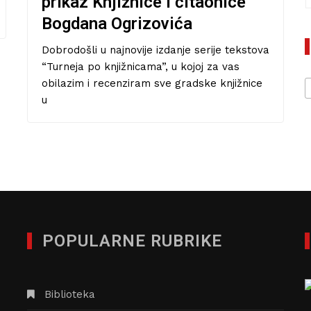
po knjižnicama”. Ako ste mi se tek pridružili,
tada znajte da mi je cilj
26/02/2019
BORIS KVATERNIK
Turneja po knjižnicama:
prikaz Knjižnice Vrapče
Ako ste se tek sad uključili u seriju tekstova
“Turneja po knjižnicama”, tada znajte da se
radi o osobnom projektu