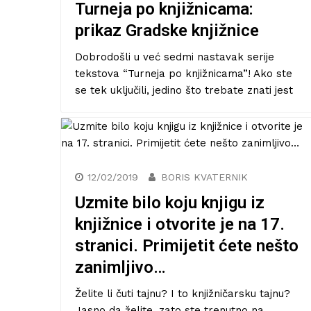
13/07/2019
BORIS KVATERNIK
Turneja po knjižnicama,
posebno izdanje:
Razgledavanje Gradske
knjižnice Poreč
Dobrodošli u novi tekst iz serije “Turneja po
knjižnicama”. Danas sam za vas pripremio
nešto posebno. Naime, kao što već