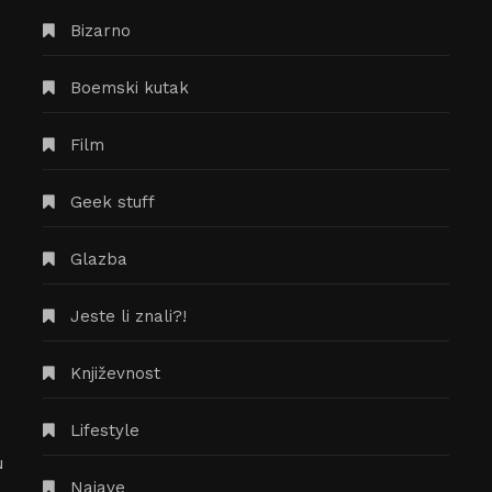
10/02/2019
BORIS KVATERNIK
Turneja po knjižnicama:
prikaz Knjižnice i čitaonice
Bogdana Ogrizovića
Dobrodošli u najnovije izdanje serije tekstova
“Turneja po knjižnicama”, u kojoj za vas
obilazim i recenziram sve gradske knjižnice
u
POPULARNE RUBRIKE