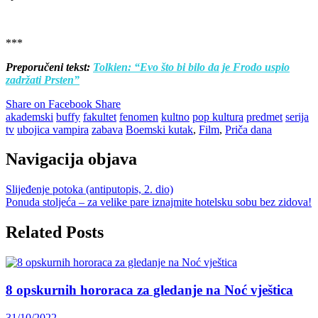
***
Preporučeni tekst:
Tolkien: “Evo što bi bilo da je Frodo uspio
zadržati Prsten”
Share on Facebook
Share
akademski
buffy
fakultet
fenomen
kultno
pop kultura
predmet
serija
tv
ubojica vampira
zabava
Boemski kutak
,
Film
,
Priča dana
Navigacija objava
Slijeđenje potoka (antiputopis, 2. dio)
Ponuda stoljeća – za velike pare iznajmite hotelsku sobu bez zidova!
Related Posts
8 opskurnih hororaca za gledanje na Noć vještica
31/10/2022