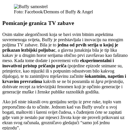
Foto: Facebook/Demons of Buffy & Angel
Pomicanje granica TV zabave
Osim stalne alegoričnosti koja se bavi svim bitnim aspektima
suvremenoga svijeta, Buffy je predstavljala i inovaciju na mnogim
poljima TV zabave. Bila je to
jedna od prvih serija u kojoj je
prikazan lezbijski poljubac
, a glavna junakinja bila je tip lika
kakav je u drugim horor serijama obično prvi završavao kao faširano
meso. Kada tome dodate i povremeni vrlo
eksperimentalni i
inovativni pristup pričanju priča
(pojedine epizode snimane su,
primjerice, kao mjuzikl ili s potpunim odsustvom bilo kakvog
dijaloga), te tu zanimljivu mješavinu začinite
šokantnim, napetim i
krvavim prevratima
kakvih se ne bi posramila ni
Igra prijestolja
,
dobivate recept za televizijski fenomen koji je opčinio generacije i
generacije muške i ženske publike raznolikih godišta.
Ako još niste iskusili ovu genijalnu seriju iz prve ruke, toplo vam
preporučimo da to učinite. Jednom kad vas Buffy uvuče u svoj
bogati, maštoviti i šareni svijet čudesa, s čuđenjem ćete se zapitati
gdje vam je nestalo par mjeseci života koje ste proveli prikovani uz
ekran svog računala, grozničavo gledajući “samo još jednu
epizodu”.