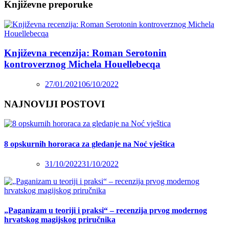
Književne preporuke
Književna recenzija: Roman Serotonin
kontroverznog Michela Houellebecqa
27/01/2021
06/10/2022
NAJNOVIJI POSTOVI
8 opskurnih hororaca za gledanje na Noć vještica
31/10/2022
31/10/2022
„Paganizam u teoriji i praksi“ – recenzija prvog modernog
hrvatskog magijskog priručnika