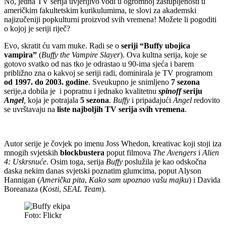
No, jedna TV serija uvjerljivo vodi u ogromnoj zastupljenosti u
američkim fakultetskim kurikulumima, te slovi za akademski
najizučeniji popkulturni proizvod svih vremena! Možete li pogoditi
o kojoj je seriji riječ?
Evo, skratit ću vam muke. Radi se o
seriji “Buffy ubojica
vampira”
(
Buffy the Vampire Slayer
). Ova kultna serija, koje se
gotovo svatko od nas tko je odrastao u 90-ima sjeća i barem
približno zna o kakvoj se seriji radi, dominirala je TV programom
od 1997. do 2003. godine
. Sveukupno je snimljeno
7 sezona
serije,a dobila je i popratnu i jednako kvalitetnu
spinoff
seriju
Angel
,
koja je potrajala
5 sezona
.
Buffy
i pripadajući
Angel
redovito
se uvrštavaju na
liste najboljih TV serija svih vremena
.
Autor serije je čovjek po imenu Joss Whedon, kreativac koji stoji iza
mnogih svjetskih
blockbustera
poput filmova
The Avengers
i
Alien
4: Uskrsnuće
. Osim toga, serija
Buffy
poslužila je kao odskočna
daska nekim danas svjetski poznatim glumcima, poput Alyson
Hannigan (
Američka pita
,
Kako sam upoznao vašu majku
) i Davida
Boreanaza (
Kosti
,
SEAL Team
).
Foto: Flickr