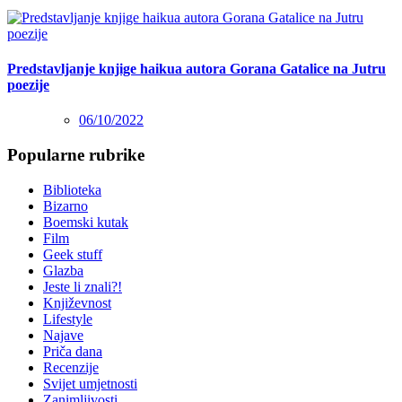
Predstavljanje knjige haikua autora Gorana Gatalice na Jutru
poezije
06/10/2022
Popularne rubrike
Biblioteka
Bizarno
Boemski kutak
Film
Geek stuff
Glazba
Jeste li znali?!
Književnost
Lifestyle
Najave
Priča dana
Recenzije
Svijet umjetnosti
Zanimljivosti