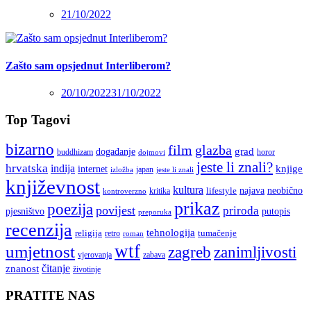
21/10/2022
Zašto sam opsjednut Interliberom?
20/10/2022
31/10/2022
Top Tagovi
bizarno
film
glazba
grad
događanje
buddhizam
horor
dojmovi
jeste li znali?
hrvatska
indija
knjige
internet
japan
jeste li znali
izložba
književnost
kultura
najava
lifestyle
neobično
kritika
kontroverzno
prikaz
poezija
povijest
priroda
putopis
pjesništvo
preporuka
recenzija
tehnologija
religija
tumačenje
retro
roman
wtf
umjetnost
zagreb
zanimljivosti
vjerovanja
zabava
čitanje
znanost
životinje
PRATITE NAS