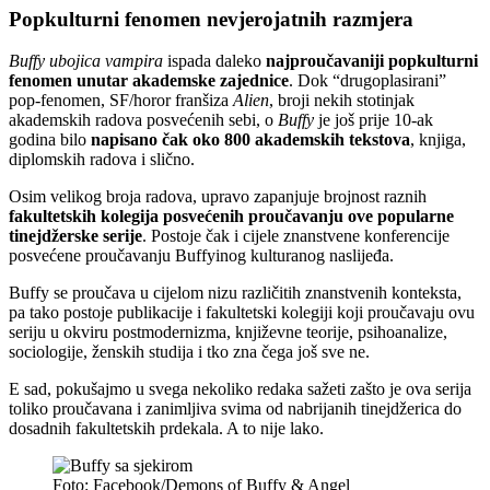
Popkulturni fenomen nevjerojatnih razmjera
Buffy ubojica vampira
ispada daleko
najproučavaniji popkulturni
fenomen unutar akademske zajednice
. Dok “drugoplasirani”
pop-fenomen, SF/horor franšiza
Alien
, broji nekih stotinjak
akademskih radova posvećenih sebi, o
Buffy
je još prije 10-ak
godina bilo
napisano čak oko 800 akademskih tekstova
, knjiga,
diplomskih radova i slično.
Osim velikog broja radova, upravo zapanjuje brojnost raznih
fakultetskih kolegija posvećenih proučavanju ove popularne
tinejdžerske serije
. Postoje čak i cijele znanstvene konferencije
posvećene proučavanju Buffyinog kulturanog naslijeđa.
Buffy se proučava u cijelom nizu različitih znanstvenih konteksta,
pa tako postoje publikacije i fakultetski kolegiji koji proučavaju ovu
seriju u okviru postmodernizma, književne teorije, psihoanalize,
sociologije, ženskih studija i tko zna čega još sve ne.
E sad, pokušajmo u svega nekoliko redaka sažeti zašto je ova serija
toliko proučavana i zanimljiva svima od nabrijanih tinejdžerica do
dosadnih fakultetskih prdekala. A to nije lako.
Foto: Facebook/Demons of Buffy & Angel