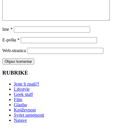
Ime
*
E-pošta
*
Web-stranica
RUBRIKE
Jeste li znali?!
Lifestyle
Geek stuff
Film
Glazba
Književnost
Svijet umjetnosti
Najave