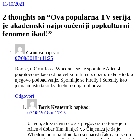
11/10/2021
2 thoughts on “
Ova popularna TV serija
je akademski najproučeniji popkulturni
fenomen ikad!
”
Gamera
napisao:
07/08/2018 u 11:25
Borise, u CVu Jossa Whedona se ne spominje Alien 4,
pogotovo ne kao rad na velikom filmu s obzirom da je to bio
njegovo podbacivanje. Spominje se Firefly i Serenity kao
jedna od isto tako kvalitetnih serija i filmova.
Odgovori
Boris Kvaternik
napisao:
07/08/2018 u 17:15
U redu, ali zar ćemo doista pregovarati o tome je li
Alien 4 dobar film ili nije? 🙂 Činjenica je da je
Whedon radio na filmu kao scenarist (čak i ako se on