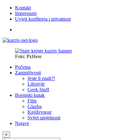
Kontakt
Impressum
Uvjeti korištenja i privatnost
Foto: PxHere
Početna
Zanimljivosti
Jeste li znali?!
Lifestyle
Geek Stuff
Boemski kutak
Film
Glazba
Književnost
Svijet umjetnosti
Najave
×