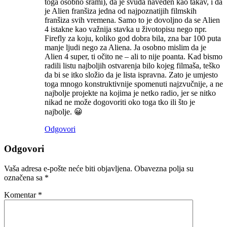
toga osobno srami), da je svuda naveden kao takav, i da
je Alien franšiza jedna od najpoznatijih filmskih
franšiza svih vremena. Samo to je dovoljno da se Alien
4 istakne kao važnija stavka u životopisu nego npr.
Firefly za koju, koliko god dobra bila, zna bar 100 puta
manje ljudi nego za Aliena. Ja osobno mislim da je
Alien 4 super, ti očito ne – ali to nije poanta. Kad bismo
radili listu najboljih ostvarenja bilo kojeg filmaša, teško
da bi se itko složio da je lista ispravna. Zato je umjesto
toga mnogo konstruktivnije spomenuti najzvučnije, a ne
najbolje projekte na kojima je netko radio, jer se nitko
nikad ne može dogovoriti oko toga tko ili što je
najbolje. 😀
Odgovori
Odgovori
Vaša adresa e-pošte neće biti objavljena.
Obavezna polja su
označena sa
*
Komentar
*