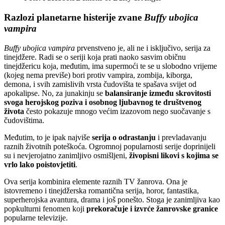
Razlozi planetarne histerije zvane
Buffy ubojica
vampira
Buffy ubojica vampira
prvenstveno je, ali ne i isključivo, serija za
tinejdžere. Radi se o seriji koja prati naoko sasvim običnu
tinejdžericu koja, međutim, ima supermoći te se u slobodno vrijeme
(kojeg nema previše) bori protiv vampira, zombija, kiborga,
demona, i svih zamislivih vrsta čudovišta te spašava svijet od
apokalipse. No, za junakinju se
balansiranje između skrovitosti
svoga herojskog poziva i osobnog ljubavnog te društvenog
života
često pokazuje mnogo većim izazovom nego suočavanje s
čudovištima.
Međutim, to je ipak najviše
serija o odrastanju
i prevladavanju
raznih životnih poteškoća. Ogromnoj popularnosti serije doprinijeli
su i nevjerojatno zanimljivo osmišljeni,
živopisni likovi s kojima se
vrlo lako poistovjetiti
.
Ova serija kombinira elemente raznih TV žanrova. Ona je
istovremeno i tinejdžerska romantična serija, horor, fantastika,
superherojska avantura, drama i još ponešto. Stoga je zanimljiva kao
popkulturni fenomen koji
prekoračuje i izvrće žanrovske granice
popularne televizije.