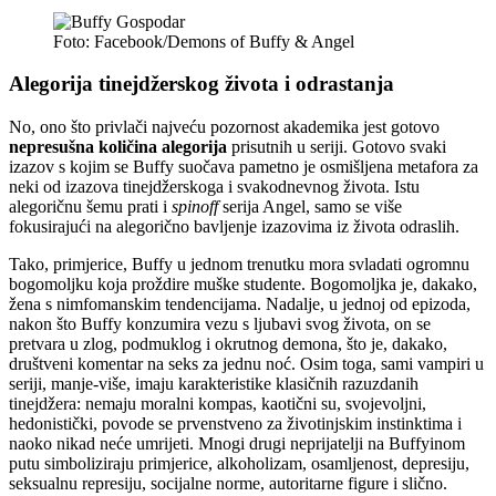
Foto: Facebook/Demons of Buffy & Angel
Alegorija tinejdžerskog života i odrastanja
No, ono što privlači najveću pozornost akademika jest gotovo
nepresušna količina alegorija
prisutnih u seriji. Gotovo svaki
izazov s kojim se Buffy suočava pametno je osmišljena metafora za
neki od izazova tinejdžerskoga i svakodnevnog života. Istu
alegoričnu šemu prati i
spinoff
serija Angel, samo se više
fokusirajući na alegorično bavljenje izazovima iz života odraslih.
Tako, primjerice, Buffy u jednom trenutku mora svladati ogromnu
bogomoljku koja proždire muške studente. Bogomoljka je, dakako,
žena s nimfomanskim tendencijama. Nadalje, u jednoj od epizoda,
nakon što Buffy konzumira vezu s ljubavi svog života, on se
pretvara u zlog, podmuklog i okrutnog demona, što je, dakako,
društveni komentar na seks za jednu noć. Osim toga, sami vampiri u
seriji, manje-više, imaju karakteristike klasičnih razuzdanih
tinejdžera: nemaju moralni kompas, kaotični su, svojevoljni,
hedonistički, povode se prvenstveno za životinjskim instinktima i
naoko nikad neće umrijeti. Mnogi drugi neprijatelji na Buffyinom
putu simboliziraju primjerice, alkoholizam, osamljenost, depresiju,
seksualnu represiju, socijalne norme, autoritarne figure i slično.