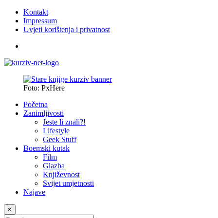
Kontakt
Impressum
Uvjeti korištenja i privatnost
Foto: PxHere
Početna
Zanimljivosti
Jeste li znali?!
Lifestyle
Geek Stuff
Boemski kutak
Film
Glazba
Književnost
Svijet umjetnosti
Najave
×