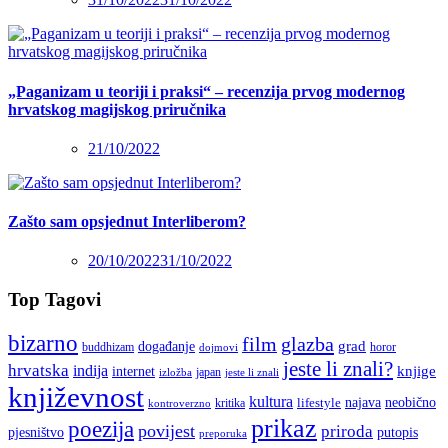
„Paganizam u teoriji i praksi“ – recenzija prvog modernog
hrvatskog magijskog priručnika
21/10/2022
Zašto sam opsjednut Interliberom?
20/10/2022
31/10/2022
Top Tagovi
bizarno
film
glazba
grad
događanje
buddhizam
horor
dojmovi
jeste li znali?
hrvatska
indija
knjige
internet
japan
jeste li znali
izložba
književnost
kultura
najava
lifestyle
neobično
kritika
kontroverzno
prikaz
poezija
povijest
priroda
putopis
pjesništvo
preporuka