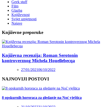
Geek stuff
Film
Glazba
Književnost
Svijet umjetnosti
Najave
Književne preporuke
Književna recenzija: Roman Serotonin
kontroverznog Michela Houellebecqa
27/01/2021
06/10/2022
NAJNOVIJI POSTOVI
8 opskurnih hororaca za gledanje na Noć vještica
31/10/2022
31/10/2022