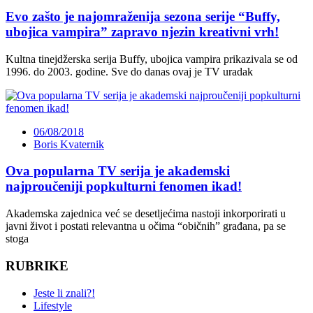
Evo zašto je najomraženija sezona serije “Buffy,
ubojica vampira” zapravo njezin kreativni vrh!
Kultna tinejdžerska serija Buffy, ubojica vampira prikazivala se od
1996. do 2003. godine. Sve do danas ovaj je TV uradak
06/08/2018
Boris Kvaternik
Ova popularna TV serija je akademski
najproučeniji popkulturni fenomen ikad!
Akademska zajednica već se desetljećima nastoji inkorporirati u
javni život i postati relevantna u očima “običnih” građana, pa se
stoga
RUBRIKE
Jeste li znali?!
Lifestyle