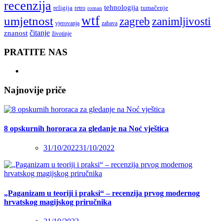
recenzija
tehnologija
religija
tumačenje
retro
roman
wtf
umjetnost
zagreb
zanimljivosti
vjerovanja
zabava
čitanje
znanost
životinje
PRATITE NAS
Najnovije priče
8 opskurnih hororaca za gledanje na Noć vještica
31/10/2022
31/10/2022
„Paganizam u teoriji i praksi“ – recenzija prvog modernog
hrvatskog magijskog priručnika