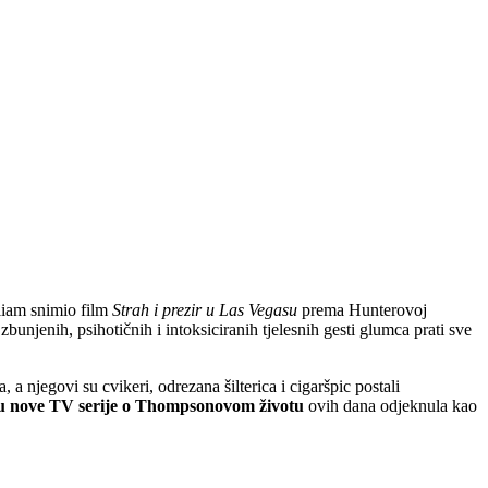
liam snimio film
Strah i prezir u Las Vegasu
prema Hunterovoj
njenih, psihotičnih i intoksiciranih tjelesnih gesti glumca prati sve
 njegovi su cvikeri, odrezana šilterica i cigaršpic postali
ju nove TV serije o Thompsonovom životu
ovih dana odjeknula kao