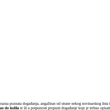
azna poznata događanja, angažiran od strane nekog novinarskog lista k
ao do ludila
te ili u potpunosti propusti događanje koje je trebao opisat