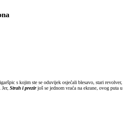
ona
garšpic s kojim ste se oduvijek osjećali blesavo, stari revolver,
. Jer,
Strah i prezir
još se jednom vraća na ekrane, ovog puta u