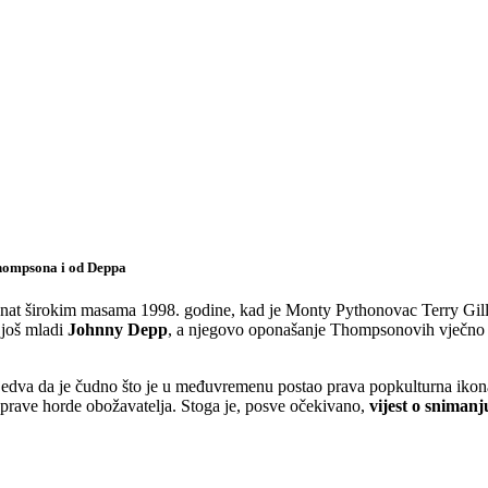
 Thompsona i od Deppa
poznat širokim masama 1998. godine, kad je Monty Pythonovac Terry Gil
 još mladi
Johnny Depp
, a njegovo oponašanje Thompsonovih vječno zbu
edva da je čudno što je u međuvremenu postao prava popkulturna ikona, a
a prave horde obožavatelja. Stoga je, posve očekivano,
vijest o sniman