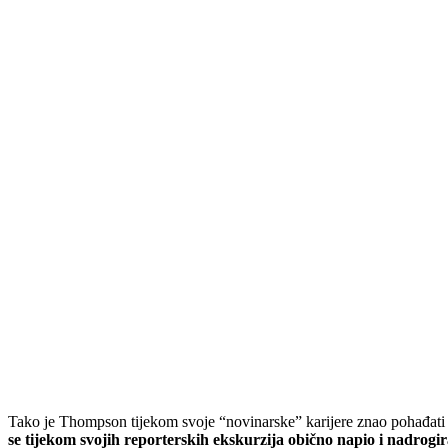
Tako je Thompson tijekom svoje “novinarske” karijere znao pohađati r
se tijekom svojih reporterskih ekskurzija obično napio i nadrogir