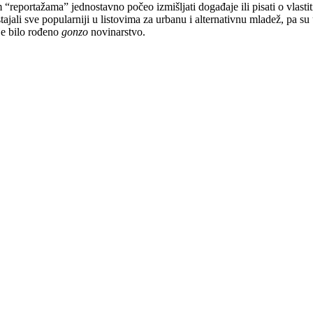
“reportažama” jednostavno počeo izmišljati događaje ili pisati o vlasti
ajali sve popularniji u listovima za urbanu i alternativnu mladež, pa su u
 je bilo rođeno
gonzo
novinarstvo.