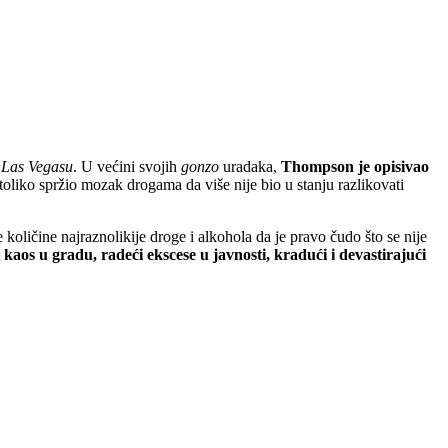
u Las Vegasu
. U većini svojih
gonzo
uradaka,
Thompson je opisivao
 toliko spržio mozak drogama da više nije bio u stanju razlikovati
količine najraznolikije droge i alkohola da je pravo čudo što se nije
i kaos u gradu, radeći ekscese u javnosti, kradući i devastirajući