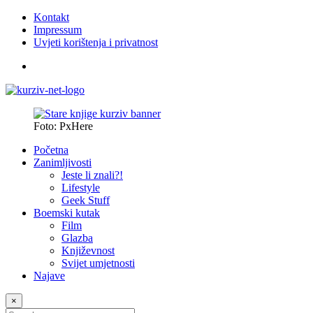
Kontakt
Impressum
Uvjeti korištenja i privatnost
Foto: PxHere
Početna
Zanimljivosti
Jeste li znali?!
Lifestyle
Geek Stuff
Boemski kutak
Film
Glazba
Književnost
Svijet umjetnosti
Najave
×