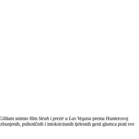
Gilliam snimio film
Strah i prezir u Las Vegasu
prema Hunterovoj
njenih, psihotičnih i intoksiciranih tjelesnih gesti glumca prati sve