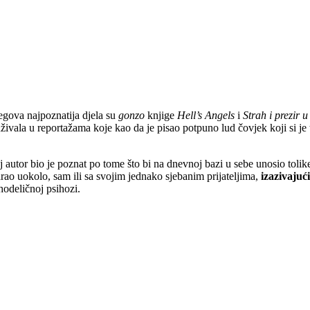
egova najpoznatija djela su
gonzo
knjige
Hell’s Angels
i
Strah i prezir 
 uživala u reportažama koje kao da je pisao potpuno lud čovjek koji si je
autor bio je poznat po tome što bi na dnevnoj bazi u sebe unosio tolike 
o uokolo, sam ili sa svojim jednako sjebanim prijateljima,
izazivajuć
hodeličnoj psihozi.