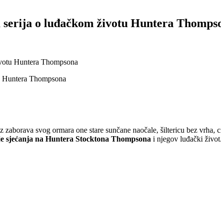
a serija o luđačkom životu Huntera Thomps
životu Huntera Thompsona
 iz zaborava svog ormara one stare sunčane naočale, šiltericu bez vrha, ci
je sjećanja na Huntera Stocktona Thompsona
i njegov luđački život