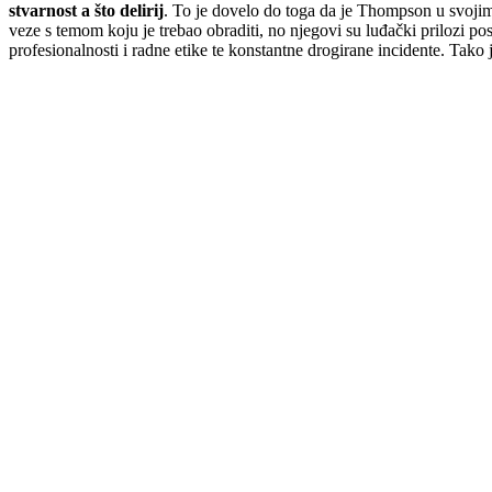
stvarnost a što delirij
. To je dovelo do toga da je Thompson u svojim 
veze s temom koju je trebao obraditi, no njegovi su luđački prilozi post
profesionalnosti i radne etike te konstantne drogirane incidente. Tako