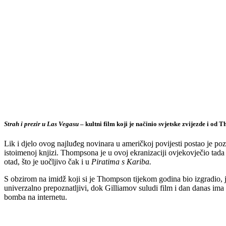
Strah i prezir u Las Vegasu
– kultni film koji je načinio svjetske zvijezde i od
Lik i djelo ovog najluđeg novinara u američkoj povijesti postao je 
istoimenoj knjizi. Thompsona je u ovoj ekranizaciji ovjekovječio tada
otad, što je uočljivo čak i u
Piratima s Kariba.
S obzirom na imidž koji si je Thompson tijekom godina bio izgradio, j
univerzalno prepoznatljivi, dok Gilliamov suludi film i dan danas im
bomba na internetu.