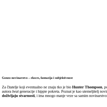
Gonzo novinarstvo – eksces, fantazija i subjektivnost
Za čitatelje koji eventualno ne znaju tko je bio
Hunter Thompson
, p
autora
beat
generacije i hippie pokreta. Poznat je kao utemeljitelj no
doživljaju stvarnosti
, i ima mnogo manje veze sa samim novinarstv