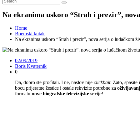
Na ekranima uskoro “Strah i prezir”, nov
Home
Boemski kutak
Na ekranima uskoro “Strah i prezir”, nova serija o luđačkom 
02/09/2019
Boris Kvaternik
0
Da, dobro ste pročitali. I ne, naslov nije
clickbait
. Zato, spasite
bocu prijeratne žestice i ostale rekvizite potrebne za
oživljavan
formatu
nove biografske televizijske serije
!