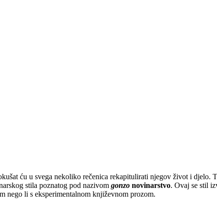
okušat ću u svega nekoliko rečenica rekapitulirati njegov život i djelo.
vinarskog stila poznatog pod nazivom
gonzo
novinarstvo
. Ovaj se stil i
om nego li s eksperimentalnom književnom prozom.