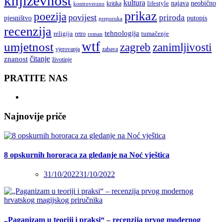
književnost
kultura
najava
lifestyle
neobično
kritika
kontroverzno
prikaz
poezija
povijest
priroda
putopis
pjesništvo
preporuka
recenzija
tehnologija
religija
tumačenje
retro
roman
wtf
umjetnost
zagreb
zanimljivosti
vjerovanja
zabava
čitanje
znanost
životinje
PRATITE NAS
Najnovije priče
8 opskurnih hororaca za gledanje na Noć vještica
31/10/2022
31/10/2022
„Paganizam u teoriji i praksi“ – recenzija prvog modernog