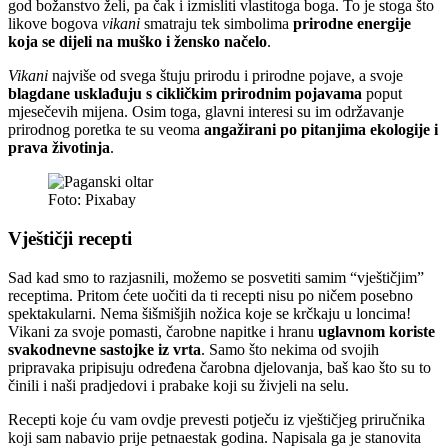
god božanstvo želi, pa čak i izmisliti vlastitoga boga. To je stoga što
likove bogova
vikani
smatraju tek simbolima
prirodne energije
koja se dijeli na muško i žensko načelo
.
Vikani
najviše od svega štuju prirodu i prirodne pojave, a svoje
blagdane usklađuju s cikličkim prirodnim pojavama
poput
mjesečevih mijena. Osim toga, glavni interesi su im održavanje
prirodnog poretka te su veoma
angažirani po pitanjima ekologije i
prava životinja
.
Foto: Pixabay
Vještičji recepti
Sad kad smo to razjasnili, možemo se posvetiti samim “vještičjim”
receptima. Pritom ćete uočiti da ti recepti nisu po ničem posebno
spektakularni. Nema šišmišjih nožica koje se krčkaju u loncima!
Vikani za svoje pomasti, čarobne napitke i hranu
uglavnom koriste
svakodnevne sastojke iz vrta
. Samo što nekima od svojih
pripravaka pripisuju određena čarobna djelovanja, baš kao što su to
činili i naši pradjedovi i prabake koji su živjeli na selu.
Recepti koje ću vam ovdje prevesti potječu iz vještičjeg priručnika
koji sam nabavio prije petnaestak godina. Napisala ga je stanovita