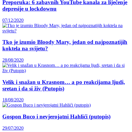
Preporuka: 6 zabavnih YouTube kanala za liječenje
depresije u lockdownu
07/12/2020
Tko je izumio Bloody Mary, jedan od najpoznatijih
koktela na svijetu?
28/08/2020
Velik i snažan u Krasnom… a po reakcijama ljudi,
sretan i da si živ (Putopis)
18/08/2020
Gospon Buco i nevjerojatni Hahlići (putopis)
29/07/2020