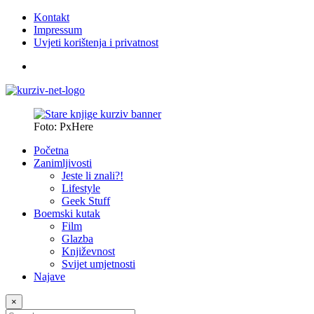
Kontakt
Impressum
Uvjeti korištenja i privatnost
Foto: PxHere
Početna
Zanimljivosti
Jeste li znali?!
Lifestyle
Geek Stuff
Boemski kutak
Film
Glazba
Književnost
Svijet umjetnosti
Najave
×