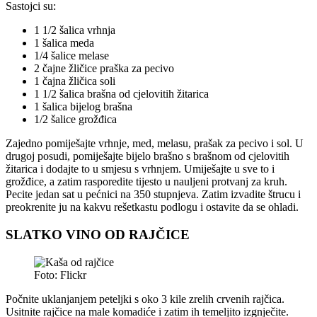
Sastojci su:
1 1/2 šalica vrhnja
1 šalica meda
1/4 šalice melase
2 čajne žličice praška za pecivo
1 čajna žličica soli
1 1/2 šalica brašna od cjelovitih žitarica
1 šalica bijelog brašna
1/2 šalice grožđica
Zajedno pomiješajte vrhnje, med, melasu, prašak za pecivo i sol. U
drugoj posudi, pomiješajte bijelo brašno s brašnom od cjelovitih
žitarica i dodajte to u smjesu s vrhnjem. Umiješajte u sve to i
grožđice, a zatim rasporedite tijesto u nauljeni protvanj za kruh.
Pecite jedan sat u pećnici na 350 stupnjeva. Zatim izvadite štrucu i
preokrenite ju na kakvu rešetkastu podlogu i ostavite da se ohladi.
SLATKO VINO OD RAJČICE
Foto: Flickr
Počnite uklanjanjem peteljki s oko 3 kile zrelih crvenih rajčica.
Usitnite rajčice na male komadiće i zatim ih temeljito izgnječite.