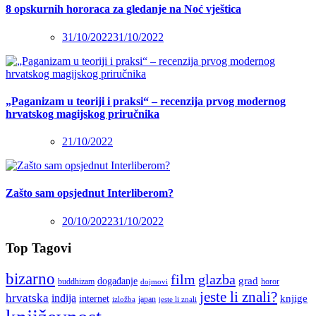
8 opskurnih hororaca za gledanje na Noć vještica
31/10/2022
31/10/2022
„Paganizam u teoriji i praksi“ – recenzija prvog modernog
hrvatskog magijskog priručnika
21/10/2022
Zašto sam opsjednut Interliberom?
20/10/2022
31/10/2022
Top Tagovi
bizarno
film
glazba
grad
događanje
buddhizam
horor
dojmovi
jeste li znali?
hrvatska
indija
knjige
internet
japan
jeste li znali
izložba