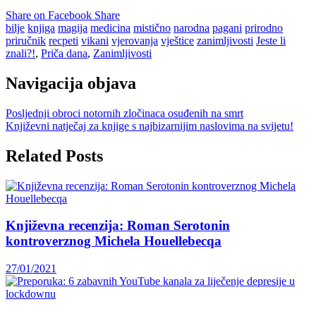
Share on Facebook
Share
bilje
knjiga
magija
medicina
mistično
narodna
pagani
prirodno
priručnik
recpeti
vikani
vjerovanja
vještice
zanimljivosti
Jeste li
znali?!
,
Priča dana
,
Zanimljivosti
Navigacija objava
Posljednji obroci notornih zločinaca osuđenih na smrt
Književni natječaj za knjige s najbizarnijim naslovima na svijetu!
Related Posts
Književna recenzija: Roman Serotonin
kontroverznog Michela Houellebecqa
27/01/2021