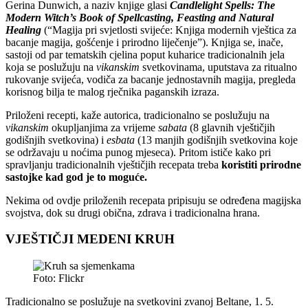
Gerina Dunwich, a naziv knjige glasi
Candlelight Spells: The
Modern Witch’s Book of Spellcasting, Feasting and Natural
Healing
(“Magija pri svjetlosti svijeće: Knjiga modernih vještica za
bacanje magija, gošćenje i prirodno liječenje”). Knjiga se, inače,
sastoji od par tematskih cjelina poput kuharice tradicionalnih jela
koja se poslužuju na
vikanskim
svetkovinama, uputstava za ritualno
rukovanje svijeća, vodiča za bacanje jednostavnih magija, pregleda
korisnog bilja te malog rječnika paganskih izraza.
Priloženi recepti, kaže autorica, tradicionalno se poslužuju na
vikanskim
okupljanjima za vrijeme
sabata
(8 glavnih vještičjih
godišnjih svetkovina) i
esbata
(13 manjih godišnjih svetkovina koje
se održavaju u noćima punog mjeseca). Pritom ističe kako pri
spravljanju tradicionalnih vještičjih recepata treba
koristiti prirodne
sastojke kad god je to moguće.
Nekima od ovdje priloženih recepata pripisuju se određena magijska
svojstva, dok su drugi obična, zdrava i tradicionalna hrana.
VJEŠTIČJI MEDENI KRUH
Foto: Flickr
Tradicionalno se poslužuje na svetkovini zvanoj Beltane, 1. 5.