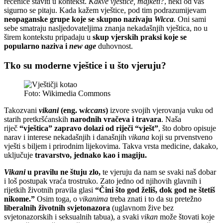
rečenice staviti u kontekst.
Kakve vještice, majketi?
, neki od vas
sigurno se pitaju. Kada kažem vještice, pod tim podrazumijevam
neopaganske grupe koje se skupno nazivaju
Wicca
.
Oni sami
sebe smatraju nasljedovateljima znanja nekadašnjih vještica, no u
širem kontekstu pripadaju u
skup vjerskih praksi koje se
popularno naziva i
new age
duhovnost.
Tko su moderne vještice i u što vjeruju?
Foto: Wikimedia Commons
Takozvani
vikani
(eng. w
iccans
)
izvore svojih vjerovanja vuku od
starih pretkršćanskih
narodnih vračeva i travara
. Naša
riječ
“vještica” zapravo dolazi od riječi “vješt”
, što dobro opisuje
narav i interese nekadašnjih i današnjih
vikana
koji su prvenstveno
vješti s biljem i prirodnim lijekovima. Takva vrsta medicine, dakako,
uključuje
travarstvo, jednako kao i magiju.
Vikani
u pravilu ne štuju zlo,
te vjeruju da nam se svaki naš dobar
i loš postupak vraća trostruko. Zato jedno od njihovih glavnih i
rijetkih životnih pravila glasi
“Čini što god želiš, dok god ne štetiš
nikome.”
Osim toga, o
vikanima
treba znati i to da su pretežno
liberalnih životnih svjetonazora
(uglavnom žive bez
svjetonazorskih i seksualnih tabua), a svaki
vikan
može štovati koje