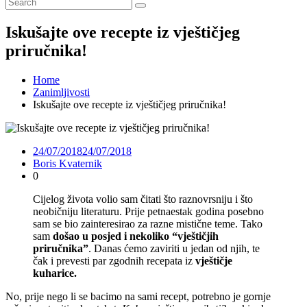
Iskušajte ove recepte iz vještičjeg
priručnika!
Home
Zanimljivosti
Iskušajte ove recepte iz vještičjeg priručnika!
24/07/2018
24/07/2018
Boris Kvaternik
0
Cijelog života volio sam čitati što raznovrsniju i što
neobičniju literaturu. Prije petnaestak godina posebno
sam se bio zainteresirao za razne mistične teme. Tako
sam
došao u posjed i nekoliko “vještičjih
priručnika”
. Danas ćemo zaviriti u jedan od njih, te
čak i prevesti par zgodnih recepata iz
vještičje
kuharice.
No, prije nego li se bacimo na sami recept, potrebno je gornje