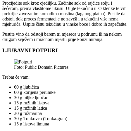
Procijedite sok kroz cjediljku. Začinite sok od rajčice solju i
šećerom, prema vlastitome ukusu. Ulijte tekućinu u staklenke te vrh
prekrijte zavezanim komadima muslina (laganog platna). Pustite da
odstoji dok proces fermentacije ne završi i u tekućini više nema
mjehurića. Uspite čistu tekućinu u vinske boce i dobro ih zapečatite.
Pustite vino da odstoji barem tri mjeseca u podrumu ili na nekom
drugom svježem i mračnom mjestu prije konzumiranja.
LJUBAVNI POTPURI
Foto: Public Domain Pictures
Trebat će vam:
60 g ljubičica
60 g korijena perunike
30 g biljke ljupčac
15 g ružinih listova
15 g ružinih latica
30 g ružmarina
30 g Tonkovca (Tonka-grah)
15 g listova limuna