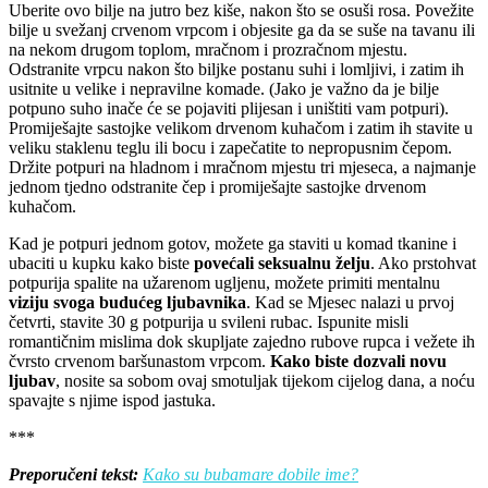
Uberite ovo bilje na jutro bez kiše, nakon što se osuši rosa. Povežite
bilje u svežanj crvenom vrpcom i objesite ga da se suše na tavanu ili
na nekom drugom toplom, mračnom i prozračnom mjestu.
Odstranite vrpcu nakon što biljke postanu suhi i lomljivi, i zatim ih
usitnite u velike i nepravilne komade. (Jako je važno da je bilje
potpuno suho inače će se pojaviti plijesan i uništiti vam potpuri).
Promiješajte sastojke velikom drvenom kuhačom i zatim ih stavite u
veliku staklenu teglu ili bocu i zapečatite to nepropusnim čepom.
Držite potpuri na hladnom i mračnom mjestu tri mjeseca, a najmanje
jednom tjedno odstranite čep i promiješajte sastojke drvenom
kuhačom.
Kad je potpuri jednom gotov, možete ga staviti u komad tkanine i
ubaciti u kupku kako biste
povećali seksualnu želju
. Ako prstohvat
potpurija spalite na užarenom ugljenu, možete primiti mentalnu
viziju svoga budućeg ljubavnika
. Kad se Mjesec nalazi u prvoj
četvrti, stavite 30 g potpurija u svileni rubac. Ispunite misli
romantičnim mislima dok skupljate zajedno rubove rupca i vežete ih
čvrsto crvenom baršunastom vrpcom.
Kako biste dozvali novu
ljubav
, nosite sa sobom ovaj smotuljak tijekom cijelog dana, a noću
spavajte s njime ispod jastuka.
***
Preporučeni tekst:
Kako su bubamare dobile ime?