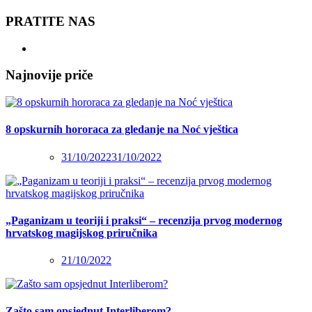
PRATITE NAS
Najnovije priče
8 opskurnih hororaca za gledanje na Noć vještica
31/10/2022
31/10/2022
„Paganizam u teoriji i praksi“ – recenzija prvog modernog
hrvatskog magijskog priručnika
21/10/2022
Zašto sam opsjednut Interliberom?