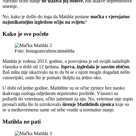
Njezino očno stanje
ne izaziva joj bolove
, niti ikakve nepremostive
smetnje.
No, kako je došlo do toga da Matilda postane
mačka s vjerojatno
najunikatnijim izgledom očiju na svijetu
?
Kako je sve počelo
Foto: Instagram/aliencatmatilda
Matilda je rođena 2013. godine, a posvojena je od svojih sadašnjih
vlasnika u dobi od 12 tjedana.
Isprva, izgledala je sasvim obično
.
Baš ništa nije ukazivalo na to da bi se s njom moglo događati nešto
vanserijski, osim što je pomalo škiljila na jedno oko.
U dobi od jedne godine, Matildine su se očne zjenice bez naoko
ikakvoga razloga odjednom neprirodno proširile. Vlasnici su
požurili do veterinara, očito zabrinuti za nju. No, veterinar nije uspio
pronaći ništa što bi uzrokovalo
širenje Matildinih zjenica
koje su
se u međuvremenu same od sebe vratile u normalno stanje.
Matilda ne pati