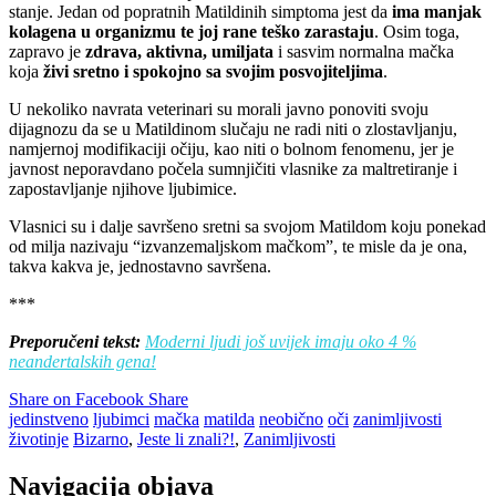
stanje. Jedan od popratnih Matildinih simptoma jest da
ima manjak
kolagena u organizmu te joj rane teško zarastaju
. Osim toga,
zapravo je
zdrava, aktivna, umiljata
i sasvim normalna mačka
koja
živi sretno i spokojno sa svojim posvojiteljima
.
U nekoliko navrata veterinari su morali javno ponoviti svoju
dijagnozu da se u Matildinom slučaju ne radi niti o zlostavljanju,
namjernoj modifikaciji očiju, kao niti o bolnom fenomenu, jer je
javnost neporavdano počela sumnjičiti vlasnike za maltretiranje i
zapostavljanje njihove ljubimice.
Vlasnici su i dalje savršeno sretni sa svojom Matildom koju ponekad
od milja nazivaju “izvanzemaljskom mačkom”, te misle da je ona,
takva kakva je, jednostavno savršena.
***
Preporučeni tekst:
Moderni ljudi još uvijek imaju oko 4 %
neandertalskih gena!
Share on Facebook
Share
jedinstveno
ljubimci
mačka
matilda
neobično
oči
zanimljivosti
životinje
Bizarno
,
Jeste li znali?!
,
Zanimljivosti
Navigacija objava