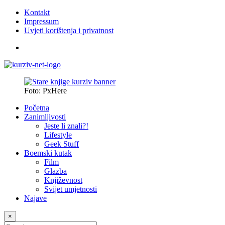
Kontakt
Impressum
Uvjeti korištenja i privatnost
Foto: PxHere
Početna
Zanimljivosti
Jeste li znali?!
Lifestyle
Geek Stuff
Boemski kutak
Film
Glazba
Književnost
Svijet umjetnosti
Najave
×