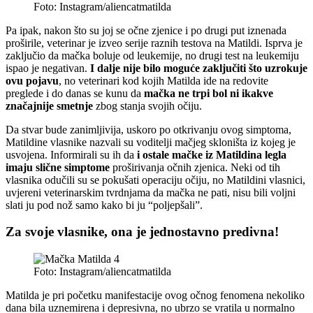
Foto: Instagram/aliencatmatilda
Pa ipak, nakon što su joj se očne zjenice i po drugi put iznenada
proširile, veterinar je izveo serije raznih testova na Matildi. Isprva je
zaključio da mačka boluje od leukemije, no drugi test na leukemiju
ispao je negativan.
I dalje nije bilo moguće zaključiti što uzrokuje
ovu pojavu
, no veterinari kod kojih Matilda ide na redovite
preglede i do danas se kunu da
mačka ne trpi bol ni ikakve
značajnije smetnje
zbog stanja svojih očiju.
Da stvar bude zanimljivija, uskoro po otkrivanju ovog simptoma,
Matildine vlasnike nazvali su voditelji mačjeg skloništa iz kojeg je
usvojena. Informirali su ih da
i ostale mačke iz Matildina legla
imaju slične simptome
proširivanja očnih zjenica. Neki od tih
vlasnika odučili su se pokušati operaciju očiju, no Matildini vlasnici,
uvjereni veterinarskim tvrdnjama da mačka ne pati, nisu bili voljni
slati ju pod nož samo kako bi ju “poljepšali”.
Za svoje vlasnike, ona je jednostavno predivna!
Foto: Instagram/aliencatmatilda
Matilda je pri početku manifestacije ovog očnog fenomena nekoliko
dana bila uznemirena i depresivna, no ubrzo se vratila u normalno