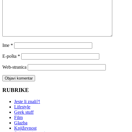
Ime
*
E-pošta
*
Web-stranica
RUBRIKE
Jeste li znali?!
Lifestyle
Geek stuff
Film
Glazba
Književnost