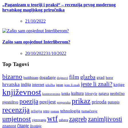
„Paganizam u teoriji i praksi“ – recenzija prvog modernog
hrvatskog magijskog priručnika
21/10/2022
Zašto sam opsjednut Interliberom?
20/10/2022
31/10/2022
Top Tagovi
bizarno
film
glazba
grad
događanje
buddhizam
horor
dojmovi
jeste li znali?
hrvatska
indija
knjige
internet
japan
jeste li znali
izložba
književnost
kultura
najava
lifestyle
neobično
kritika
kontroverzno
prikaz
poezija
povijest
priroda
putopis
pjesništvo
preporuka
recenzija
tehnologija
religija
tumačenje
retro
roman
wtf
umjetnost
zagreb
zanimljivosti
vjerovanja
zabava
čitanje
znanost
životinje