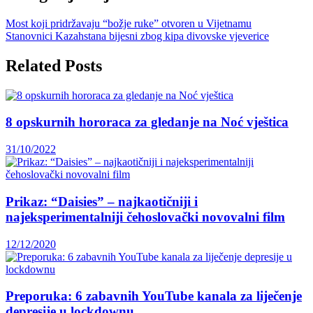
Most koji pridržavaju “božje ruke” otvoren u Vijetnamu
Stanovnici Kazahstana bijesni zbog kipa divovske vjeverice
Related Posts
8 opskurnih hororaca za gledanje na Noć vještica
31/10/2022
Prikaz: “Daisies” – najkaotičniji i
najeksperimentalniji čehoslovački novovalni film
12/12/2020
Preporuka: 6 zabavnih YouTube kanala za liječenje
depresije u lockdownu