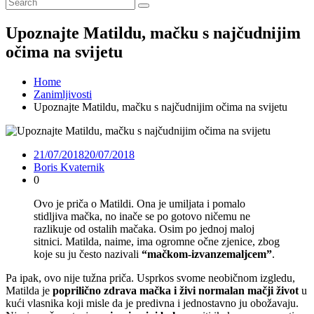
Upoznajte Matildu, mačku s najčudnijim
očima na svijetu
Home
Zanimljivosti
Upoznajte Matildu, mačku s najčudnijim očima na svijetu
21/07/2018
20/07/2018
Boris Kvaternik
0
Ovo je priča o Matildi. Ona je umiljata i pomalo
stidljiva mačka, no inače se po gotovo ničemu ne
razlikuje od ostalih mačaka. Osim po jednoj maloj
sitnici. Matilda, naime, ima ogromne očne zjenice, zbog
koje su ju često nazivali
“mačkom-izvanzemaljcem”
.
Pa ipak, ovo nije tužna priča. Usprkos svome neobičnom izgledu,
Matilda je
poprilično zdrava mačka i živi normalan mačji život
u
kući vlasnika koji misle da je predivna i jednostavno ju obožavaju.