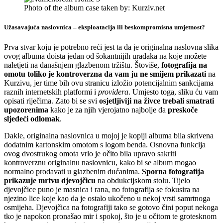
Photo of the album case taken by: Kurziv.net
Užasavajuća naslovnica – eksploatacija ili beskompromisna umjetnost?
Prva stvar koju je potrebno reći jest ta da je originalna naslovna slika
ovog albuma doista jedan od šokantnijih uradaka na koje možete
naletjeti na današnjem glazbenom tržištu. Štoviše,
fotografija na
omotu toliko je kontroverzna da vam ju ne smijem prikazati
na
Kurzivu, jer time bih ovu stranicu izložio potencijalnim sankcijama
raznih internetskih platformi i
providera
. Umjesto toga, sliku ću vam
opisati riječima. Zato bi se svi
osjetljiviji na živce trebali smatrati
upozorenima
kako je za njih vjerojatno najbolje da
preskoče
sljedeći odlomak
.
Dakle, originalna naslovnica u mojoj je kopiji albuma bila skrivena
dodatnim kartonskim omotom s logom benda. Osnovna funkcija
ovog dvostrukog omota vrlo je očito bila upravo sakriti
kontroverznu originalnu naslovnicu, kako bi se album mogao
normalno prodavati u glazbenim dućanima.
Sporna fotografija
prikazuje mrtvu djevojčicu
na obdukcijskom stolu. Tijelo
djevojčice puno je masnica i rana, no fotografija se fokusira na
njezino lice koje kao da je ostalo ukočeno u nekoj vrsti samrtnoga
osmijeha. Djevojčica na fotografiji tako se gotovo čini poput nekoga
tko je napokon pronašao mir i spokoj, što je u očitom te grotesknom