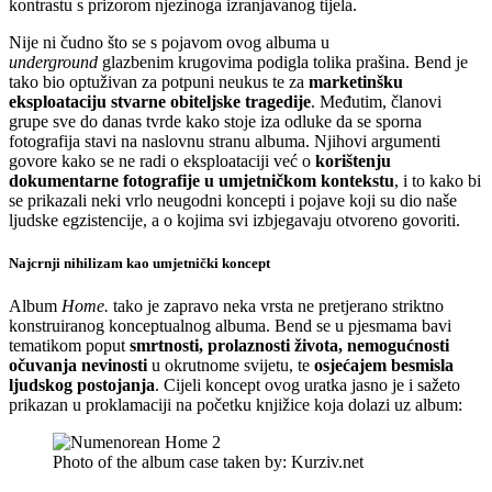
kontrastu s prizorom njezinoga izranjavanog tijela.
Nije ni čudno što se s pojavom ovog albuma u
underground
glazbenim krugovima podigla tolika prašina. Bend je
tako bio optuživan za potpuni neukus te za
marketinšku
eksploataciju stvarne obiteljske tragedije
. Međutim, članovi
grupe sve do danas tvrde kako stoje iza odluke da se sporna
fotografija stavi na naslovnu stranu albuma. Njihovi argumenti
govore kako se ne radi o eksploataciji već o
korištenju
dokumentarne fotografije u umjetničkom kontekstu
, i to kako bi
se prikazali neki vrlo neugodni koncepti i pojave koji su dio naše
ljudske egzistencije, a o kojima svi izbjegavaju otvoreno govoriti.
Najcrnji nihilizam kao umjetnički koncept
Album
Home.
tako je zapravo neka vrsta ne pretjerano striktno
konstruiranog konceptualnog albuma. Bend se u pjesmama bavi
tematikom poput
smrtnosti, prolaznosti života, nemogućnosti
očuvanja nevinosti
u okrutnome svijetu, te
osjećajem besmisla
ljudskog postojanja
. Cijeli koncept ovog uratka jasno je i sažeto
prikazan u proklamaciji na početku knjižice koja dolazi uz album:
Photo of the album case taken by: Kurziv.net