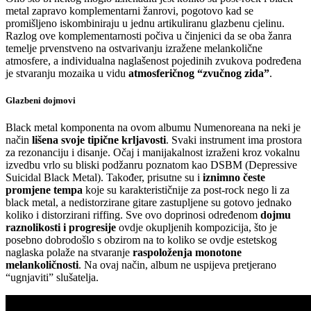
metal zapravo komplementarni žanrovi, pogotovo kad se
promišljeno iskombiniraju u jednu artikuliranu glazbenu cjelinu.
Razlog ove komplementarnosti počiva u činjenici da se oba žanra
temelje prvenstveno na ostvarivanju izražene melankolične
atmosfere, a individualna naglašenost pojedinih zvukova podređena
je stvaranju mozaika u vidu
atmosferičnog “zvučnog zida”
.
Glazbeni dojmovi
Black metal komponenta na ovom albumu Numenoreana na neki je
način
lišena svoje tipične krljavosti
. Svaki instrument ima prostora
za rezonanciju i disanje. Očaj i manijakalnost izraženi kroz vokalnu
izvedbu vrlo su bliski podžanru poznatom kao DSBM (Depressive
Suicidal Black Metal). Također, prisutne su i
iznimno česte
promjene tempa
koje su karakterističnije za post-rock nego li za
black metal, a nedistorzirane gitare zastupljene su gotovo jednako
koliko i distorzirani riffing. Sve ovo doprinosi određenom
dojmu
raznolikosti i progresije
ovdje okupljenih kompozicija, što je
posebno dobrodošlo s obzirom na to koliko se ovdje estetskog
naglaska polaže na stvaranje
raspoloženja monotone
melankoličnosti
. Na ovaj način, album ne uspijeva pretjerano
“ugnjaviti” slušatelja.