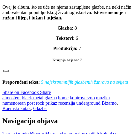
Ovaj je album, što se tiče na njemu zastupljene glazbe, na neki način
ambivalentan poput ljudskog životnog iskustva.
Istovremeno je i
ružan i lijep, i tužan i utješan.
Glazba:
8
Tekstovi:
6
Produkcija:
7
Krajnja ocjena:
7
***
Preporučeni tekst:
5 najekstremnijih glazbenih žanrova na svijetu
Share on Facebook
Share
atmosfera
black metal
glazba
home
kontroverzno
muzika
numenorean
post rock
prikaz
recenzija
underground
Bizarno
,
Boemski kutak
,
Glazba
Navigacija objava
Tko je izumio Bloody Mary, jedan od najpoznatijih koktela na