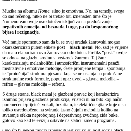
Muzika na albumu
Home.
silno je emotivna. No, na temelju svega
do sad rečenog, nitko ne bi trebao biti iznenađen time što je
Numenorean ovdje usredotočen isključivo na predočavanje
negativnih emocija, od beznađa i tuge, pa do bespomoćnog
bijesa i rezignacije.
Već ranije spomenuo sam da bi se ovaj uradak žanrovski mogao
okarakterizirati putem etikete
post – black metal
. No, sad je vrijeme
da malo elaboriram ovu žanrovsku odrednicu. Prefiks “post-” ovdje
se odnosi na glazbu srodnu s post-rock žanrom. Taj žanr
karakteriziraju melankolični i atmosferični instrumentalni pasaži,
meditativne i emotivne melodije, česte promjene tempa i spontanija
te “protočnija” struktura pjesama koja se ne oslanja na prokušane
strukturalne rock formule, poput npr.: uvod – glavna melodija –
refren – glavna melodija – refren).
S druge strane, black metal je glazbeni pravac koji karakterizira
iznimno prljava glazbena produkcija, vrišteći ili na bilo koji način
poremećeni /prijeteći vokali, brz ritam, te električne gitare koje nisu
toliko usredotočene na sviranje jasno čujnih melodija koliko na
stvaranje efekta neprobojnog i depresivnog zvučnog zida buke,
gotovo kao kad televiziju ostavite na statici između programa.
Ono što bi nekog moglo iznenaditi jest koliko su post-rock i black