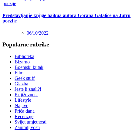
Predstavljanje knjige haikua autora Gorana Gatalice na Jutru
poezije
06/10/2022
Popularne rubrike
Biblioteka
Bizarno
Boemski kutak
Film
Geek stuff
Glazba
Jeste li znali?!
Književnost
Lifestyle
Najave
Priča dana
Recenzije
Svijet umjetnosti
Zanimljivosti