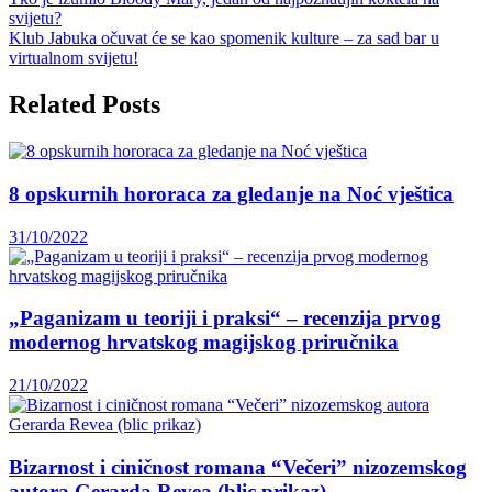
svijetu?
Klub Jabuka očuvat će se kao spomenik kulture – za sad bar u
virtualnom svijetu!
Related Posts
8 opskurnih hororaca za gledanje na Noć vještica
31/10/2022
„Paganizam u teoriji i praksi“ – recenzija prvog
modernog hrvatskog magijskog priručnika
21/10/2022
Bizarnost i ciničnost romana “Večeri” nizozemskog
autora Gerarda Revea (blic prikaz)