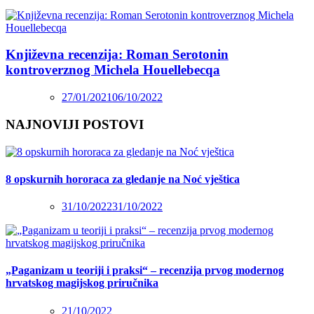
Književna recenzija: Roman Serotonin
kontroverznog Michela Houellebecqa
27/01/2021
06/10/2022
NAJNOVIJI POSTOVI
8 opskurnih hororaca za gledanje na Noć vještica
31/10/2022
31/10/2022
„Paganizam u teoriji i praksi“ – recenzija prvog modernog
hrvatskog magijskog priručnika
21/10/2022