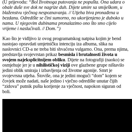
(U prijevodu:
“Bol životnoga putovanja ne popušta. Ona udara o
obale duše sve dok ne nagrize duh. Dijete umire sa smiješkom, u
blaženstvu vječnog nespoznavanja. // Utjeha biva pronađena u
bezdanu. Odredište se čini sumorno, no ukorijenjeno je duboko u
nama. U njegovim dubinama pronalazimo ono što smo cijelo
vrijeme i naslućivali. // Dom.”)
Kao što je vidljivo iz ovog programatskog natpisa kojim je bend
nastojao opravdati umjetničku intenciju iza albuma, slika na
naslovnici CD-a ne treba biti shvaćena vulgarno. Ona, prema njima,
predstavlja svojevrstan prikaz
besmisla i brutalnosti života u
svojem najeksplicitnijem obliku
. Dijete na fotografiji (naoko) se
osmjehuje jer je u
nihilističkoj viziji
ove glazbene grupe ništavilo
jedini oblik smiraja i izbavljenja od životne agonije. Smrt je
svojevrsna utjeha. Štoviše, ona je jedini mogući “dom” kojem se
čovjek može nadati, naše jedino i vječno odredište unutar čijih
“zidova” putnik pušta korijenje za vječnost, napokon siguran od
boli.