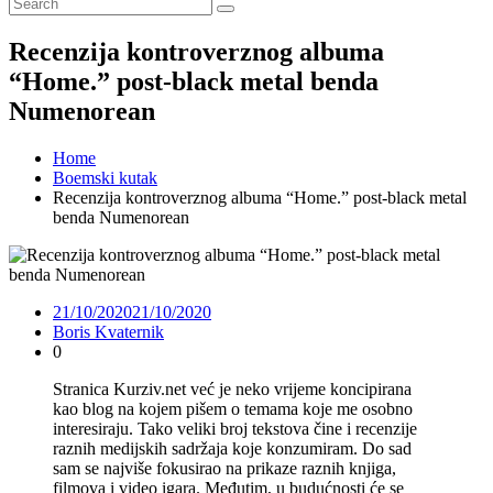
Recenzija kontroverznog albuma
“Home.” post-black metal benda
Numenorean
Home
Boemski kutak
Recenzija kontroverznog albuma “Home.” post-black metal
benda Numenorean
21/10/2020
21/10/2020
Boris Kvaternik
0
Stranica Kurziv.net već je neko vrijeme koncipirana
kao blog na kojem pišem o temama koje me osobno
interesiraju. Tako veliki broj tekstova čine i recenzije
raznih medijskih sadržaja koje konzumiram. Do sad
sam se najviše fokusirao na prikaze raznih knjiga,
filmova i video igara. Međutim, u budućnosti će se