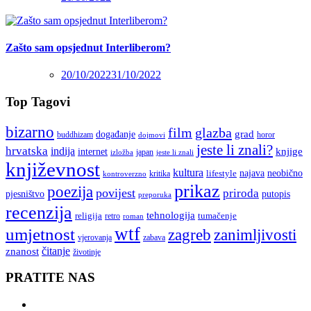
Zašto sam opsjednut Interliberom?
20/10/2022
31/10/2022
Top Tagovi
bizarno
film
glazba
grad
događanje
buddhizam
horor
dojmovi
jeste li znali?
hrvatska
indija
knjige
internet
japan
jeste li znali
izložba
književnost
kultura
najava
lifestyle
neobično
kritika
kontroverzno
prikaz
poezija
povijest
priroda
putopis
pjesništvo
preporuka
recenzija
tehnologija
religija
tumačenje
retro
roman
wtf
umjetnost
zagreb
zanimljivosti
vjerovanja
zabava
čitanje
znanost
životinje
PRATITE NAS