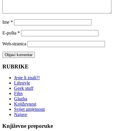
Ime
*
E-pošta
*
Web-stranica
RUBRIKE
Jeste li znali?!
Lifestyle
Geek stuff
Film
Glazba
Književnost
Svijet umjetnosti
Najave
Književne preporuke