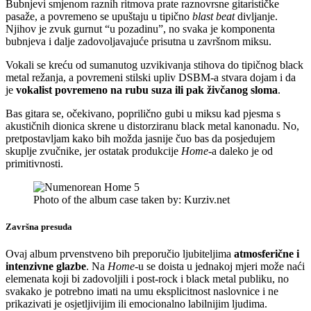
Bubnjevi smjenom raznih ritmova prate raznovrsne gitarističke
pasaže, a povremeno se upuštaju u tipično
blast beat
divljanje.
Njihov je zvuk gurnut “u pozadinu”, no svaka je komponenta
bubnjeva i dalje zadovoljavajuće prisutna u završnom miksu.
Vokali se kreću od sumanutog uzvikivanja stihova do tipičnog black
metal režanja, a povremeni stilski upliv DSBM-a stvara dojam i da
je
vokalist povremeno na rubu suza ili pak živčanog sloma
.
Bas gitara se, očekivano, poprilično gubi u miksu kad pjesma s
akustičnih dionica skrene u distorziranu black metal kanonadu. No,
pretpostavljam kako bih možda jasnije čuo bas da posjedujem
skuplje zvučnike, jer ostatak produkcije
Home
-a daleko je od
primitivnosti.
Photo of the album case taken by: Kurziv.net
Završna presuda
Ovaj album prvenstveno bih preporučio ljubiteljima
atmosferične i
intenzivne glazbe
. Na
Home
-u se doista u jednakoj mjeri može naći
elemenata koji bi zadovoljili i post-rock i black metal publiku, no
svakako je potrebno imati na umu eksplicitnost naslovnice i ne
prikazivati je osjetljivijim ili emocionalno labilnijim ljudima.