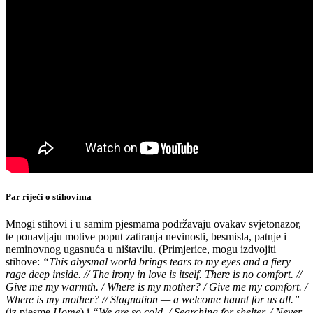
Par riječi o stihovima
Mnogi stihovi i u samim pjesmama podržavaju ovakav svjetonazor,
te ponavljaju motive poput zatiranja nevinosti, besmisla, patnje i
neminovnog ugasnuća u ništavilu. (Primjerice, mogu izdvojiti
stihove:
“This abysmal world brings tears to my eyes and a fiery
rage deep inside. // The irony in love is itself. There is no comfort. //
Give me my warmth. / Where is my mother? / Give me my comfort. /
Where is my mother? // Stagnation — a welcome haunt for us all.”
(iz pjesme
Home
) i
“We are so cold. / Searching for shelter. / Never