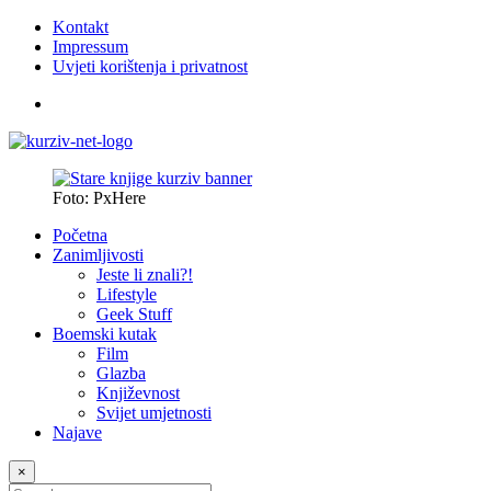
Kontakt
Impressum
Uvjeti korištenja i privatnost
Foto: PxHere
Početna
Zanimljivosti
Jeste li znali?!
Lifestyle
Geek Stuff
Boemski kutak
Film
Glazba
Književnost
Svijet umjetnosti
Najave
×