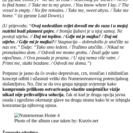
to find home. // Take me to my grave. / You know where I lay. // The
vessel is empty. / No fire remains. / Take me, sweet abyss. / Take me
home.”
(iz pjesme
Laid Down
).)
(U prijevodu:
“
Ovaj nedostižan svijet dovodi me do suza i u mojoj
nutrini budi plameni gnjev.
// Ironija ljubavi je u njoj samoj. Ne
postoji utjeha. //
Daj mi topline. / Gdje mi je majka? / Daj mi
utjehe. / Gdje mi je majka?
// Stagnacija – dobrodošlo je utočište za
nas sve.”
Dalje:
“Tako smo ledeni. / Tražimo utočište. / Nikad ne
pronalazimo dom. // Odvedi me mome grobu. / Znaš gdje sam
otpočinuo. // Ova posuda je prazna. / U njoj nema više vatre. /
Primi me, slatki bezdane. / Odvedi me doma.”
)
Potpuno je jasno da će ovako depresivan, crn, ironičan i nihilističan
koncept odbiti i užasnuti veliki dio Numenoreanovog potencijalnog
slušateljstva. No, čini se da ova grupa njeguje uvjerenje kako
kompromis prilikom ostvarivanja vlastite umjetničke vizije
nikad nije prihvatljiva solucija
, čak ni kad je druga opcija javna
osuda i zgroženo okretanje glave na drugu stranu kako bi se izbjegla
konzumacija njihovog opusa.
Photo of the album case taken by: Kurziv.net
Žanrovske odrednice