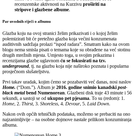
recenzentske aktivnosti na Kurzivu
proširiti na
stripove i glazbene albume
.
Par uvodnih riječi o albumu
Glazba koju na ovoj stranici želim prikazivati i o kojoj želim
polemizirati bit će pretežno glazba koja većini konzumenata
auditivnih sadržaja prolazi “ispod radara”. Smatram kako na ovom
blogu nema smisla pisati o temama koje su obrađene na već stotinu
drugih mrežnih mjesta. Umjesto toga, u svojim prikazima i
recenzijama glazbe uglavnom
ću se fokusirati na tzv.
underground
, tj. na glazbu koja nije naširoko poznata i popularna
prosječnom slušateljstvu.
Prvi takav uradak, kojim ćemo se pozabaviti već danas, nosi naslov
Home.
(“Dom.”). Album je
2016. godine
snimio kanadski
post-
black metal
bend Numenorean
. Glazbeni disk traje 43 minute i 56
sekundi, a sastoji se od
ukupno pet pjesama
. To su (redom): 1.
Home
, 2.
Thirst
, 3.
Shoreless
, 4.
Devour
, 5.
Laid Down
.
Nakon ovih općih tehničkih podataka, možemo se prebaciti na ono
najzanimljivije – na osobne dojmove nastale prilikom konzumiranja
albuma.