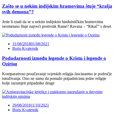
Zašto se u nekim indijskim hramovima štuje “kralja
svih demona”?
Jeste li znali da se u nekim indijskim hinduističkim hramovima
neometano štuje najveći protivnik Rame? Ravana – “Rikač” s deset
31/08/2018
01/08/2021
Boris Kvaternik
Podudarnosti između legende o Kristu i legende o
Ozirisu
Komparativno proučavanje svjetskih religija fascinantno je područje
istraživanja. Ono ne samo da pomaže pripadnicima jedne religije
bolje razumjeti pripadnike druge
29/08/2018
11/10/2021
Boris Kvaternik