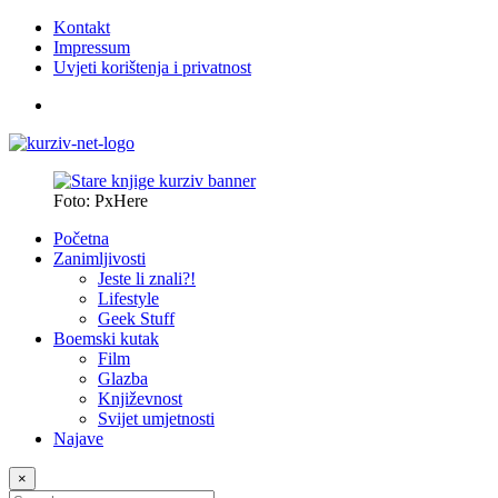
Kontakt
Impressum
Uvjeti korištenja i privatnost
Foto: PxHere
Početna
Zanimljivosti
Jeste li znali?!
Lifestyle
Geek Stuff
Boemski kutak
Film
Glazba
Književnost
Svijet umjetnosti
Najave
×