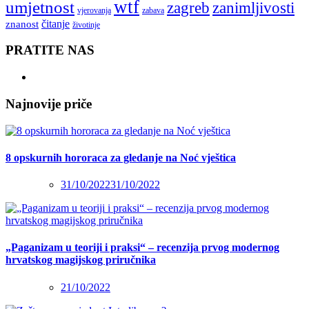
wtf
umjetnost
zagreb
zanimljivosti
vjerovanja
zabava
čitanje
znanost
životinje
PRATITE NAS
Najnovije priče
8 opskurnih hororaca za gledanje na Noć vještica
31/10/2022
31/10/2022
„Paganizam u teoriji i praksi“ – recenzija prvog modernog
hrvatskog magijskog priručnika
21/10/2022