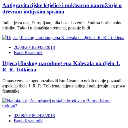
Antigravitacijske letjelice i nuklearno naoružanje u
drevnim indijskim spisima
Indija je za nas, Europljane, bila i ostala zemlja čudesa i orijentalne
mistike. Tako i u današnja vremena, postoje ljudi
20/08/2018
20/08/2018
Boris Kvaternik
Utjecaj finskog narodnog epa Kalevala na djelo J.
R. R. Tolkiena
Danas ćemo se opet pozabaviti istraživanjem nekih manje poznatih
aspekata djela J. R. R. Tolkiena, najpoznatijeg i najutjecajnijeg pisca
fantastike
02/08/2018
02/08/2018
Boris Kvaternik