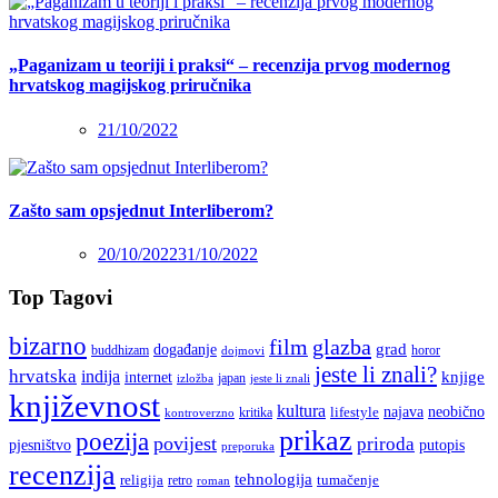
„Paganizam u teoriji i praksi“ – recenzija prvog modernog
hrvatskog magijskog priručnika
21/10/2022
Zašto sam opsjednut Interliberom?
20/10/2022
31/10/2022
Top Tagovi
bizarno
film
glazba
grad
događanje
buddhizam
horor
dojmovi
jeste li znali?
hrvatska
indija
knjige
internet
japan
jeste li znali
izložba
književnost
kultura
najava
lifestyle
neobično
kritika
kontroverzno
prikaz
poezija
povijest
priroda
putopis
pjesništvo
preporuka
recenzija
tehnologija
religija
tumačenje
retro
roman