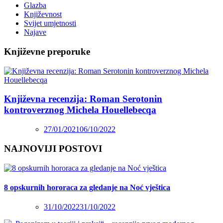
Glazba
Književnost
Svijet umjetnosti
Najave
Književne preporuke
Književna recenzija: Roman Serotonin
kontroverznog Michela Houellebecqa
27/01/2021
06/10/2022
NAJNOVIJI POSTOVI
8 opskurnih hororaca za gledanje na Noć vještica
31/10/2022
31/10/2022