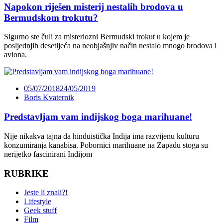
Napokon riješen misterij nestalih brodova u
Bermudskom trokutu?
Sigurno ste čuli za misteriozni Bermudski trokut u kojem je
posljednjih desetljeća na neobjašnjiv način nestalo mnogo brodova i
aviona.
05/07/2018
24/05/2019
Boris Kvaternik
Predstavljam vam indijskog boga marihuane!
Nije nikakva tajna da hinduistička Indija ima razvijenu kulturu
konzumiranja kanabisa. Pobornici marihuane na Zapadu stoga su
nerijetko fascinirani Indijom
RUBRIKE
Jeste li znali?!
Lifestyle
Geek stuff
Film