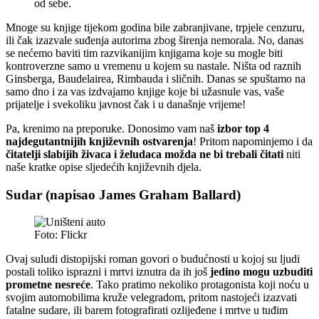
od sebe.
Mnoge su knjige tijekom godina bile zabranjivane, trpjele cenzuru,
ili čak izazvale suđenja autorima zbog širenja nemorala. No, danas
se nećemo baviti tim razvikanijim knjigama koje su mogle biti
kontroverzne samo u vremenu u kojem su nastale. Ništa od raznih
Ginsberga, Baudelairea, Rimbauda i sličnih. Danas se spuštamo na
samo dno i za vas izdvajamo knjige koje bi užasnule vas, vaše
prijatelje i svekoliku javnost čak i u današnje vrijeme!
Pa, krenimo na preporuke. Donosimo vam naš
izbor top 4
najdegutantnijih književnih ostvarenja
! Pritom napominjemo i da
čitatelji slabijih živaca i želudaca možda ne bi trebali čitati
niti
naše kratke opise sljedećih književnih djela.
Sudar (napisao James Graham Ballard)
Foto: Flickr
Ovaj suludi distopijski roman govori o budućnosti u kojoj su ljudi
postali toliko isprazni i mrtvi iznutra da ih još
jedino mogu uzbuditi
prometne nesreće
. Tako pratimo nekoliko protagonista koji noću u
svojim automobilima kruže velegradom, pritom nastojeći izazvati
fatalne sudare, ili barem fotografirati ozlijeđene i mrtve u tuđim