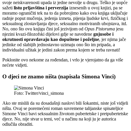
svoje neiskvarenosti upada iz jedne nevolje u drugu. Teško je uopće
sažeti
listu prljavština i perverzija
iznesenih u ovoj knjizi, pa se
moramo ograničiti tek na to da pobrojimo kako ova knjiga uključuje
radnje poput mučenja, jedenja izmeta, pijenja ljudske krvi, fizičkog i
seksualnog zlostavljanja djece, seksualno motiviranih ubojstava, itd.
No, ono što ovu knjigu čini još jezivijom od
Opus Pistoruma
jesu
njezini kvazi-filozofski dijelovi gdje se navedene
gnjusobe i
okrutnosti opravdavaju kao dopuštene i poželjne
, jer njima jače
jedinke od slabijih jednostavno uzimaju ono što im pripada, a
individualni užitak je jedini zakon prema kojem se treba ravnati!
Poklonite ovo nekome za rođendan, i vrlo je vjerojatno da ga više
nećete vidjeti.
O djeci ne znamo ništa (napisala Simona Vinci)
Foto: Twitter/vinci_simona
Ako ste mislili da su dosadašnji naslovi bili šokantni, niste još vidjeli
ništa. Ovaj se poremećeni roman suvremene talijanske spisateljice
Simone Vinci bavi seksualnim životom pubertetske i pretpubertetske
djece. No, nije stvar u temi, već u načinu na koji ju je autorica
odlučila obraditi.