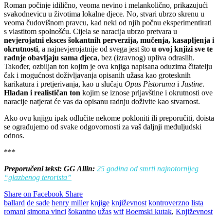
Roman počinje idilično, veoma nevino i melankolično, prikazujući
svakodnevicu u životima lokalne djece. No, stvari ubrzo skrenu u
veoma čudovišnom pravcu, kad neki od njih počnu eksperimentirati
s vlastitom spolnošću. Cijela se naracija ubrzo pretvara u
nevjerojatni eksces šokantnih perverzija, mučenja, kasapljenja i
okrutnosti
, a najnevjerojatnije od svega jest što
u ovoj knjizi sve te
radnje obavljaju sama djeca
, bez (izravnog) upliva odraslih.
Također, ozbiljan ton kojim je ova knjiga napisana oduzima čitatelju
čak i mogućnost doživljavanja opisanih užasa kao grotesknih
karikatura i pretjerivanja, kao u slučaju
Opus Pistoruma
i
Justine
.
Hladan i realističan ton
kojim se iznose prljavštine i okrutnosti ove
naracije natjerat će vas da opisanu radnju doživite kao stvarnost.
Ako ovu knjigu ipak odlučite nekome pokloniti ili preporučiti, doista
se ograđujemo od svake odgovornosti za vaš daljnji međuljudski
odnos.
***
Preporučeni tekst: GG Allin:
25 godina od smrti najnotornijeg
“glazbenog terorista”
Share on Facebook
Share
ballard
de sade
henry miller
knjige
književnost
kontroverzno
lista
romani
simona vinci
šokantno
užas
wtf
Boemski kutak
,
Književnost