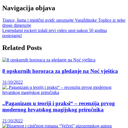
Navigacija objava
Trance, šuma i mistični uvidi: upoznajte Varaždinske Toplice iz neke
druge dimenzije
Legendarni rockeri izdali prvi video spot nakon 50 godina
postojanja!
Related Posts
8 opskurnih hororaca za gledanje na Noć vještica
31/10/2022
„Paganizam u teoriji i praksi“ – recenzija prvog
modernog hrvatskog magijskog priručnika
21/10/2022