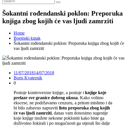
Šokantni rođendanski poklon: Preporuka
knjiga zbog kojih će vas ljudi zamrziti
Home
Boemski kutak
Šokantni rođendanski poklon: Preporuka knjiga zbog kojih će
vas ljudi zamrziti
11/07/2018
14/07/2018
Boris Kvaternik
0
Postoje kontroverzne knjige, a postoje i
knjige koje
prelaze sve granice dobrog ukusa
. Kako volimo
ekscese, ne podržavamo cenzuru, a pritom mislimo i da
bi bilo zabavno napraviti
listu preporuka zbog kojih
će vas ljudi zamrziti
, danas vam donosimo sugestije
koje knjige možete nekome pokloniti kako biste ga
doživotno šokirali i po mogućnosti ga otjerali što dalje