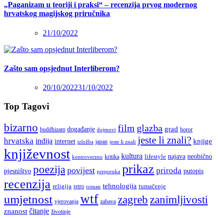
„Paganizam u teoriji i praksi“ – recenzija prvog modernog
hrvatskog magijskog priručnika
21/10/2022
Zašto sam opsjednut Interliberom?
20/10/2022
31/10/2022
Top Tagovi
bizarno
film
glazba
grad
događanje
buddhizam
horor
dojmovi
jeste li znali?
hrvatska
indija
knjige
internet
japan
jeste li znali
izložba
književnost
kultura
najava
lifestyle
neobično
kritika
kontroverzno
prikaz
poezija
povijest
priroda
putopis
pjesništvo
preporuka
recenzija
tehnologija
religija
tumačenje
retro
roman
wtf
umjetnost
zagreb
zanimljivosti
vjerovanja
zabava
čitanje
znanost
životinje