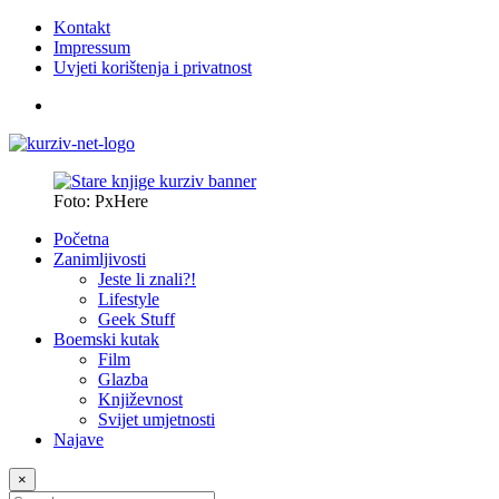
Kontakt
Impressum
Uvjeti korištenja i privatnost
Foto: PxHere
Početna
Zanimljivosti
Jeste li znali?!
Lifestyle
Geek Stuff
Boemski kutak
Film
Glazba
Književnost
Svijet umjetnosti
Najave
×