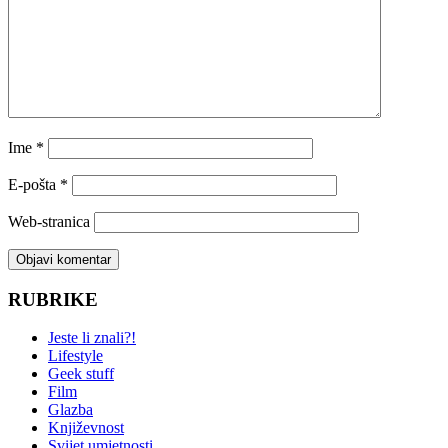
Ime
*
E-pošta
*
Web-stranica
RUBRIKE
Jeste li znali?!
Lifestyle
Geek stuff
Film
Glazba
Književnost
Svijet umjetnosti