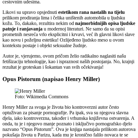
cestovnim udesima.
Likovi su upravo opsjednuti
estetikom rana nastalih na tijelu
prilikom prodiranja lima i čelika uništenih automobila u ljudsku
kožu. To, dakako, rezultira nekim od
najmorbidnijih opisa ljudske
patnje i ranjavanja
u modernoj literaturi. Ne samo da su opisi
prometnih nesreća vrlo eksplicitni i krvavi, već ih glavni likovi slave
kao novu i poželjnu estetiku! Ozlijeđeno ljudsko meso u ovom
kontekstu postaje i objekt seksualne žudnje.
Autor je, vjerujemo, ovom pričom želio radikalno naglasiti našu
fetišizaciju tehnologije, kao i ispraznost naših postojanja. No, krajnji
rezultat je groteskan i šokantan van svih očekivanja!
Opus Pistorum (napisao Henry Miller)
Foto: Wikimedia Commons
Henry Miller za svoga je života bio kontroverzni autor često
optuživan za pisanje pornografije. Pa ipak, sva su njegova slavna
djela, iako kontroverzna, također i vrhunska književna ostvarenja. A
onda, tu je i njegovo manje poznato i isključivo pornografsko djelo
nazvano “Opus Pistorum”. Ova je knjiga nastajala prilikom autorova
pokušaja života u Parizu, kada mu je kronično falilo novaca te se