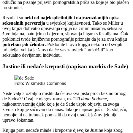
odlučio na pisanje prljavih pornografskih priča za koje je bio plaćen
po stranici.
Rezultat su
neki od najeksplicitnijih i najrazuzdanijih opisa
seksualnih perverzija
u svjetskoj književnosti. Tako se Miller u
ovoj knjizi dohvatio opisivanja orgija na crnim misama, seksa sa
životinjama, patuljcima i djecom, silovanja i igara s fekalijama. Čak i
poklonici tvrde književne pornografije priznaju da je za ovu knjigu
potreban jak želudac
. Poklonite li ovu knjigu nekom od svojih
prijatelja, velika je šansa da će vas zauvijek “prekrižiti” kao
seksualno devijantnu individuu.
Justine ili nedaće kreposti (napisao markiz de Sade)
Foto: Wikimedia Commons
Niste valjda ozbiljno mislili da će ovakva pista proći bez notornog
de Sadea?! Ovaj je njegov roman, uz
120 dana Sodome,
najkontroverznije djelo koje je de Sade uspio objaviti za svoga
života i koji je sačuvan do danas. Iako je napisan još u 18. stoljeću,
nemojte ni na trenutak pomisliti da ovaj uradak još uvijek nije
upravo šokantan.
Knjiga prati nedaće mlade i kreposne djevojke Justine koja zbog