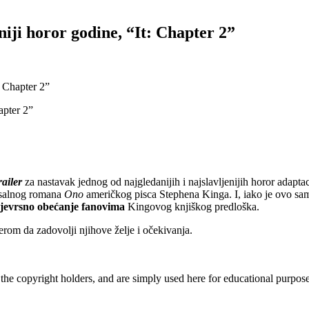
niji horor godine, “It: Chapter 2”
: Chapter 2”
railer
za nastavak jednog od najgledanijih i najslavljenijih horor adapta
losalnog romana
Ono
američkog pisca Stephena Kinga. I, iako je ovo sa
jevrsno obećanje fanovima
Kingovog knjiškog predloška.
rom da zadovolji njihove želje i očekivanja.
 the copyright holders, and are simply used here for educational purpo