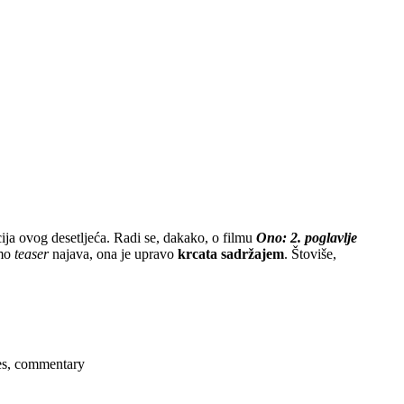
cija ovog desetljeća. Radi se, dakako, o filmu
Ono: 2. poglavlje
mo
teaser
najava, ona je upravo
krcata sadržajem
. Štoviše,
ses, commentary