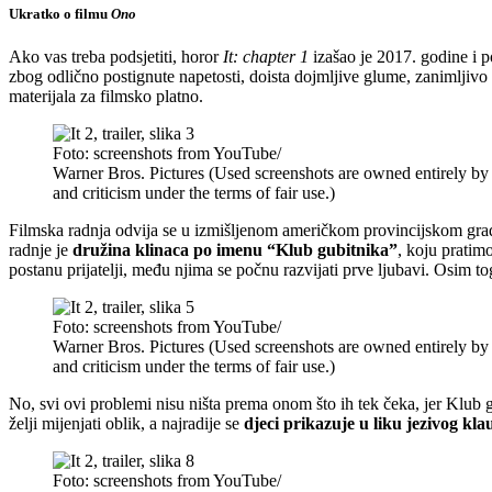
Ukratko o filmu
Ono
Ako vas treba podsjetiti, horor
It: chapter 1
izašao je 2017. godine i p
zbog odlično postignute napetosti, doista dojmljive glume, zanimljivo 
materijala za filmsko platno.
Foto: screenshots from YouTube/
Warner Bros. Pictures (Used screenshots are owned entirely by
and criticism under the terms of fair use.)
Filmska radnja odvija se u izmišljenom američkom provincijskom gradi
radnje je
družina klinaca po imenu “Klub gubitnika”
, koju pratim
postanu prijatelji, među njima se počnu razvijati prve ljubavi. Osim to
Foto: screenshots from YouTube/
Warner Bros. Pictures (Used screenshots are owned entirely by
and criticism under the terms of fair use.)
No, svi ovi problemi nisu ništa prema onom što ih tek čeka, jer Klub 
želji mijenjati oblik, a najradije se
djeci prikazuje u liku jezivog kl
Foto: screenshots from YouTube/