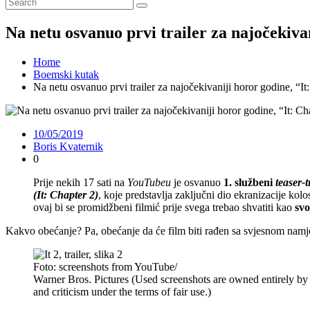
Na netu osvanuo prvi trailer za najočekiva
Home
Boemski kutak
Na netu osvanuo prvi trailer za najočekivaniji horor godine, “It
10/05/2019
Boris Kvaternik
0
Prije nekih 17 sati na
YouTubeu
je osvanuo
1. službeni
teaser-t
(It: Chapter 2)
, koje predstavlja zaključni dio ekranizacije ko
ovaj bi se promidžbeni filmić prije svega trebao shvatiti kao
svo
Kakvo obećanje? Pa, obećanje da će film biti rađen sa svjesnom namje
Foto: screenshots from YouTube/
Warner Bros. Pictures (Used screenshots are owned entirely by
and criticism under the terms of fair use.)