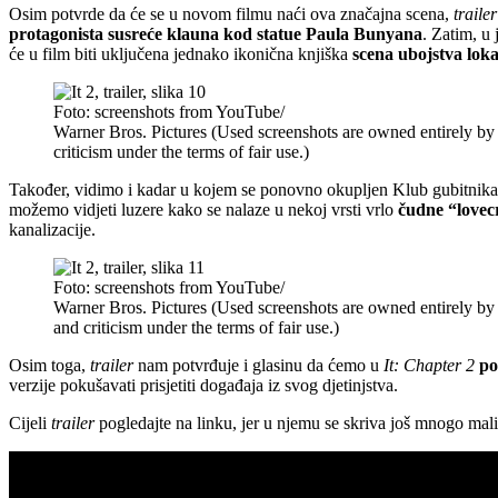
Osim potvrde da će se u novom filmu naći ova značajna scena,
trailer
protagonista susreće klauna kod statue Paula Bunyana
. Zatim, u
će u film biti uključena jednako ikonična knjiška
scena ubojstva lok
Foto: screenshots from YouTube/
Warner Bros. Pictures (Used screenshots are owned entirely by
criticism under the terms of fair use.)
Također, vidimo i kadar u kojem se ponovno okupljen Klub gubitnika
možemo vidjeti luzere kako se nalaze u nekoj vrsti vrlo
čudne “lovec
kanalizacije.
Foto: screenshots from YouTube/
Warner Bros. Pictures (Used screenshots are owned entirely by
and criticism under the terms of fair use.)
Osim toga,
trailer
nam potvrđuje i glasinu da ćemo u
It: Chapter 2
po
verzije pokušavati prisjetiti događaja iz svog djetinjstva.
Cijeli
trailer
pogledajte na linku, jer u njemu se skriva još mnogo malih