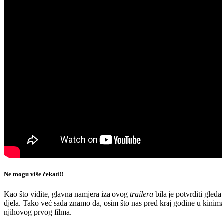
Ne mogu više čekati!!
Kao što vidite, glavna namjera iza ovog
trailera
bila je potvrditi gleda
djela. Tako već sada znamo da, osim što nas pred kraj godine u kinima
njihovog prvog filma.