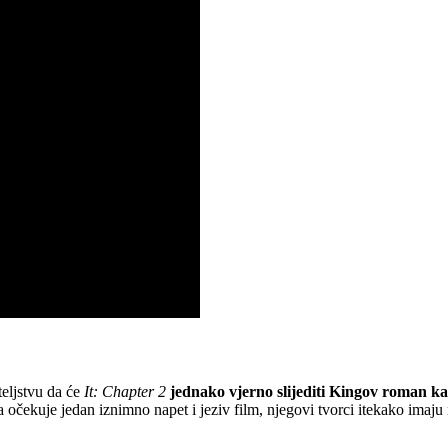
teljstvu da će
It: Chapter 2
jednako vjerno slijediti Kingov roman kao
 očekuje jedan iznimno napet i jeziv film, njegovi tvorci itekako imaj