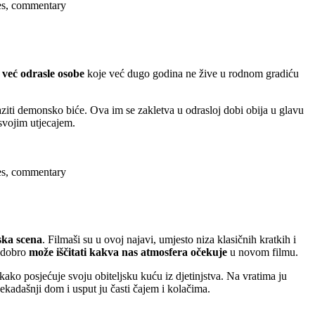
ses, commentary
 već odrasle osobe
koje već dugo godina ne žive u rodnom gradiću
raziti demonsko biće. Ova im se zakletva u odrasloj dobi obija u glavu
 svojim utjecajem.
ses, commentary
ska scena
. Filmaši su u ovoj najavi, umjesto niza klasičnih kratkih i
o dobro
može iščitati kakva nas atmosfera očekuje
u novom filmu.
ako posjećuje svoju obiteljsku kuću iz djetinjstva. Na vratima ju
nekadašnji dom i usput ju časti čajem i kolačima.