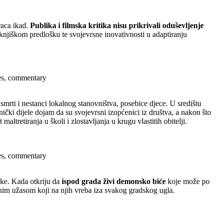
raca ikad.
Publika i filmska kritika nisu prikrivali oduševljenje
 knjiškom predlošku te svojevrsne inovativnosti u adaptiranju
ses, commentary
rti i nestanci lokalnog stanovništva, posebice djece. U središtu
ički dijele dojam da su svojevrsni izopćenici iz društva, a nakon što
tretiranja u školi i zlostavljanja u krugu vlastitih obitelji.
ses, commentary
nke. Kada otkriju da
ispod grada živi demonsko biće
koje može po
vnim užasom koji na njih vreba iza svakog gradskog ugla.