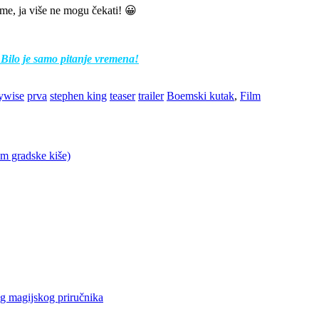
 me, ja više ne mogu čekati! 😀
Bilo je samo pitanje vremena!
ywise
prva
stephen king
teaser
trailer
Boemski kutak
,
Film
om gradske kiše)