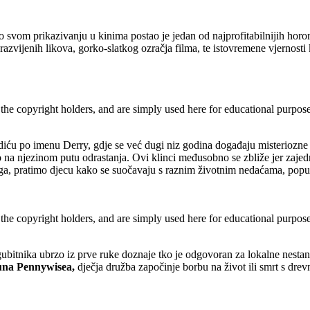
o svom prikazivanju u kinima postao je jedan od najprofitabilnijih horo
razvijenih likova, gorko-slatkog ozračja filma, te istovremene vjernosti
 the copyright holders, and are simply used here for educational purpo
ću po imenu Derry, gdje se već dugi niz godina događaju misteriozne sm
o na njezinom putu odrastanja. Ovi klinci međusobno se zbliže jer zajedn
ga, pratimo djecu kako se suočavaju s raznim životnim nedaćama, poput mal
 the copyright holders, and are simply used here for educational purpo
gubitnika ubrzo iz prve ruke doznaje tko je odgovoran za lokalne nesta
auna Pennywisea,
dječja družba započinje borbu na život ili smrt s dre