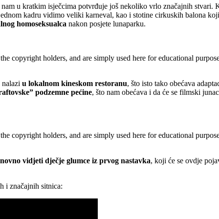
nam u kratkim isječcima potvrđuje još nekoliko vrlo značajnih stvari. K
 jednom kadru vidimo veliki karneval, kao i stotine cirkuskih balona koji
alnog homoseksualca
nakon posjete lunaparku.
 the copyright holders, and are simply used here for educational purpo
 nalazi
u lokalnom kineskom restoranu
, što isto tako obećava adapta
raftovske” podzemne pećine
, što nam obećava i da će se filmski ju
 the copyright holders, and are simply used here for educational purpo
novno vidjeti dječje glumce iz prvog nastavka
, koji će se ovdje poj
 i značajnih sitnica: