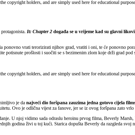
 the copyright holders, and are simply used here for educational purpo
h protagonista.
It: Chapter 2
događa se u vrijeme kad su glavni likovi
 ponovno vrati terorizirati njihov grad, vratiti i oni, te će ponovno po
lastite potisnute prošlosti i suočiti se s bezimenim zlom koje drži grad pod
 the copyright holders, and are simply used here for educational purpo
nimljivo je da
najveći dio foršpana zauzima jedna gotovo cijela film
itetu. Ovo je odlična vijest za fanove, jer se iz ovog foršpana zato vrl
anje. U njoj vidimo sada odraslu heroinu prvog filma, Beverly Marsh, k
jednjih godina živi u toj kući. Starica dopušta Beverly da razgleda svoj 