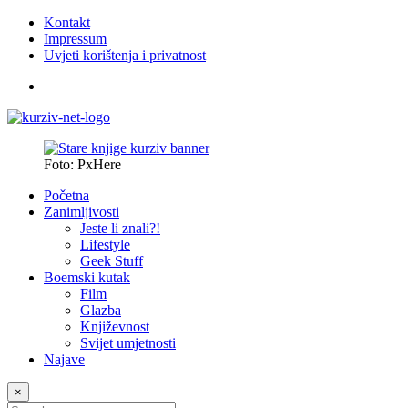
Kontakt
Impressum
Uvjeti korištenja i privatnost
Foto: PxHere
Početna
Zanimljivosti
Jeste li znali?!
Lifestyle
Geek Stuff
Boemski kutak
Film
Glazba
Književnost
Svijet umjetnosti
Najave
×