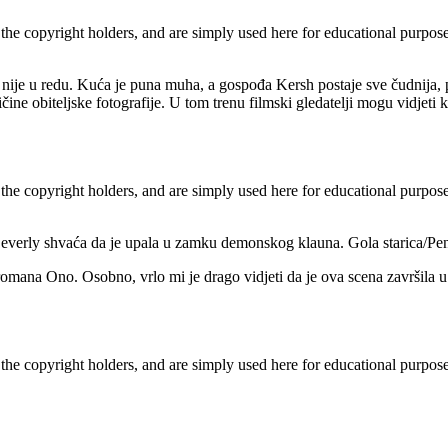
 the copyright holders, and are simply used here for educational purpo
 nije u redu. Kuća je puna muha, a gospođa Kersh postaje sve čudnija, 
čine obiteljske fotografije. U tom trenu filmski gledatelji mogu vidjeti
 the copyright holders, and are simply used here for educational purpo
Beverly shvaća da je upala u zamku demonskog klauna. Gola starica/Penny
romana Ono. Osobno, vrlo mi je drago vidjeti da je ova scena završila u
 the copyright holders, and are simply used here for educational purpo