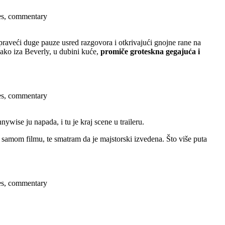
ses, commentary
praveći duge pauze usred razgovora i otkrivajući gnojne rane na
 kako iza Beverly, u dubini kuće,
promiče groteskna gegajuća i
ses, commentary
wise ju napada, i tu je kraj scene u traileru.
 samom filmu, te smatram da je majstorski izvedena. Što više puta
ses, commentary