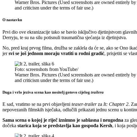
Warner Bros. Pictures (Used screenshots are owned entirely by
and criticism under the terms of fair use.)
O nastavku
Prvi dio ove ekranizacije tako se bavio isključivo djetinjstvom glavni
Derryju, te su na silu potisnuli traumatična sjećanja iz djetinjstva.
No, pred kraj prvog filma, družba se zaklela da će se, ako se Ono ikada
jer
svi se još jednom moraju vratiti u rodni gradić
, prisjetiti se v
Foto: screenshots from YouTube/
Warner Bros. Pictures (Used screenshots are owned entirely by
and criticism under the terms of fair use.)
Duga i vrlo jeziva scena kao nositelj gotovo cijelog
trailera
E sad, vratimo se na prvi objavljeni
teaser-trailer
za
It: Chapter 2
. Za
nepovezanih filmskih isječaka, odlučili prikazati jednu scenu u kontinu
Sama scena o kojoj je riječ iznimno je sablasna i neugodna
za gled
dočeka
starica koja se predstavlja kao gospođa Kersh
, i koja posl