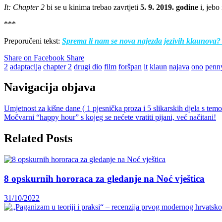
It: Chapter 2
bi se u kinima trebao zavrtjeti
5. 9. 2019. godine
i, jebo
***
Preporučeni tekst:
Sprema li nam se nova najezda jezivih klaunova? 
Share on Facebook
Share
2
adaptacija
chapter 2
drugi dio
film
foršpan
it
klaun
najava
ono
penn
Navigacija objava
Umjetnost za kišne dane ( 1 pjesnička proza i 5 slikarskih djela s tem
Močvarni “happy hour” s kojeg se nećete vratiti pijani, već načitani!
Related Posts
8 opskurnih hororaca za gledanje na Noć vještica
31/10/2022