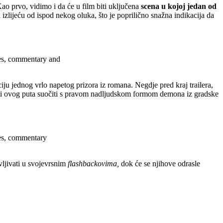
ao prvo, vidimo i da će u film biti uključena
scena u kojoj jedan od
 izlijeću od ispod nekog oluka, što je poprilično snažna indikacija da
ses, commentary and
ciju jednog vrlo napetog prizora iz romana. Negdje pred kraj trailera,
naci ovog puta suočiti s pravom nadljudskom formom demona iz gradske
ses, commentary
avljivati u svojevrsnim
flashbackovima,
dok će se njihove odrasle