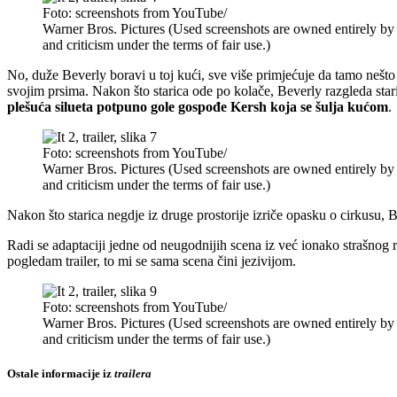
Foto: screenshots from YouTube/
Warner Bros. Pictures (Used screenshots are owned entirely by
and criticism under the terms of fair use.)
No, duže Beverly boravi u toj kući, sve više primjećuje da tamo nešto
svojim prsima. Nakon što starica ode po kolače, Beverly razgleda stari
plešuća silueta potpuno gole gospođe Kersh
koja se šulja kućom
.
Foto: screenshots from YouTube/
Warner Bros. Pictures (Used screenshots are owned entirely by
and criticism under the terms of fair use.)
Nakon što starica negdje iz druge prostorije izriče opasku o cirkusu, 
Radi se adaptaciji jedne od neugodnijih scena iz već ionako strašnog 
pogledam trailer, to mi se sama scena čini jezivijom.
Foto: screenshots from YouTube/
Warner Bros. Pictures (Used screenshots are owned entirely by
and criticism under the terms of fair use.)
Ostale informacije iz
trailera