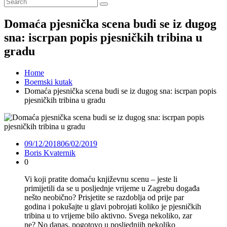
Domaća pjesnička scena budi se iz dugog
sna: iscrpan popis pjesničkih tribina u
gradu
Home
Boemski kutak
Domaća pjesnička scena budi se iz dugog sna: iscrpan popis
pjesničkih tribina u gradu
09/12/2018
06/02/2019
Boris Kvaternik
0
Vi koji pratite domaću književnu scenu – jeste li
primijetili da se u posljednje vrijeme u Zagrebu događa
nešto neobično? Prisjetite se razdoblja od prije par
godina i pokušajte u glavi pobrojati koliko je pjesničkih
tribina u to vrijeme bilo aktivno. Svega nekoliko, zar
ne? No danas, pogotovo u posljednjih nekoliko