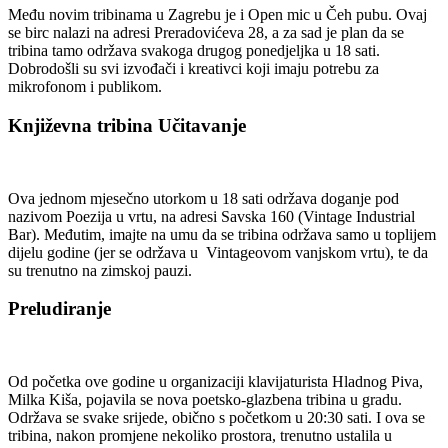
Među novim tribinama u Zagrebu je i Open mic u Čeh pubu. Ovaj
se birc nalazi na adresi Preradovićeva 28, a za sad je plan da se
tribina tamo održava svakoga drugog ponedjeljka u 18 sati.
Dobrodošli su svi izvođači i kreativci koji imaju potrebu za
mikrofonom i publikom.
Književna tribina Učitavanje
Ova jednom mjesečno utorkom u 18 sati održava doganje pod
nazivom Poezija u vrtu, na adresi Savska 160 (Vintage Industrial
Bar). Međutim, imajte na umu da se tribina održava samo u toplijem
dijelu godine (jer se održava u Vintageovom vanjskom vrtu), te da
su trenutno na zimskoj pauzi.
Preludiranje
Od početka ove godine u organizaciji klavijaturista Hladnog Piva,
Milka Kiša, pojavila se nova poetsko-glazbena tribina u gradu.
Održava se svake srijede, obično s početkom u 20:30 sati. I ova se
tribina, nakon promjene nekoliko prostora, trenutno ustalila u