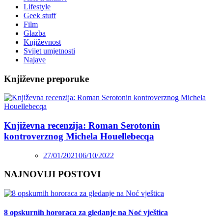
Lifestyle
Geek stuff
Film
Glazba
Književnost
Svijet umjetnosti
Najave
Književne preporuke
Književna recenzija: Roman Serotonin
kontroverznog Michela Houellebecqa
27/01/2021
06/10/2022
NAJNOVIJI POSTOVI
8 opskurnih hororaca za gledanje na Noć vještica