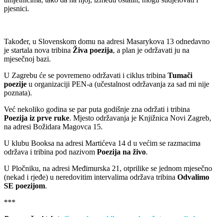
pjesnici.
Također, u Slovenskom domu na adresi Masarykova 13 odnedavno
je startala nova tribina
Živa poezija
, a plan je održavati ju na
mjesečnoj bazi.
U Zagrebu će se povremeno održavati i ciklus tribina
Tumači
poezije
u organizaciji PEN-a (učestalnost održavanja za sad mi nije
poznata).
Već nekoliko godina se par puta godišnje zna održati i tribina
Poezija iz prve ruke
. Mjesto održavanja je Knjižnica Novi Zagreb,
na adresi Božidara Magovca 15.
U klubu Booksa na adresi Martićeva 14 d u većim se razmacima
održava i tribina pod nazivom
Poezija na živo
.
U Pločniku, na adresi Međimurska 21, otprilike se jednom mjesečno
(nekad i rjeđe) u neredovitim intervalima održava tribina
Odvalimo
SE poezijom
.
***