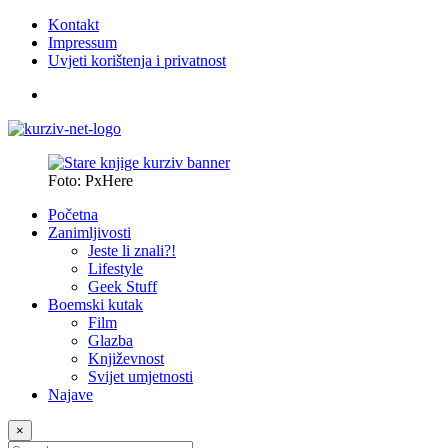
Kontakt
Impressum
Uvjeti korištenja i privatnost
Foto: PxHere
Početna
Zanimljivosti
Jeste li znali?!
Lifestyle
Geek Stuff
Boemski kutak
Film
Glazba
Književnost
Svijet umjetnosti
Najave
×