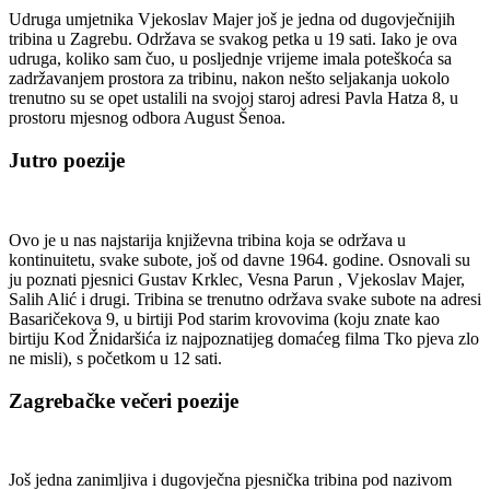
Udruga umjetnika Vjekoslav Majer još je jedna od dugovječnijih
tribina u Zagrebu. Održava se svakog petka u 19 sati. Iako je ova
udruga, koliko sam čuo, u posljednje vrijeme imala poteškoća sa
zadržavanjem prostora za tribinu, nakon nešto seljakanja uokolo
trenutno su se opet ustalili na svojoj staroj adresi Pavla Hatza 8, u
prostoru mjesnog odbora August Šenoa.
Jutro poezije
Ovo je u nas najstarija književna tribina koja se održava u
kontinuitetu, svake subote, još od davne 1964. godine. Osnovali su
ju poznati pjesnici Gustav Krklec, Vesna Parun , Vjekoslav Majer,
Salih Alić i drugi. Tribina se trenutno održava svake subote na adresi
Basaričekova 9, u birtiji Pod starim krovovima (koju znate kao
birtiju Kod Žnidaršića iz najpoznatijeg domaćeg filma Tko pjeva zlo
ne misli), s početkom u 12 sati.
Zagrebačke večeri poezije
Još jedna zanimljiva i dugovječna pjesnička tribina pod nazivom