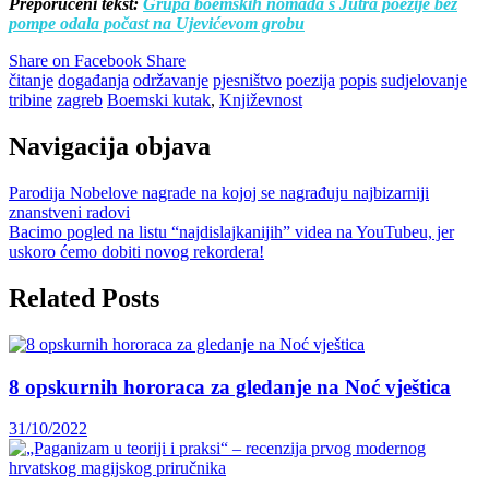
Preporučeni tekst:
Grupa boemskih nomada s Jutra poezije bez
pompe odala počast na Ujevićevom grobu
Share on Facebook
Share
čitanje
događanja
održavanje
pjesništvo
poezija
popis
sudjelovanje
tribine
zagreb
Boemski kutak
,
Književnost
Navigacija objava
Parodija Nobelove nagrade na kojoj se nagrađuju najbizarniji
znanstveni radovi
Bacimo pogled na listu “najdislajkanijih” videa na YouTubeu, jer
uskoro ćemo dobiti novog rekordera!
Related Posts
8 opskurnih hororaca za gledanje na Noć vještica
31/10/2022