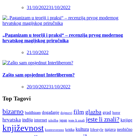
31/10/2022
31/10/2022
„Paganizam u teoriji i praksi“ – recenzija prvog modernog
hrvatskog magijskog priručnika
21/10/2022
Zašto sam opsjednut Interliberom?
20/10/2022
31/10/2022
Top Tagovi
bizarno
film
glazba
grad
događanje
buddhizam
horor
dojmovi
jeste li znali?
hrvatska
indija
knjige
internet
japan
jeste li znali
izložba
književnost
kultura
najava
lifestyle
neobično
kritika
kontroverzno