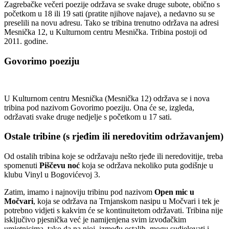
Zagrebačke večeri poezije održava se svake druge subote, obično s
početkom u 18 ili 19 sati (pratite njihove najave), a nedavno su se
preselili na novu adresu. Tako se tribina trenutno održava na adresi
Mesnička 12, u Kulturnom centru Mesnička. Tribina postoji od
2011. godine.
Govorimo poeziju
U Kulturnom centru Mesnička (Mesnička 12) održava se i nova
tribina pod nazivom Govorimo poeziju. Ona će se, izgleda,
održavati svake druge nedjelje s početkom u 17 sati.
Ostale tribine (s rjeđim ili neredovitim održavanjem)
Od ostalih tribina koje se održavaju nešto rjeđe ili neredovitije, treba
spomenuti
Piščevu noć
koja se održava nekoliko puta godišnje u
klubu Vinyl u Bogovićevoj 3.
Zatim, imamo i najnoviju tribinu pod nazivom
Open mic u
Močvari
, koja se održava na Trnjanskom nasipu u Močvari i tek je
potrebno vidjeti s kakvim će se kontinuitetom održavati. Tribina nije
isključivo pjesnička već je namijenjena svim izvođačkim
umjetnicima, tako da na njoj, između ostalih, mogu sudjelovati i