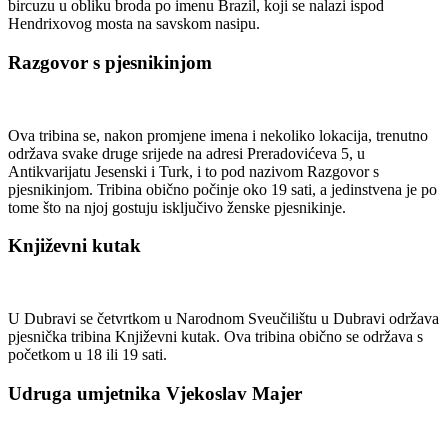
bircuzu u obliku broda po imenu Brazil, koji se nalazi ispod
Hendrixovog mosta na savskom nasipu.
Razgovor s pjesnikinjom
Ova tribina se, nakon promjene imena i nekoliko lokacija, trenutno
održava svake druge srijede na adresi Preradovićeva 5, u
Antikvarijatu Jesenski i Turk, i to pod nazivom Razgovor s
pjesnikinjom. Tribina obično počinje oko 19 sati, a jedinstvena je po
tome što na njoj gostuju isključivo ženske pjesnikinje.
Književni kutak
U Dubravi se četvrtkom u Narodnom Sveučilištu u Dubravi održava
pjesnička tribina Književni kutak. Ova tribina obično se održava s
početkom u 18 ili 19 sati.
Udruga umjetnika Vjekoslav Majer