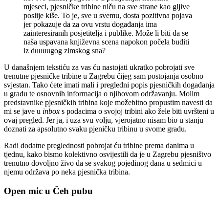
mjeseci, pjesničke tribine niču na sve strane kao gljive
poslije kiše. To je, sve u svemu, dosta pozitivna pojava
jer pokazuje da za ovu vrstu događanja ima
zainteresiranih posjetitelja i publike. Može li biti da se
naša uspavana književna scena napokon počela buditi
iz duuuugog zimskog sna?
U današnjem tekstiću za vas ću nastojati ukratko pobrojati sve
trenutne pjesničke tribine u Zagrebu čijeg sam postojanja osobno
svjestan. Tako ćete imati mali i pregledni popis pjesničkih događanja
u gradu te osnovnih informacija o njihovom održavanju. Molim
predstavnike pjesničkih tribina koje možebitno propustim navesti da
mi se jave u
inbox
s podacima o svojoj tribini ako žele biti uvršteni u
ovaj pregled. Jer ja, i uza svu volju, vjerojatno nisam bio u stanju
doznati za apsolutno svaku pjeničku tribinu u svome gradu.
Radi dodatne preglednosti pobrojat ću tribine prema danima u
tjednu, kako bismo kolektivno osvijestili da je u Zagrebu pjesništvo
trenutno dovoljno živo da se svakog pojedinog dana u sedmici u
njemu održava po neka pjesnička tribina.
Open mic u Čeh pubu