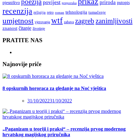
prikaz
poezija
povijest
priroda
putopis
pjesništvo
preporuka
recenzija
tehnologija
religija
tumačenje
retro
roman
wtf
umjetnost
zagreb
zanimljivosti
vjerovanja
zabava
čitanje
znanost
životinje
PRATITE NAS
Najnovije priče
8 opskurnih hororaca za gledanje na Noć vještica
31/10/2022
31/10/2022
„Paganizam u teoriji i praksi“ – recenzija prvog modernog
hrvatskog magijskog priručnika