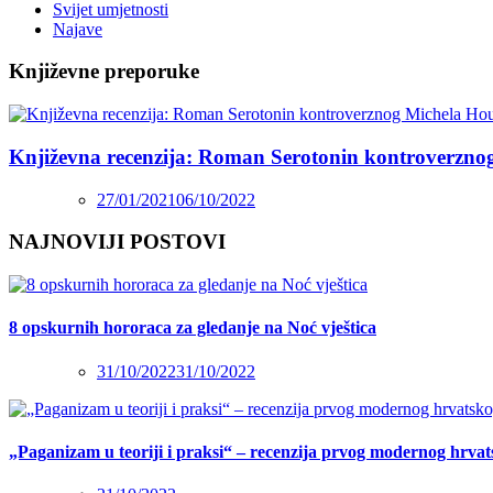
Svijet umjetnosti
Najave
Književne preporuke
Književna recenzija: Roman Serotonin kontroverzno
27/01/2021
06/10/2022
NAJNOVIJI POSTOVI
8 opskurnih hororaca za gledanje na Noć vještica
31/10/2022
31/10/2022
„Paganizam u teoriji i praksi“ – recenzija prvog modernog hrva