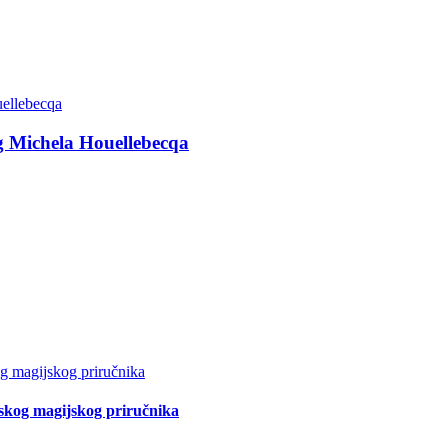
g Michela Houellebecqa
tskog magijskog priručnika