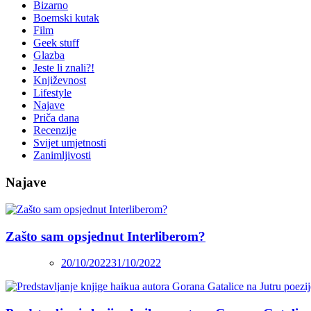
Bizarno
Boemski kutak
Film
Geek stuff
Glazba
Jeste li znali?!
Književnost
Lifestyle
Najave
Priča dana
Recenzije
Svijet umjetnosti
Zanimljivosti
Najave
Zašto sam opsjednut Interliberom?
20/10/2022
31/10/2022