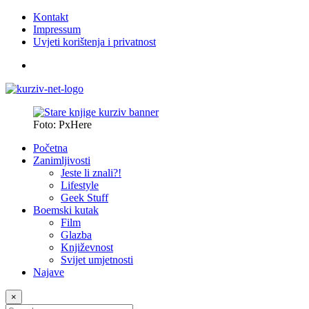
Kontakt
Impressum
Uvjeti korištenja i privatnost
Foto: PxHere
Početna
Zanimljivosti
Jeste li znali?!
Lifestyle
Geek Stuff
Boemski kutak
Film
Glazba
Književnost
Svijet umjetnosti
Najave
×