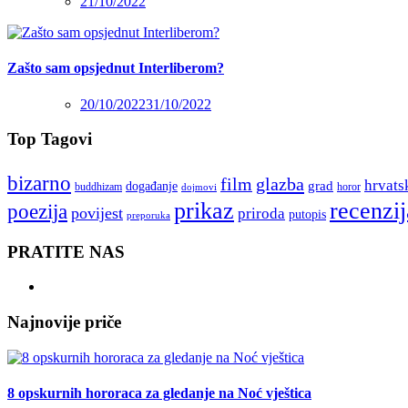
21/10/2022
Zašto sam opsjednut Interliberom?
20/10/2022
31/10/2022
Top Tagovi
bizarno
film
glazba
hrvats
grad
događanje
buddhizam
horor
dojmovi
recenzij
prikaz
poezija
povijest
priroda
putopis
preporuka
PRATITE NAS
Najnovije priče
8 opskurnih hororaca za gledanje na Noć vještica