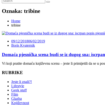
Oznaka:
tribine
Home
tribine
09/12/2018
06/02/2019
Boris Kvaternik
Domaća pjesnička scena budi se iz dugog sna: iscrpan
Vi koji pratite domaću književnu scenu – jeste li primijetili da se u 
RUBRIKE
Jeste li znali?!
Lifestyle
Geek stuff
Film
Glazba
Književnost