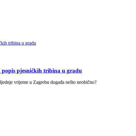
 popis pjesničkih tribina u gradu
posljednje vrijeme u Zagrebu događa nešto neobično?