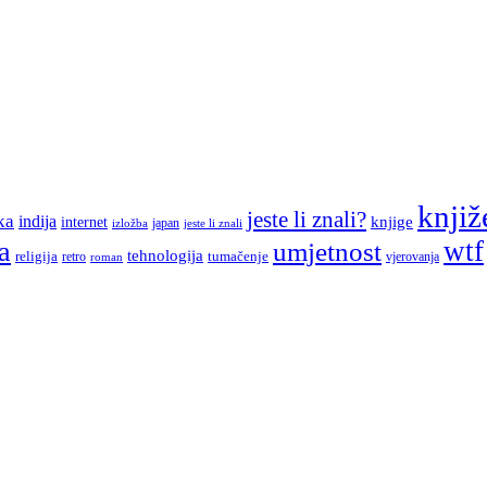
knjiž
jeste li znali?
ka
indija
knjige
internet
japan
jeste li znali
izložba
a
wtf
umjetnost
tehnologija
religija
tumačenje
retro
vjerovanja
roman