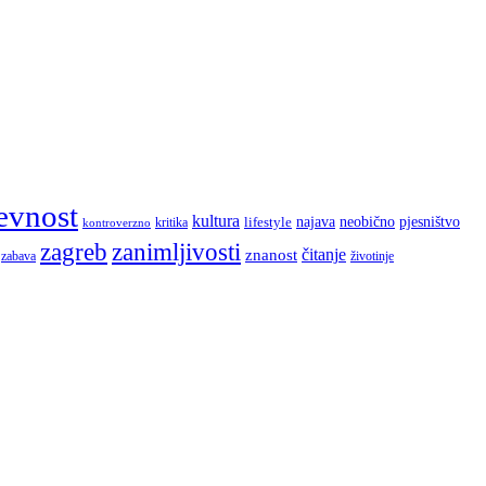
evnost
kultura
najava
lifestyle
neobično
pjesništvo
kritika
kontroverzno
zagreb
zanimljivosti
čitanje
znanost
zabava
životinje