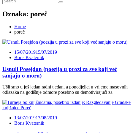
Oznaka:
poreč
Home
poreč
15/07/2019
15/07/2019
Boris Kvaternik
Usnuli Posejdon (poezija u prozi za sve koji već
sanjaju o moru)
Ušli smo u još jedan radni tjedan, a ponedjeljci u vrijeme masovnih
odlazaka na godišnje odmore posebno su demotivirajući za
13/07/2019
13/08/2019
Boris Kvaternik