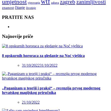
wtf
umjetnost
zagreb
zanimljivosti
vjerovanja
zabava
čitanje
znanost
životinje
PRATITE NAS
Najnovije priče
8 opskurnih hororaca za gledanje na Noć vještica
31/10/2022
31/10/2022
„Paganizam u teoriji i praksi“ – recenzija prvog modernog
hrvatskog magijskog priručnika
21/10/2022