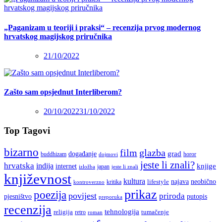
„Paganizam u teoriji i praksi“ – recenzija prvog modernog
hrvatskog magijskog priručnika
21/10/2022
Zašto sam opsjednut Interliberom?
20/10/2022
31/10/2022
Top Tagovi
bizarno
film
glazba
grad
događanje
buddhizam
horor
dojmovi
jeste li znali?
hrvatska
indija
knjige
internet
japan
jeste li znali
izložba
književnost
kultura
najava
lifestyle
neobično
kritika
kontroverzno
prikaz
poezija
povijest
priroda
putopis
pjesništvo
preporuka
recenzija
tehnologija
religija
tumačenje
retro
roman