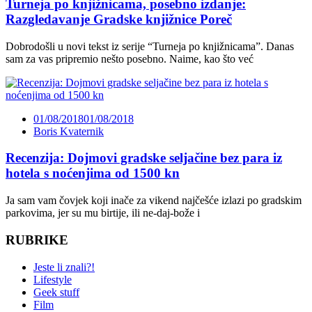
Turneja po knjižnicama, posebno izdanje:
Razgledavanje Gradske knjižnice Poreč
Dobrodošli u novi tekst iz serije “Turneja po knjižnicama”. Danas
sam za vas pripremio nešto posebno. Naime, kao što već
01/08/2018
01/08/2018
Boris Kvaternik
Recenzija: Dojmovi gradske seljačine bez para iz
hotela s noćenjima od 1500 kn
Ja sam vam čovjek koji inače za vikend najčešće izlazi po gradskim
parkovima, jer su mu birtije, ili ne-daj-bože i
RUBRIKE
Jeste li znali?!
Lifestyle
Geek stuff
Film