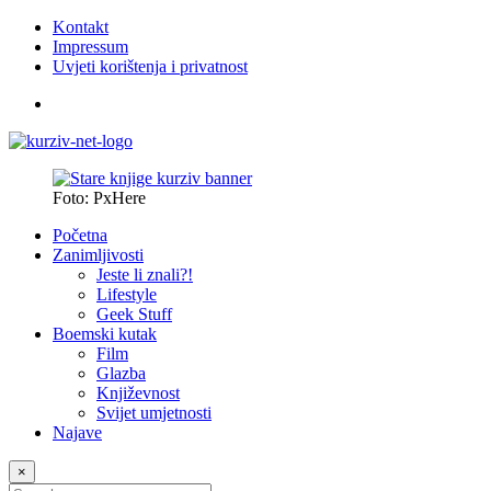
Kontakt
Impressum
Uvjeti korištenja i privatnost
Foto: PxHere
Početna
Zanimljivosti
Jeste li znali?!
Lifestyle
Geek Stuff
Boemski kutak
Film
Glazba
Književnost
Svijet umjetnosti
Najave
×