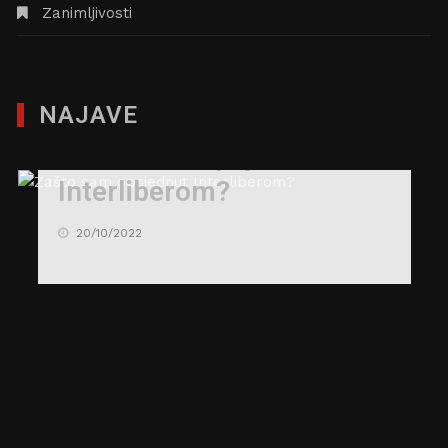
Zanimljivosti
NAJAVE
Zašto sam opsjednut
Interliberom?
20/10/2022