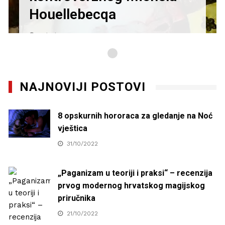
Houellebecqa
27/01/2021
NAJNOVIJI POSTOVI
8 opskurnih hororaca za gledanje na Noć
vještica
31/10/2022
„Paganizam u teoriji i praksi“ – recenzija
prvog modernog hrvatskog magijskog
priručnika
21/10/2022