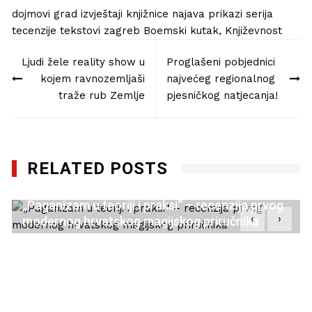
dojmovi
grad
izvještaji
knjižnice
najava
prikazi
serija
tecenzije
tekstovi
zagreb
Boemski kutak
,
Književnost
Navigacija
Ljudi žele reality show u
Proglašeni pobjednici
objava
kojem ravnozemljaši
najvećeg regionalnog
traže rub Zemlje
pjesničkog natjecanja!
RELATED POSTS
„Paganizam u teoriji i praksi“ – recenzija prvog
‹
›
modernog hrvatskog magijskog priručnika
21/10/2022