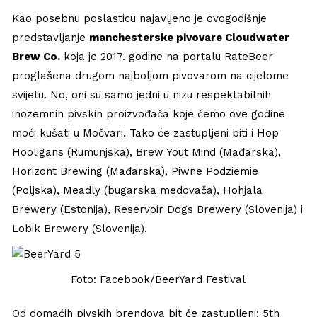
Kao posebnu poslasticu najavljeno je ovogodišnje
predstavljanje
manchesterske pivovare Cloudwater
Brew Co.
koja je 2017. godine na portalu RateBeer
proglašena drugom najboljom pivovarom na cijelome
svijetu. No, oni su samo jedni u nizu respektabilnih
inozemnih pivskih proizvođača koje ćemo ove godine
moći kušati u Močvari. Tako će zastupljeni biti i Hop
Hooligans (Rumunjska), Brew Yout Mind (Mađarska),
Horizont Brewing (Mađarska), Piwne Podziemie
(Poljska), Meadly (bugarska medovača), Hohjala
Brewery (Estonija), Reservoir Dogs Brewery (Slovenija) i
Lobik Brewery (Slovenija).
Foto: Facebook/BeerYard Festival
Od domaćih pivskih brendova bit će zastupljeni: 5th