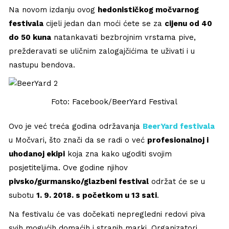
Na novom izdanju ovog
hedonističkog močvarnog
festivala
cijeli jedan dan moći ćete se za
cijenu od 40
do 50 kuna
natankavati bezbrojnim vrstama pive,
prežderavati se uličnim zalogajčićima te uživati i u
nastupu bendova.
Foto: Facebook/BeerYard Festival
Ovo je već treća godina održavanja
BeerYard festivala
u Močvari, što znači da se radi o već
profesionalnoj i
uhodanoj ekipi
koja zna kako ugoditi svojim
posjetiteljima. Ove godine njihov
pivsko/gurmansko/glazbeni festival
održat će se u
subotu
1. 9. 2018. s početkom u 13 sati
.
Na festivalu će vas dočekati nepregledni redovi piva
svih mogućih domaćih i stranih marki. Organizatori