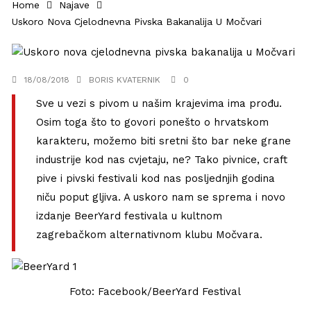
Home
Najave
Uskoro Nova Cjelodnevna Pivska Bakanalija U Močvari
18/08/2018
BORIS KVATERNIK
0
Sve u vezi s pivom u našim krajevima ima prođu.
Osim toga što to govori ponešto o hrvatskom
karakteru, možemo biti sretni što bar neke grane
industrije kod nas cvjetaju, ne? Tako pivnice, craft
pive i pivski festivali kod nas posljednjih godina
niču poput gljiva. A uskoro nam se sprema i novo
izdanje BeerYard festivala u kultnom
zagrebačkom alternativnom klubu Močvara.
Foto: Facebook/BeerYard Festival