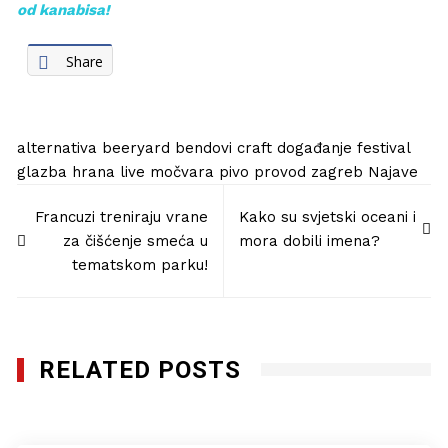
od kanabisa!
Share
alternativa
beeryard
bendovi
craft
događanje
festival
glazba
hrana
live
močvara
pivo
provod
zagreb
Najave
Navigacija
Francuzi treniraju vrane
Kako su svjetski oceani i
objava
za čišćenje smeća u
mora dobili imena?
tematskom parku!
RELATED POSTS