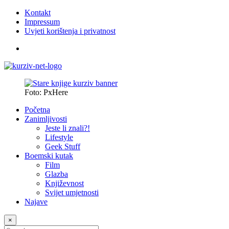
Kontakt
Impressum
Uvjeti korištenja i privatnost
Foto: PxHere
Početna
Zanimljivosti
Jeste li znali?!
Lifestyle
Geek Stuff
Boemski kutak
Film
Glazba
Književnost
Svijet umjetnosti
Najave
×