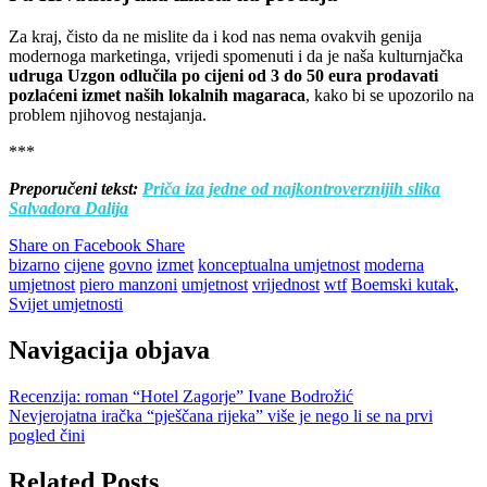
Za kraj, čisto da ne mislite da i kod nas nema ovakvih genija
modernoga marketinga, vrijedi spomenuti i da je naša kulturnjačka
udruga Uzgon odlučila po cijeni od 3 do 50 eura prodavati
pozlaćeni izmet naših lokalnih magaraca
, kako bi se upozorilo na
problem njihovog nestajanja.
***
Preporučeni tekst:
Priča iza jedne od najkontroverznijih slika
Salvadora Dalija
Share on Facebook
Share
bizarno
cijene
govno
izmet
konceptualna umjetnost
moderna
umjetnost
piero manzoni
umjetnost
vrijednost
wtf
Boemski kutak
,
Svijet umjetnosti
Navigacija objava
Recenzija: roman “Hotel Zagorje” Ivane Bodrožić
Nevjerojatna iračka “pješčana rijeka” više je nego li se na prvi
pogled čini
Related Posts