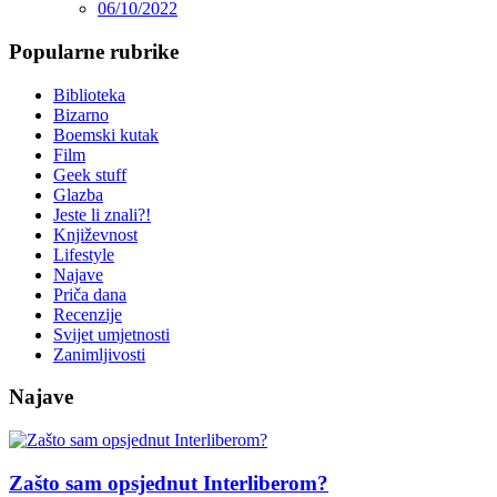
06/10/2022
Popularne rubrike
Biblioteka
Bizarno
Boemski kutak
Film
Geek stuff
Glazba
Jeste li znali?!
Književnost
Lifestyle
Najave
Priča dana
Recenzije
Svijet umjetnosti
Zanimljivosti
Najave
Zašto sam opsjednut Interliberom?