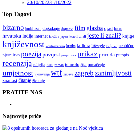
20/10/2022
31/10/2022
Top Tagovi
bizarno
film
glazba
grad
događanje
buddhizam
horor
dojmovi
jeste li znali?
hrvatska
indija
knjige
internet
japan
jeste li znali
izložba
književnost
kultura
najava
lifestyle
neobično
kritika
kontroverzno
prikaz
poezija
povijest
priroda
putopis
pjesništvo
preporuka
recenzija
tehnologija
religija
tumačenje
retro
roman
wtf
umjetnost
zagreb
zanimljivosti
vjerovanja
zabava
čitanje
znanost
životinje
PRATITE NAS
Najnovije priče