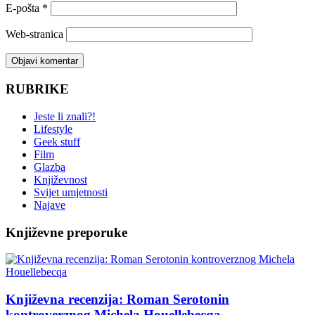
E-pošta
*
Web-stranica
RUBRIKE
Jeste li znali?!
Lifestyle
Geek stuff
Film
Glazba
Književnost
Svijet umjetnosti
Najave
Književne preporuke
Književna recenzija: Roman Serotonin
kontroverznog Michela Houellebecqa