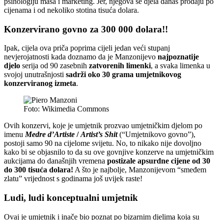
psihologiju masa i marketing. Jer, njegova se djela danas prodaju po
cijenama i od nekoliko stotina tisuća dolara.
Konzervirano govno za 300 000 dolara!!
Ipak, cijela ova priča poprima cijeli jedan veći stupanj
nevjerojatnosti kada doznamo da je Manzonijevo
najpoznatije
djelo
serija od 90 zasebnih
zatvorenih limenki
, a svaka limenka u
svojoj unutrašnjosti
sadrži oko 30 grama umjetnikovog
konzerviranog izmeta
.
Foto: Wikimedia Commons
Ovih konzervi, koje je umjetnik prozvao umjetničkim djelom po
imenu
Medre d’Artiste
/
Artist’s Shit
(“Umjetnikovo govno”),
postoji samo 90 na cijelome svijetu. No, to nikako nije dovoljno
kako bi se objasnilo to da su ove govnjive konzerve na umjetničkim
aukcijama do današnjih vremena
postizale apsurdne cijene od 30
do 300 tisuća dolara!
A što je najbolje, Manzonijevom “smeđem
zlatu” vrijednost s godinama još uvijek raste!
Ludi, ludi konceptualni umjetnik
Ovaj je umjetnik i inače bio poznat po bizarnim djelima koja su