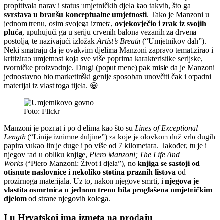
propitivala narav i status umjetničkih djela kao takvih, što ga
svrstava u branšu konceptualne umjetnosti
. Tako je Manzoni u
jednom trenu, osim svojega izmeta,
ovjekovječio i zrak iz svojih
pluća
, upuhujući ga u seriju crvenih balona vezanih za drvena
postolja, te nazivajući izložak
Artist’s Breath
(“Umjetnikov dah”).
Neki smatraju da je ovakvim djelima Manzoni zapravo tematizirao i
kritizirao umjetnost koja sve više poprima karakteristike serijske,
tvorničke proizvodnje. Drugi (poput mene) pak misle da je Manzoni
jednostavno bio marketinški genije sposoban unovčiti čak i otpadni
materijal iz vlastitoga tijela. 😀
Foto: Flickr
Manzoni je poznat i po djelima kao što su
Lines of Exceptional
Length
(“Linije iznimne duljine”) za koje je olovkom duž vrlo dugih
papira vukao linije duge i po više od 7 kilometara. Također, tu je i
njegov rad u obliku knjige,
Piero Manzoni; The Life And
Works
(“Piero Manzoni: Život i djela”), no
knjiga se sastoji od
otisnute naslovnice i nekoliko stotina praznih listova
od
prozirnoga materijala. Uz to, nakon njegove smrti, i
njegova je
vlastita osmrtnica u jednom trenu bila proglašena umjetničkim
djelom
od strane njegovih kolega.
I u Hrvatskoj ima izmeta na prodaju