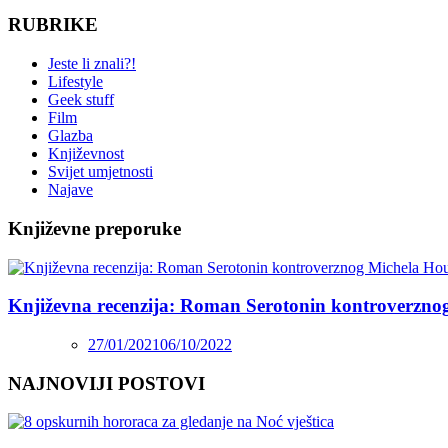
RUBRIKE
Jeste li znali?!
Lifestyle
Geek stuff
Film
Glazba
Književnost
Svijet umjetnosti
Najave
Književne preporuke
Književna recenzija: Roman Serotonin kontroverzno
27/01/2021
06/10/2022
NAJNOVIJI POSTOVI