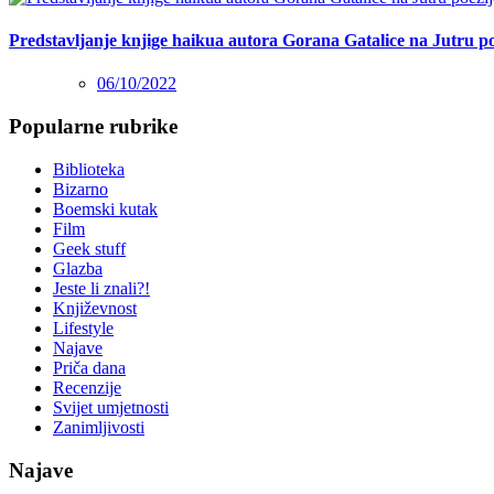
Predstavljanje knjige haikua autora Gorana Gatalice na Jutru po
06/10/2022
Popularne rubrike
Biblioteka
Bizarno
Boemski kutak
Film
Geek stuff
Glazba
Jeste li znali?!
Književnost
Lifestyle
Najave
Priča dana
Recenzije
Svijet umjetnosti
Zanimljivosti
Najave