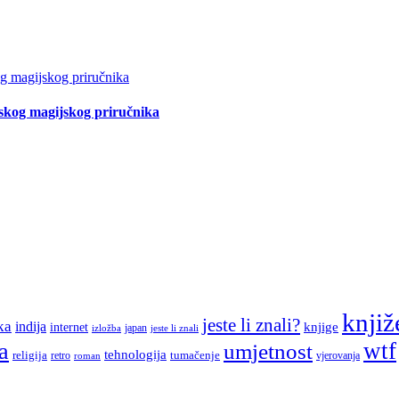
tskog magijskog priručnika
knjiž
jeste li znali?
ka
indija
knjige
internet
japan
jeste li znali
izložba
a
wtf
umjetnost
tehnologija
religija
tumačenje
retro
vjerovanja
roman