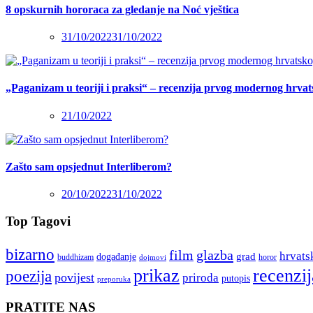
8 opskurnih hororaca za gledanje na Noć vještica
31/10/2022
31/10/2022
„Paganizam u teoriji i praksi“ – recenzija prvog modernog hrva
21/10/2022
Zašto sam opsjednut Interliberom?
20/10/2022
31/10/2022
Top Tagovi
bizarno
film
glazba
hrvats
grad
događanje
buddhizam
horor
dojmovi
recenzij
prikaz
poezija
povijest
priroda
putopis
preporuka
PRATITE NAS