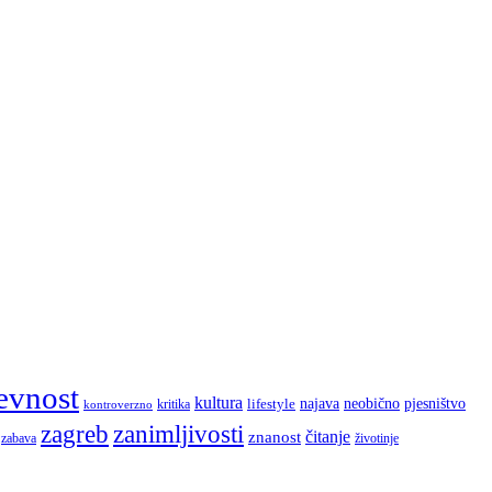
evnost
kultura
najava
lifestyle
neobično
pjesništvo
kritika
kontroverzno
zagreb
zanimljivosti
čitanje
znanost
zabava
životinje