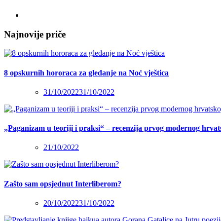
Najnovije priče
8 opskurnih hororaca za gledanje na Noć vještica
31/10/2022
31/10/2022
„Paganizam u teoriji i praksi“ – recenzija prvog modernog hrva
21/10/2022
Zašto sam opsjednut Interliberom?
20/10/2022
31/10/2022