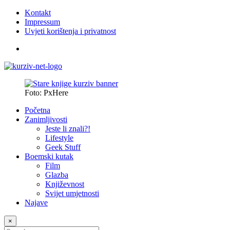
Kontakt
Impressum
Uvjeti korištenja i privatnost
Foto: PxHere
Početna
Zanimljivosti
Jeste li znali?!
Lifestyle
Geek Stuff
Boemski kutak
Film
Glazba
Književnost
Svijet umjetnosti
Najave
×