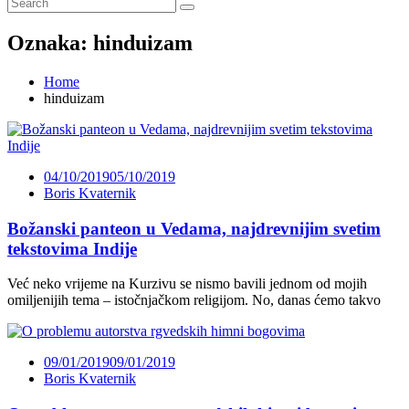
Oznaka:
hinduizam
Home
hinduizam
04/10/2019
05/10/2019
Boris Kvaternik
Božanski panteon u Vedama, najdrevnijim svetim
tekstovima Indije
Već neko vrijeme na Kurzivu se nismo bavili jednom od mojih
omiljenijih tema – istočnjačkom religijom. No, danas ćemo takvo
09/01/2019
09/01/2019
Boris Kvaternik