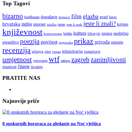
Top Tagovi
bizarno
film
glazba
grad
događanje
buddhizam
horor
dojmovi
jeste li znali?
hrvatska
indija
knjige
internet
japan
jeste li znali
izložba
književnost
kultura
najava
lifestyle
neobično
kritika
kontroverzno
prikaz
poezija
povijest
priroda
putopis
pjesništvo
preporuka
recenzija
tehnologija
religija
tumačenje
retro
roman
wtf
umjetnost
zagreb
zanimljivosti
vjerovanja
zabava
čitanje
znanost
životinje
PRATITE NAS
Najnovije priče
8 opskurnih hororaca za gledanje na Noć vještica