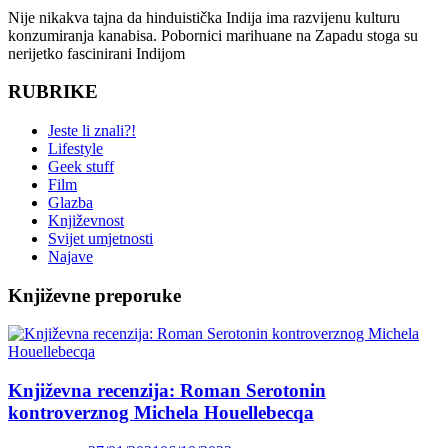
Nije nikakva tajna da hinduistička Indija ima razvijenu kulturu
konzumiranja kanabisa. Pobornici marihuane na Zapadu stoga su
nerijetko fascinirani Indijom
RUBRIKE
Jeste li znali?!
Lifestyle
Geek stuff
Film
Glazba
Književnost
Svijet umjetnosti
Najave
Književne preporuke
Književna recenzija: Roman Serotonin
kontroverznog Michela Houellebecqa