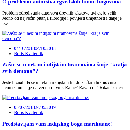
O problemu autorstva rgvedskih himni bogovima
Problem određivanja autorstva drevnih tekstova uvijek je velik.
Jedno od najvećih pitanja filologije i povijesti umjetnosti i dalje je
tzv.
04/10/2018
04/10/2018
Boris Kvaternik
Zašto se u nekim indijskim hramovima štuje “kralja
svih demona”?
Jeste li znali da se u nekim indijskim hinduističkim hramovima
neometano štuje najveći protivnik Rame? Ravana – “Rikač” s deset
05/07/2018
24/05/2019
Boris Kvaternik
Predstavljam vam indijskog boga marihuane!