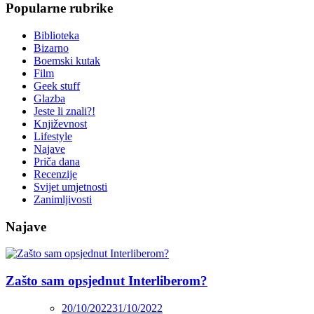
Popularne rubrike
Biblioteka
Bizarno
Boemski kutak
Film
Geek stuff
Glazba
Jeste li znali?!
Književnost
Lifestyle
Najave
Priča dana
Recenzije
Svijet umjetnosti
Zanimljivosti
Najave
Zašto sam opsjednut Interliberom?
20/10/2022
31/10/2022