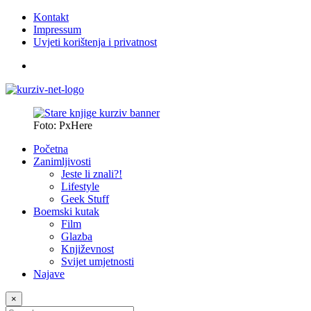
Kontakt
Impressum
Uvjeti korištenja i privatnost
Foto: PxHere
Početna
Zanimljivosti
Jeste li znali?!
Lifestyle
Geek Stuff
Boemski kutak
Film
Glazba
Književnost
Svijet umjetnosti
Najave
×