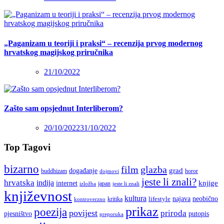
„Paganizam u teoriji i praksi“ – recenzija prvog modernog
hrvatskog magijskog priručnika
21/10/2022
Zašto sam opsjednut Interliberom?
20/10/2022
31/10/2022
Top Tagovi
bizarno
film
glazba
grad
događanje
buddhizam
horor
dojmovi
jeste li znali?
hrvatska
indija
knjige
internet
japan
jeste li znali
izložba
književnost
kultura
najava
lifestyle
neobično
kritika
kontroverzno
prikaz
poezija
povijest
priroda
putopis
pjesništvo
preporuka