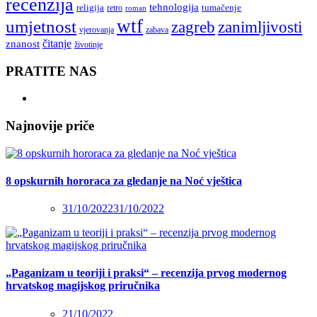
recenzija
tehnologija
religija
tumačenje
retro
roman
wtf
umjetnost
zagreb
zanimljivosti
vjerovanja
zabava
čitanje
znanost
životinje
PRATITE NAS
Najnovije priče
8 opskurnih hororaca za gledanje na Noć vještica
31/10/2022
31/10/2022
„Paganizam u teoriji i praksi“ – recenzija prvog modernog
hrvatskog magijskog priručnika
21/10/2022