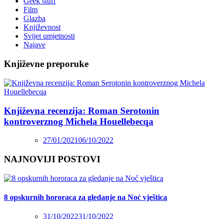
Geek stuff
Film
Glazba
Književnost
Svijet umjetnosti
Najave
Književne preporuke
Književna recenzija: Roman Serotonin
kontroverznog Michela Houellebecqa
27/01/2021
06/10/2022
NAJNOVIJI POSTOVI
8 opskurnih hororaca za gledanje na Noć vještica
31/10/2022
31/10/2022