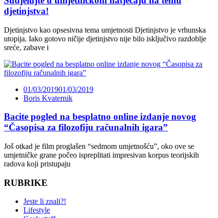
Sudjelujte u umjetničkom natječaju na temu
djetinjstva!
Djetinjstvo kao opsesivna tema umjetnosti Djetinjstvo je vrhunska
utopija. Iako gotovo ničije djetinjstvo nije bilo isključivo razdoblje
sreće, zabave i
01/03/2019
01/03/2019
Boris Kvaternik
Bacite pogled na besplatno online izdanje novog
“Časopisa za filozofiju računalnih igara”
Još otkad je film proglašen “sedmom umjetnošću”, oko ove se
umjetničke grane počeo ispreplitati impresivan korpus teorijskih
radova koji pristupaju
RUBRIKE
Jeste li znali?!
Lifestyle