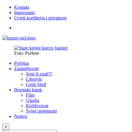
Kontakt
Impressum
Uvjeti korištenja i privatnost
Foto: PxHere
Početna
Zanimljivosti
Jeste li znali?!
Lifestyle
Geek Stuff
Boemski kutak
Film
Glazba
Književnost
Svijet umjetnosti
Najave
×