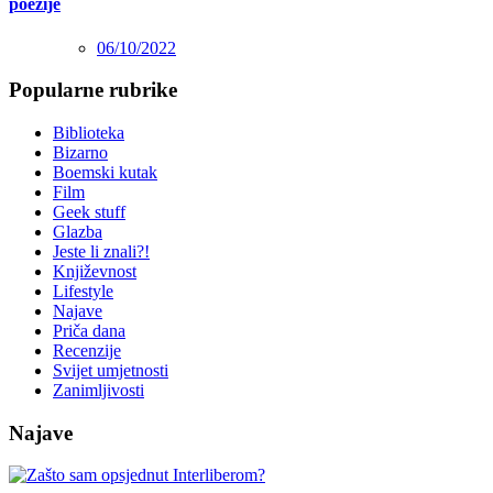
poezije
06/10/2022
Popularne rubrike
Biblioteka
Bizarno
Boemski kutak
Film
Geek stuff
Glazba
Jeste li znali?!
Književnost
Lifestyle
Najave
Priča dana
Recenzije
Svijet umjetnosti
Zanimljivosti
Najave