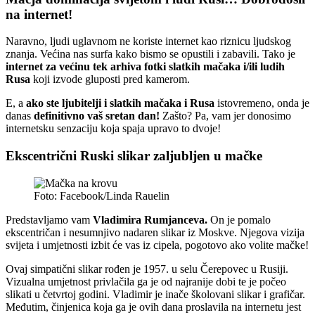
na internet!
Naravno, ljudi uglavnom ne koriste internet kao riznicu ljudskog
znanja. Većina nas surfa kako bismo se opustili i zabavili. Tako je
internet za većinu tek arhiva fotki slatkih mačaka i/ili ludih
Rusa
koji izvode gluposti pred kamerom.
E, a
ako ste ljubitelji i slatkih mačaka i Rusa
istovremeno, onda je
danas
definitivno vaš sretan dan!
Zašto? Pa, vam jer donosimo
internetsku senzaciju koja spaja upravo to dvoje!
Ekscentrični Ruski slikar zaljubljen u mačke
Foto: Facebook/Linda Rauelin
Predstavljamo vam
Vladimira Rumjanceva.
On je pomalo
ekscentričan i nesumnjivo nadaren slikar iz Moskve. Njegova vizija
svijeta i umjetnosti izbit će vas iz cipela, pogotovo ako volite mačke!
Ovaj simpatični slikar rođen je 1957. u selu Čerepovec u Rusiji.
Vizualna umjetnost privlačila ga je od najranije dobi te je počeo
slikati u četvrtoj godini. Vladimir je inače školovani slikar i grafičar.
Međutim, činjenica koja ga je ovih dana proslavila na internetu jest