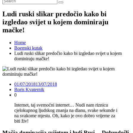
Ludi ruski slikar predočio kako bi
izgledao svijet u kojem dominiraju
mačke!
Home
Boemski kutak
Ludi ruski slikar predočio kako bi izgledao svijet u kojem
dominiraju mačke!
01/07/2018
13/07/2018
Boris Kvaternik
0
Internet, taj svemoćni internet… Nudi nam riznicu
cjelokupnog ljudskog znanja na dlanu, svake sekunde i
na svakome mjestu. Oh, kako je ovo dobro vrijeme za
biti živ!
Mačja dominacija svijetom i ludi Rusi… Dobrodošli