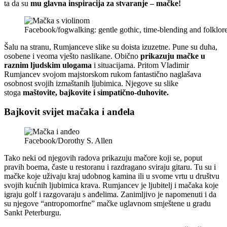
ta da su
mu glavna inspiracija za stvaranje – mačke!
Facebook/fogwalking: gentle gothic, time-blending and folklor
Šalu na stranu, Rumjanceve slike su doista izuzetne. Pune su duha,
osobene i veoma vješto naslikane. Obično
prikazuju mačke u
raznim ljudskim ulogama
i situacijama. Pritom Vladimir
Rumjancev svojom majstorskom rukom fantastično naglašava
osobnost svojih izmaštanih ljubimica. Njegove su slike
stoga
maštovite, bajkovite i simpatično-duhovite.
Bajkovit svijet mačaka i anđela
Facebook/Dorothy S. Allen
Tako neki od njegovih radova prikazuju mačore koji se, poput
pravih boema, časte u restoranu i razdragano sviraju gitaru. Tu su i
mačke koje uživaju kraj udobnog kamina ili u svome vrtu u društvu
svojih kućnih ljubimica krava. Rumjancev je ljubitelj i mačaka koje
igraju golf i razgovaraju s anđelima. Zanimljivo je napomenuti i da
su njegove “antropomorfne” mačke uglavnom smještene u gradu
Sankt Peterburgu.