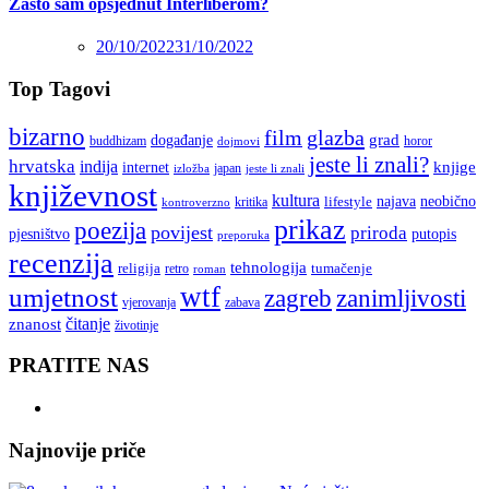
Zašto sam opsjednut Interliberom?
20/10/2022
31/10/2022
Top Tagovi
bizarno
film
glazba
grad
događanje
buddhizam
horor
dojmovi
jeste li znali?
hrvatska
indija
knjige
internet
japan
jeste li znali
izložba
književnost
kultura
najava
lifestyle
neobično
kritika
kontroverzno
prikaz
poezija
povijest
priroda
putopis
pjesništvo
preporuka
recenzija
tehnologija
religija
tumačenje
retro
roman
wtf
umjetnost
zagreb
zanimljivosti
vjerovanja
zabava
čitanje
znanost
životinje
PRATITE NAS
Najnovije priče