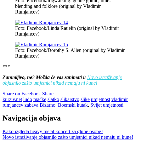
Foto: Facebook/fogwalking: gentle gothic, time-
blending and folklore (original by Vladimir
Rumjancev)
Foto: Facebook/Linda Rauelin (original by Vladimir
Rumjancev)
Foto: Facebook/Dorothy S. Allen (original by Vladimir
Rumjancev)
***
Zanimljivo, ne? Možda će vas zanimati i:
Novo istraživanje
objasnilo zašto umjetnici nikad nemaju ni kune!
Share on Facebook
Share
kurziv.net
ludo
mačke
slatko
slikarstvo
slike
umjetnost
vladimir
rumjancev
zabava
Bizarno
,
Boemski kutak
,
Svijet umjetnosti
Navigacija objava
Kako izgleda heavy metal koncert za gluhe osobe?
Novo istraživanje objasnilo zašto umjetnici nikad nemaju ni kune!