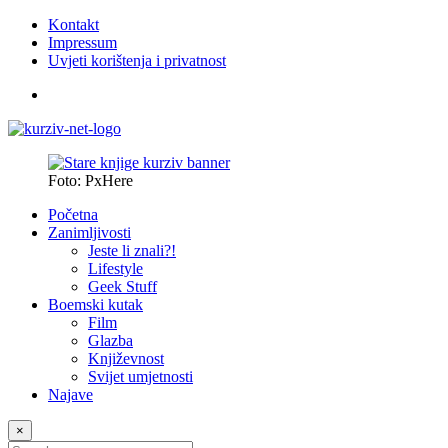
Kontakt
Impressum
Uvjeti korištenja i privatnost
Foto: PxHere
Početna
Zanimljivosti
Jeste li znali?!
Lifestyle
Geek Stuff
Boemski kutak
Film
Glazba
Književnost
Svijet umjetnosti
Najave
×