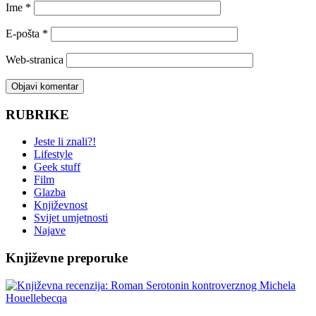
Ime
*
E-pošta
*
Web-stranica
RUBRIKE
Jeste li znali?!
Lifestyle
Geek stuff
Film
Glazba
Književnost
Svijet umjetnosti
Najave
Književne preporuke