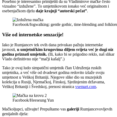
Posebno je interesantno primijetiti da su Vladimirove mačke često
vizualno “izdužene”. To umjetnikovom ionako već originalnom i
osebenjačkom djelu
daje krajnji “autorski pečat”
.
Facebook/fogwalking: gentle gothic, time-blending and folklor
Više od internetske senzacije!
Iako je Rumjancev tek ovih dana privukao pažnju internetske
javnosti,
u umjetničkim krugovima diljem svijeta već je dugi niz
godina priznati umjetnik.
(Ili, kako bi se prigodno reklo, naš slikar
Vlado definitivno nije “mačji kašalj”.)
Tako je ovaj ludo simpatični umjetnik član Udruženja ruskih
umjetnika, a već više od dvadeset godina redovito izlaže svoju
umjetnost u Velikoj Britaniji. Njegove slike dio su muzejskih
kolekcija u Rusiji, Njemačkoj, Finskoj, Sjedinjenim državama,
Velikoj Britaniji i Švedskoj, prenosi stranica
vsemart.com
.
Facebook/Heeseung Yun
Mačkoljupci, uživajte! Prepuštamo vas
galeriji
Rumjancevovljevih
genijalnih djela: