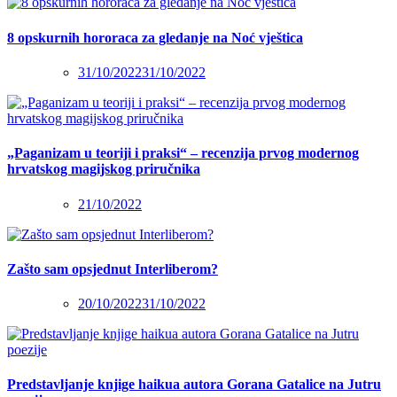
8 opskurnih hororaca za gledanje na Noć vještica
31/10/2022
31/10/2022
„Paganizam u teoriji i praksi“ – recenzija prvog modernog
hrvatskog magijskog priručnika
21/10/2022
Zašto sam opsjednut Interliberom?
20/10/2022
31/10/2022
Predstavljanje knjige haikua autora Gorana Gatalice na Jutru