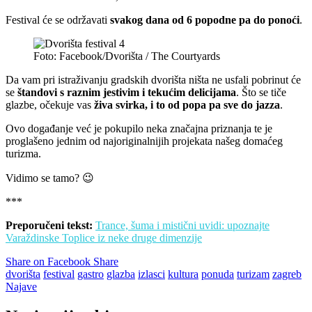
Festival će se održavati
svakog dana od 6 popodne pa do ponoći
.
Foto: Facebook/Dvorišta / The Courtyards
Da vam pri istraživanju gradskih dvorišta ništa ne usfali pobrinut će
se
štandovi s raznim jestivim i tekućim delicijama
. Što se tiče
glazbe, očekuje vas
živa svirka, i to od popa pa sve do jazza
.
Ovo događanje već je pokupilo neka značajna priznanja te je
proglašeno jednim od najoriginalnijih projekata našeg domaćeg
turizma.
Vidimo se tamo? 😉
***
Preporučeni tekst:
Trance, šuma i mistični uvidi: upoznajte
Varaždinske Toplice iz neke druge dimenzije
Share on Facebook
Share
dvorišta
festival
gastro
glazba
izlasci
kultura
ponuda
turizam
zagreb
Najave