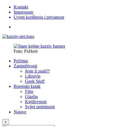
Kontakt
Impressum
Uvjeti korištenja i privatnost
Foto: PxHere
Početna
Zanimljivosti
Jeste li znali?!
Lifestyle
Geek Stuff
Boemski kutak
Film
Glazba
Književnost
Svijet umjetnosti
Najave
×