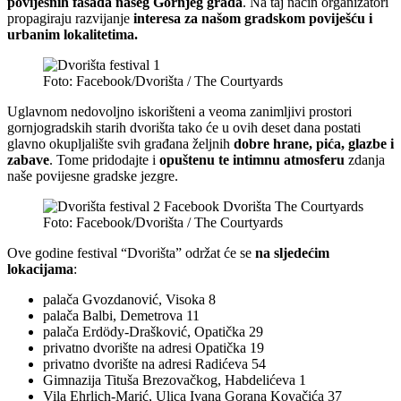
povijesnih fasada našeg Gornjeg grada
. Na taj način organizatori
propagiraju razvijanje
interesa za našom gradskom poviješću i
urbanim lokalitetima.
Foto: Facebook/Dvorišta / The Courtyards
Uglavnom nedovoljno iskorišteni a veoma zanimljivi prostori
gornjogradskih starih dvorišta tako će u ovih deset dana postati
glavno okupljalište svih građana željnih
dobre hrane, pića, glazbe i
zabave
. Tome pridodajte i
opuštenu te intimnu atmosferu
zdanja
naše povijesne gradske jezgre.
Foto: Facebook/Dvorišta / The Courtyards
Ove godine festival “Dvorišta” održat će se
na sljedećim
lokacijama
:
palača Gvozdanović, Visoka 8
palača Balbi, Demetrova 11
palača Erdödy-Drašković, Opatička 29
privatno dvorište na adresi Opatička 19
privatno dvorište na adresi Radićeva 54
Gimnazija Tituša Brezovačkog, Habdelićeva 1
Vila Ehrlich-Marić, Ulica Ivana Gorana Kovačića 37