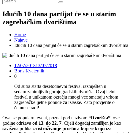
Idućih 10 dana partijat će se u starim
zagrebačkim dvorištima
Home
Najave
Idućih 10 dana partijat će se u starim zagrebačkim dvorištima
12/07/2018
13/07/2018
Boris Kvaternik
0
Od sutra starta desetodnevni festival razmješten u
sedam zanimljivih gornjogradskih dvorišta. Ovaj ljetni
festival u unikatnom ozračju mnogi već smatraju vrhom
zagrebačke ljetne ponude za izlaske. Zato provjerite o
čemu se radi!
Ovaj se popularni event, poznat pod nazivom
“Dvorišta”
, ove
godine održava
od 13. do 22. 7.
Cijeli događaj zamišljen je kao
savršena prilika za
istraživanje prostora koji se kriju iza