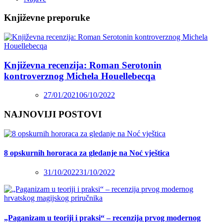
Književne preporuke
Književna recenzija: Roman Serotonin
kontroverznog Michela Houellebecqa
27/01/2021
06/10/2022
NAJNOVIJI POSTOVI
8 opskurnih hororaca za gledanje na Noć vještica
31/10/2022
31/10/2022
„Paganizam u teoriji i praksi“ – recenzija prvog modernog