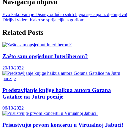
Navigacija objava
Evo kako vam je Disney odlučio satrti lijepa sjećanja iz djetinjstva!
Dirljivi video: Kako se sprijateljiti s gorilom
Related Posts
Zašto sam opsjednut Interliberom?
20/10/2022
Predstavljanje knjige haikua autora Gorana
Gatalice na Jutru poezije
06/10/2022
Prisustvujte prvom koncertu u Virtualnoj Jabuci!