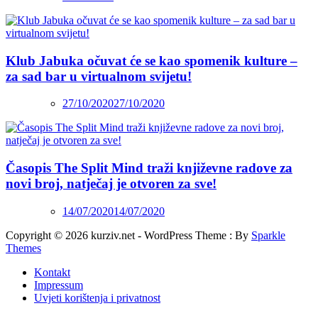
Klub Jabuka očuvat će se kao spomenik kulture –
za sad bar u virtualnom svijetu!
27/10/2020
27/10/2020
Časopis The Split Mind traži književne radove za
novi broj, natječaj je otvoren za sve!
14/07/2020
14/07/2020
Copyright © 2026 kurziv.net - WordPress Theme : By
Sparkle
Themes
Kontakt
Impressum
Uvjeti korištenja i privatnost