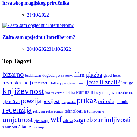
hrvatskog magijskog priručnika
21/10/2022
Zašto sam opsjednut Interliberom?
20/10/2022
31/10/2022
Top Tagovi
bizarno
film
glazba
grad
događanje
buddhizam
horor
dojmovi
jeste li znali?
hrvatska
indija
knjige
internet
japan
jeste li znali
izložba
književnost
kultura
najava
lifestyle
neobično
kritika
kontroverzno
prikaz
poezija
povijest
priroda
putopis
pjesništvo
preporuka
recenzija
tehnologija
religija
tumačenje
retro
roman
wtf
umjetnost
zagreb
zanimljivosti
vjerovanja
zabava
čitanje
znanost
životinje