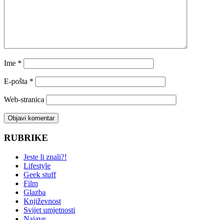
Ime
*
E-pošta
*
Web-stranica
RUBRIKE
Jeste li znali?!
Lifestyle
Geek stuff
Film
Glazba
Književnost
Svijet umjetnosti
Najave