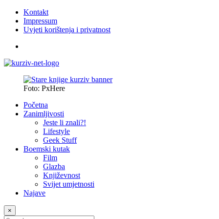
Kontakt
Impressum
Uvjeti korištenja i privatnost
Foto: PxHere
Početna
Zanimljivosti
Jeste li znali?!
Lifestyle
Geek Stuff
Boemski kutak
Film
Glazba
Književnost
Svijet umjetnosti
Najave
×