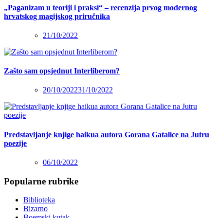
„Paganizam u teoriji i praksi“ – recenzija prvog modernog
hrvatskog magijskog priručnika
21/10/2022
Zašto sam opsjednut Interliberom?
20/10/2022
31/10/2022
Predstavljanje knjige haikua autora Gorana Gatalice na Jutru
poezije
06/10/2022
Popularne rubrike
Biblioteka
Bizarno
Boemski kutak