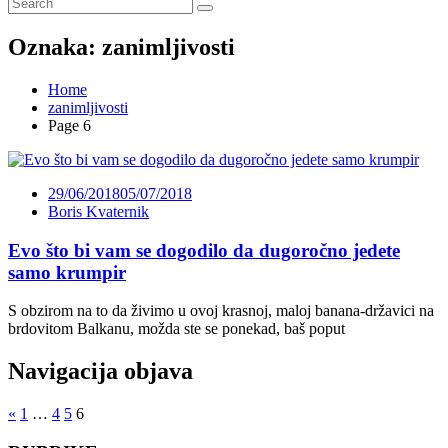
Oznaka:
zanimljivosti
Home
zanimljivosti
Page 6
29/06/2018
05/07/2018
Boris Kvaternik
Evo što bi vam se dogodilo da dugoročno jedete
samo krumpir
S obzirom na to da živimo u ovoj krasnoj, maloj banana-državici na
brdovitom Balkanu, možda ste se ponekad, baš poput
Navigacija objava
«
1
…
4
5
6