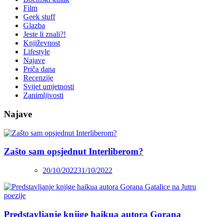
Film
Geek stuff
Glazba
Jeste li znali?!
Književnost
Lifestyle
Najave
Priča dana
Recenzije
Svijet umjetnosti
Zanimljivosti
Najave
Zašto sam opsjednut Interliberom?
20/10/2022
31/10/2022
Predstavljanje knjige haikua autora Gorana