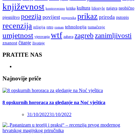
književnost
kultura
najava
lifestyle
neobično
kritika
kontroverzno
prikaz
poezija
povijest
priroda
putopis
pjesništvo
preporuka
recenzija
tehnologija
religija
tumačenje
retro
roman
wtf
umjetnost
zagreb
zanimljivosti
vjerovanja
zabava
čitanje
znanost
životinje
PRATITE NAS
Najnovije priče
8 opskurnih hororaca za gledanje na Noć vještica
31/10/2022
31/10/2022