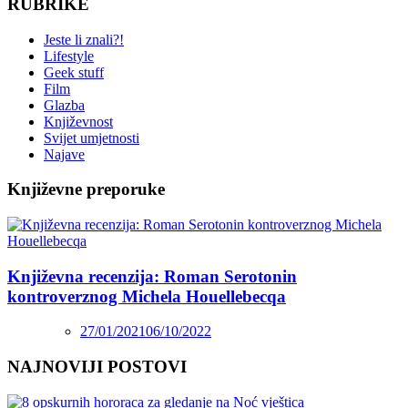
RUBRIKE
Jeste li znali?!
Lifestyle
Geek stuff
Film
Glazba
Književnost
Svijet umjetnosti
Najave
Književne preporuke
Književna recenzija: Roman Serotonin
kontroverznog Michela Houellebecqa
27/01/2021
06/10/2022
NAJNOVIJI POSTOVI