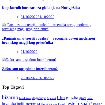
8 opskurnih hororaca za gledanje na Noć vještica
31/10/2022
31/10/2022
„Paganizam u teoriji i praksi“ – recenzija prvog modernog
hrvatskog magijskog priručnika
21/10/2022
Zašto sam opsjednut Interliberom?
20/10/2022
31/10/2022
Top Tagovi
bizarno
film
glazba
grad
događanje
buddhizam
horor
dojmovi
jeste li znali?
hrvatska
indija
knjige
internet
japan
jeste li znali
izložba