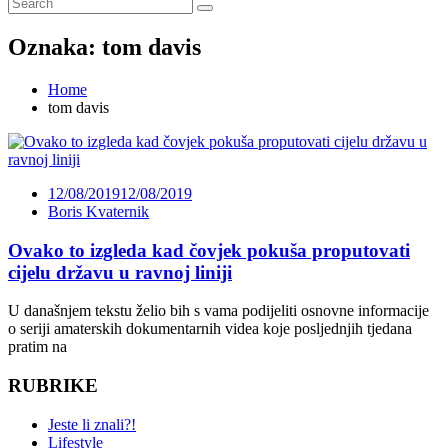
Oznaka:
tom davis
Home
tom davis
12/08/2019
12/08/2019
Boris Kvaternik
Ovako to izgleda kad čovjek pokuša proputovati
cijelu državu u ravnoj liniji
U današnjem tekstu želio bih s vama podijeliti osnovne informacije
o seriji amaterskih dokumentarnih videa koje posljednjih tjedana
pratim na
RUBRIKE
Jeste li znali?!
Lifestyle