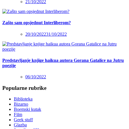
21/10/2022
Zašto sam opsjednut Interliberom?
20/10/2022
31/10/2022
Predstavljanje knjige haikua autora Gorana Gatalice na Jutru
poezije
06/10/2022
Popularne rubrike
Biblioteka
Bizarno
Boemski kutak
Film
Geek stuff
Glazba