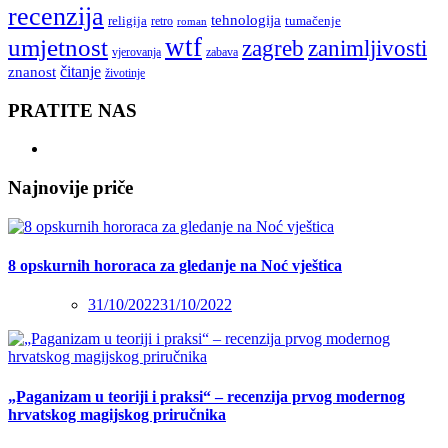
recenzija
tehnologija
religija
tumačenje
retro
roman
wtf
umjetnost
zagreb
zanimljivosti
vjerovanja
zabava
čitanje
znanost
životinje
PRATITE NAS
Najnovije priče
8 opskurnih hororaca za gledanje na Noć vještica
31/10/2022
31/10/2022
„Paganizam u teoriji i praksi“ – recenzija prvog modernog
hrvatskog magijskog priručnika