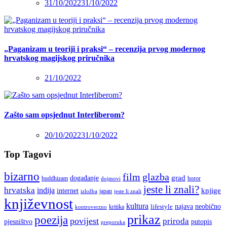
31/10/2022
31/10/2022
„Paganizam u teoriji i praksi“ – recenzija prvog modernog
hrvatskog magijskog priručnika
21/10/2022
Zašto sam opsjednut Interliberom?
20/10/2022
31/10/2022
Top Tagovi
bizarno
film
glazba
grad
događanje
buddhizam
horor
dojmovi
jeste li znali?
hrvatska
indija
knjige
internet
japan
jeste li znali
izložba
književnost
kultura
najava
lifestyle
neobično
kritika
kontroverzno
prikaz
poezija
povijest
priroda
putopis
pjesništvo
preporuka