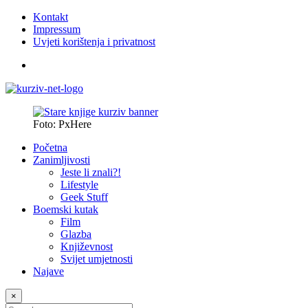
Kontakt
Impressum
Uvjeti korištenja i privatnost
Foto: PxHere
Početna
Zanimljivosti
Jeste li znali?!
Lifestyle
Geek Stuff
Boemski kutak
Film
Glazba
Književnost
Svijet umjetnosti
Najave
×