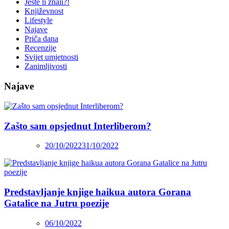
Jeste li znali?!
Književnost
Lifestyle
Najave
Priča dana
Recenzije
Svijet umjetnosti
Zanimljivosti
Najave
Zašto sam opsjednut Interliberom?
20/10/2022
31/10/2022
Predstavljanje knjige haikua autora Gorana
Gatalice na Jutru poezije
06/10/2022