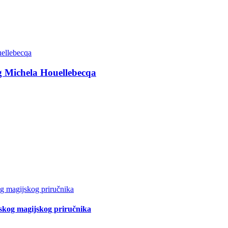
g Michela Houellebecqa
tskog magijskog priručnika