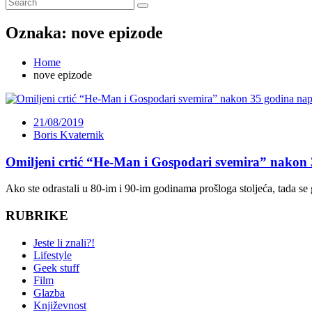
Oznaka:
nove epizode
Home
nove epizode
21/08/2019
Boris Kvaternik
Omiljeni crtić “He-Man i Gospodari svemira” nakon
Ako ste odrastali u 80-im i 90-im godinama prošloga stoljeća, tada se 
RUBRIKE
Jeste li znali?!
Lifestyle
Geek stuff
Film
Glazba
Književnost