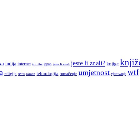
knjiž
jeste li znali?
ka
indija
knjige
internet
japan
jeste li znali
izložba
a
wtf
umjetnost
tehnologija
religija
tumačenje
retro
vjerovanja
roman