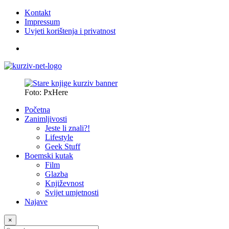
Kontakt
Impressum
Uvjeti korištenja i privatnost
Foto: PxHere
Početna
Zanimljivosti
Jeste li znali?!
Lifestyle
Geek Stuff
Boemski kutak
Film
Glazba
Književnost
Svijet umjetnosti
Najave
×