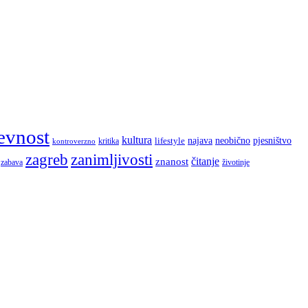
evnost
kultura
najava
lifestyle
neobično
pjesništvo
kritika
kontroverzno
zagreb
zanimljivosti
čitanje
znanost
zabava
životinje