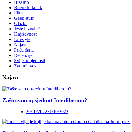
Bizarno
Boemski kutak
Film
Geek stuff
Glazba
Jeste li znali?!
Književnost
Lifestyle
Najave
Priča dana
Recenzije
Svijet umjetnosti
Zanimljivosti
Najave
Zašto sam opsjednut Interliberom?
20/10/2022
31/10/2022