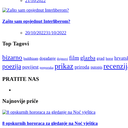
21/10/2022
Zašto sam opsjednut Interliberom?
20/10/2022
31/10/2022
Top Tagovi
bizarno
film
glazba
hrvats
grad
događanje
buddhizam
horor
dojmovi
recenzij
prikaz
poezija
povijest
priroda
putopis
preporuka
PRATITE NAS
Najnovije priče
8 opskurnih hororaca za gledanje na Noć vještica