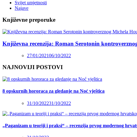
Svijet umjetnosti
Najave
Književne preporuke
Književna recenzija: Roman Serotonin kontroverzno
27/01/2021
06/10/2022
NAJNOVIJI POSTOVI
8 opskurnih hororaca za gledanje na Noć vještica
31/10/2022
31/10/2022
„Paganizam u teoriji i praksi“ – recenzija prvog modernog hrva