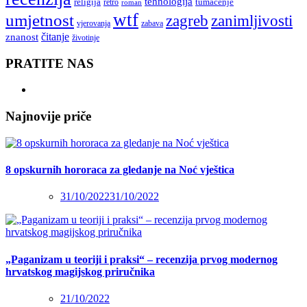
tehnologija
religija
tumačenje
retro
roman
wtf
umjetnost
zagreb
zanimljivosti
vjerovanja
zabava
čitanje
znanost
životinje
PRATITE NAS
Najnovije priče
8 opskurnih hororaca za gledanje na Noć vještica
31/10/2022
31/10/2022
„Paganizam u teoriji i praksi“ – recenzija prvog modernog
hrvatskog magijskog priručnika
21/10/2022