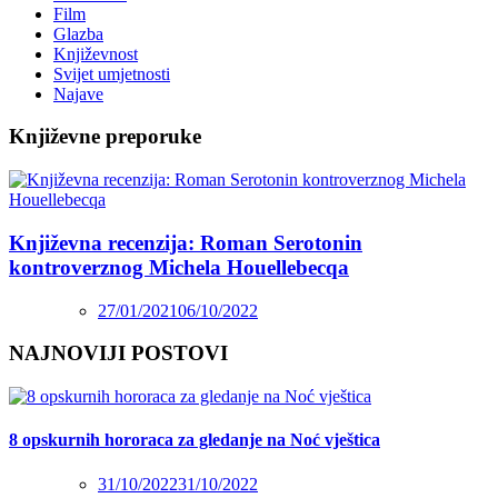
Film
Glazba
Književnost
Svijet umjetnosti
Najave
Književne preporuke
Književna recenzija: Roman Serotonin
kontroverznog Michela Houellebecqa
27/01/2021
06/10/2022
NAJNOVIJI POSTOVI
8 opskurnih hororaca za gledanje na Noć vještica
31/10/2022
31/10/2022