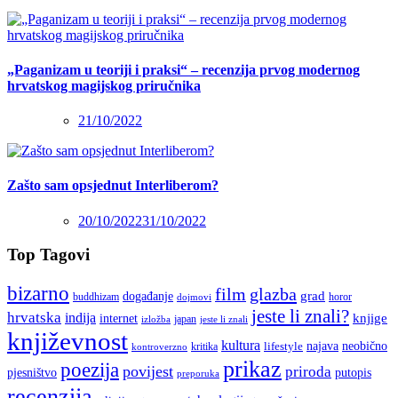
„Paganizam u teoriji i praksi“ – recenzija prvog modernog
hrvatskog magijskog priručnika
21/10/2022
Zašto sam opsjednut Interliberom?
20/10/2022
31/10/2022
Top Tagovi
bizarno
film
glazba
grad
događanje
buddhizam
horor
dojmovi
jeste li znali?
hrvatska
indija
knjige
internet
japan
jeste li znali
izložba
književnost
kultura
najava
lifestyle
neobično
kritika
kontroverzno
prikaz
poezija
povijest
priroda
putopis
pjesništvo
preporuka
recenzija