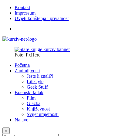
Kontakt
Impressum
Uvjeti korištenja i privatnost
Foto: PxHere
Početna
Zanimljivosti
Jeste li znali?!
Lifestyle
Geek Stuff
Boemski kutak
Film
Glazba
Književnost
Svijet umjetnosti
Najave
×