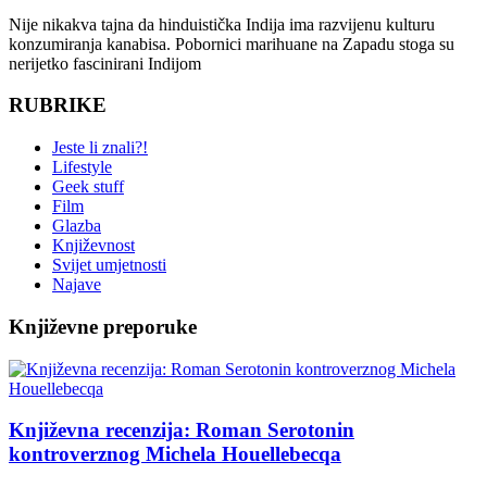
Nije nikakva tajna da hinduistička Indija ima razvijenu kulturu
konzumiranja kanabisa. Pobornici marihuane na Zapadu stoga su
nerijetko fascinirani Indijom
RUBRIKE
Jeste li znali?!
Lifestyle
Geek stuff
Film
Glazba
Književnost
Svijet umjetnosti
Najave
Književne preporuke
Književna recenzija: Roman Serotonin
kontroverznog Michela Houellebecqa