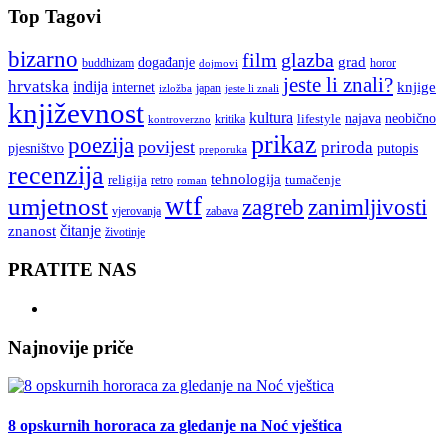
Top Tagovi
bizarno
film
glazba
grad
događanje
buddhizam
horor
dojmovi
jeste li znali?
hrvatska
indija
knjige
internet
japan
jeste li znali
izložba
književnost
kultura
najava
lifestyle
neobično
kritika
kontroverzno
prikaz
poezija
povijest
priroda
putopis
pjesništvo
preporuka
recenzija
tehnologija
religija
tumačenje
retro
roman
wtf
umjetnost
zagreb
zanimljivosti
vjerovanja
zabava
čitanje
znanost
životinje
PRATITE NAS
Najnovije priče
8 opskurnih hororaca za gledanje na Noć vještica