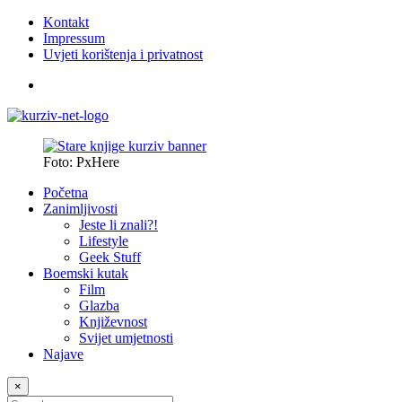
Kontakt
Impressum
Uvjeti korištenja i privatnost
Foto: PxHere
Početna
Zanimljivosti
Jeste li znali?!
Lifestyle
Geek Stuff
Boemski kutak
Film
Glazba
Književnost
Svijet umjetnosti
Najave
×