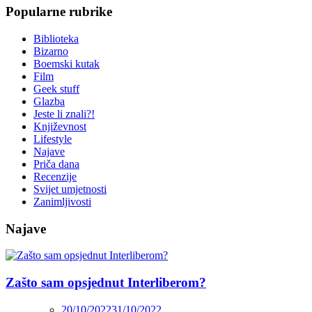
Popularne rubrike
Biblioteka
Bizarno
Boemski kutak
Film
Geek stuff
Glazba
Jeste li znali?!
Književnost
Lifestyle
Najave
Priča dana
Recenzije
Svijet umjetnosti
Zanimljivosti
Najave
Zašto sam opsjednut Interliberom?
20/10/2022
31/10/2022