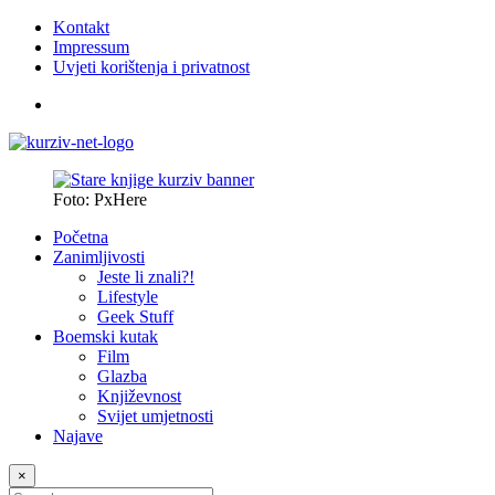
Kontakt
Impressum
Uvjeti korištenja i privatnost
Foto: PxHere
Početna
Zanimljivosti
Jeste li znali?!
Lifestyle
Geek Stuff
Boemski kutak
Film
Glazba
Književnost
Svijet umjetnosti
Najave
×