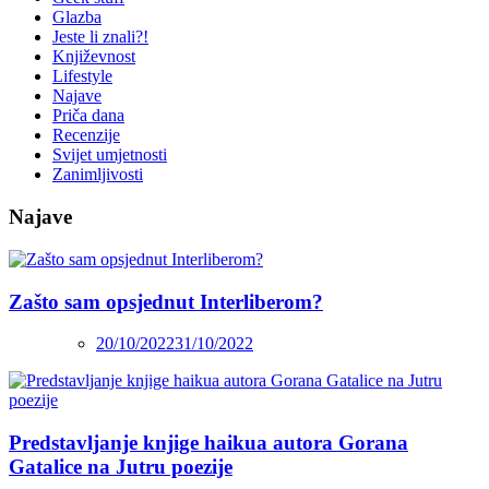
Glazba
Jeste li znali?!
Književnost
Lifestyle
Najave
Priča dana
Recenzije
Svijet umjetnosti
Zanimljivosti
Najave
Zašto sam opsjednut Interliberom?
20/10/2022
31/10/2022
Predstavljanje knjige haikua autora Gorana
Gatalice na Jutru poezije