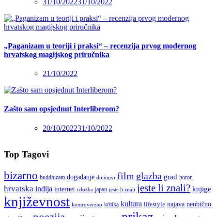
31/10/2022
31/10/2022
„Paganizam u teoriji i praksi“ – recenzija prvog modernog
hrvatskog magijskog priručnika
21/10/2022
Zašto sam opsjednut Interliberom?
20/10/2022
31/10/2022
Top Tagovi
bizarno
film
glazba
grad
događanje
buddhizam
horor
dojmovi
jeste li znali?
hrvatska
indija
knjige
internet
japan
jeste li znali
izložba
književnost
kultura
najava
lifestyle
neobično
kritika
kontroverzno
prikaz