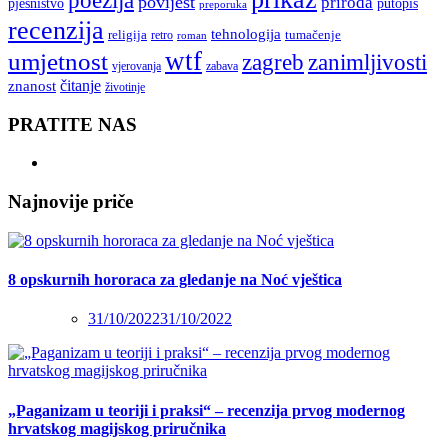
poezija
povijest
priroda
putopis
pjesništvo
preporuka
recenzija
tehnologija
religija
tumačenje
retro
roman
wtf
umjetnost
zagreb
zanimljivosti
vjerovanja
zabava
čitanje
znanost
životinje
PRATITE NAS
Najnovije priče
8 opskurnih hororaca za gledanje na Noć vještica
31/10/2022
31/10/2022
„Paganizam u teoriji i praksi“ – recenzija prvog modernog
hrvatskog magijskog priručnika