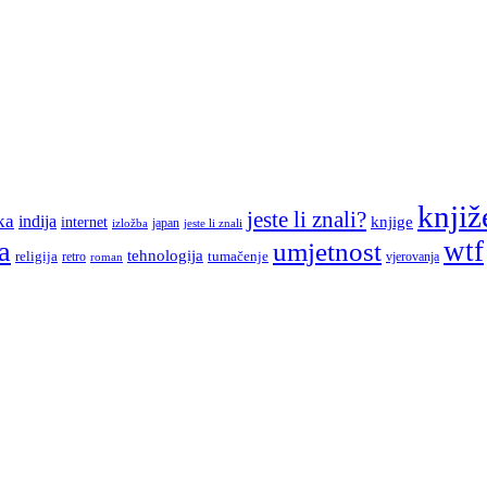
knjiž
jeste li znali?
ka
indija
knjige
internet
japan
jeste li znali
izložba
a
wtf
umjetnost
tehnologija
religija
tumačenje
retro
vjerovanja
roman