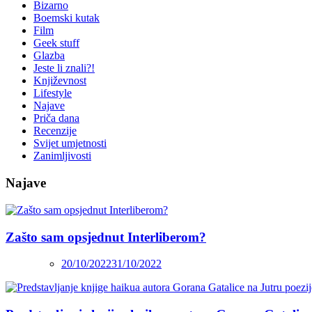
Bizarno
Boemski kutak
Film
Geek stuff
Glazba
Jeste li znali?!
Književnost
Lifestyle
Najave
Priča dana
Recenzije
Svijet umjetnosti
Zanimljivosti
Najave
Zašto sam opsjednut Interliberom?
20/10/2022
31/10/2022