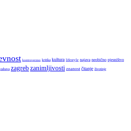
evnost
kultura
najava
lifestyle
neobično
pjesništvo
kritika
kontroverzno
zagreb
zanimljivosti
čitanje
znanost
zabava
životinje