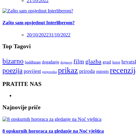
21/10/2022
Zašto sam opsjednut Interliberom?
20/10/2022
31/10/2022
Top Tagovi
bizarno
film
glazba
hrvats
grad
događanje
buddhizam
horor
dojmovi
recenzij
prikaz
poezija
povijest
priroda
putopis
preporuka
PRATITE NAS
Najnovije priče
8 opskurnih hororaca za gledanje na Noć vještica