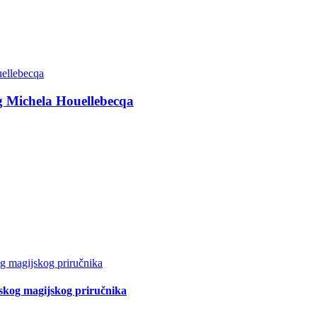
g Michela Houellebecqa
tskog magijskog priručnika