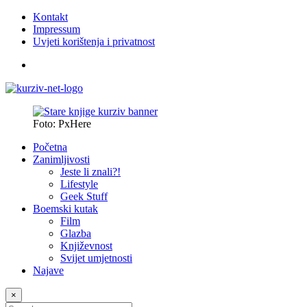
Kontakt
Impressum
Uvjeti korištenja i privatnost
Foto: PxHere
Početna
Zanimljivosti
Jeste li znali?!
Lifestyle
Geek Stuff
Boemski kutak
Film
Glazba
Književnost
Svijet umjetnosti
Najave
×