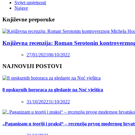
Svijet umjetnosti
Najave
Književne preporuke
Književna recenzija: Roman Serotonin kontroverzno
27/01/2021
06/10/2022
NAJNOVIJI POSTOVI
8 opskurnih hororaca za gledanje na Noć vještica
31/10/2022
31/10/2022
„Paganizam u teoriji i praksi“ – recenzija prvog modernog hrva