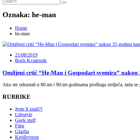
Oznaka:
he-man
Home
he-man
21/08/2019
Boris Kvaternik
Omiljeni crtić “He-Man i Gospodari svemira” nakon
Ako ste odrastali u 80-im i 90-im godinama prošloga stoljeća, tada se 
RUBRIKE
Jeste li znali?!
Lifestyle
Geek stuff
Film
Glazba
Književnost