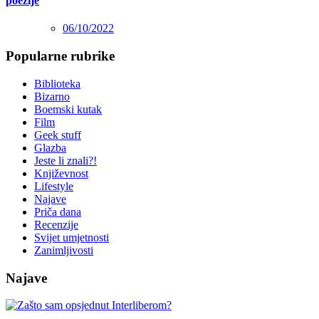
poezije
06/10/2022
Popularne rubrike
Biblioteka
Bizarno
Boemski kutak
Film
Geek stuff
Glazba
Jeste li znali?!
Književnost
Lifestyle
Najave
Priča dana
Recenzije
Svijet umjetnosti
Zanimljivosti
Najave