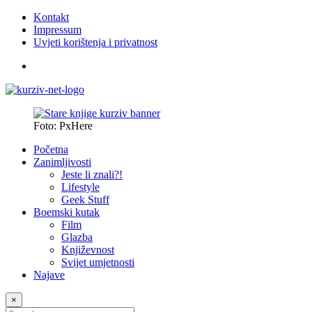
Kontakt
Impressum
Uvjeti korištenja i privatnost
Foto: PxHere
Početna
Zanimljivosti
Jeste li znali?!
Lifestyle
Geek Stuff
Boemski kutak
Film
Glazba
Književnost
Svijet umjetnosti
Najave
×