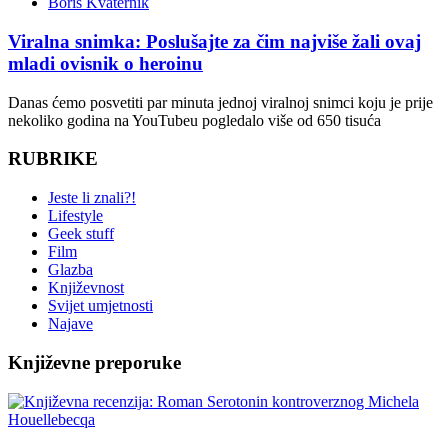
Boris Kvaternik
Viralna snimka: Poslušajte za čim najviše žali ovaj
mladi ovisnik o heroinu
Danas ćemo posvetiti par minuta jednoj viralnoj snimci koju je prije
nekoliko godina na YouTubeu pogledalo više od 650 tisuća
RUBRIKE
Jeste li znali?!
Lifestyle
Geek stuff
Film
Glazba
Književnost
Svijet umjetnosti
Najave
Književne preporuke