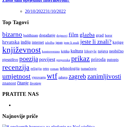
Zašto sam opsjednut Interliberom?
20/10/2022
31/10/2022
Top Tagovi
bizarno
film
glazba
grad
događanje
buddhizam
horor
dojmovi
jeste li znali?
hrvatska
indija
knjige
internet
japan
jeste li znali
izložba
književnost
kultura
najava
lifestyle
neobično
kritika
kontroverzno
prikaz
poezija
povijest
priroda
putopis
pjesništvo
preporuka
recenzija
tehnologija
religija
tumačenje
retro
roman
wtf
umjetnost
zagreb
zanimljivosti
vjerovanja
zabava
čitanje
znanost
životinje
PRATITE NAS
Najnovije priče