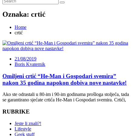
Oznaka:
crtić
Home
crtić
21/08/2019
Boris Kvaternik
Omiljeni crtić “He-Man i Gospodari svemira”
nakon 35 godina napokon dobiva nove nastavke!
Ako ste odrastali u 80-im i 90-im godinama prošloga stoljeća, tada
se garantirano sjećate crtića He-Man i Gospodari svemira. Crtići,
RUBRIKE
Jeste li znali?!
Lifestyle
Geek stuff