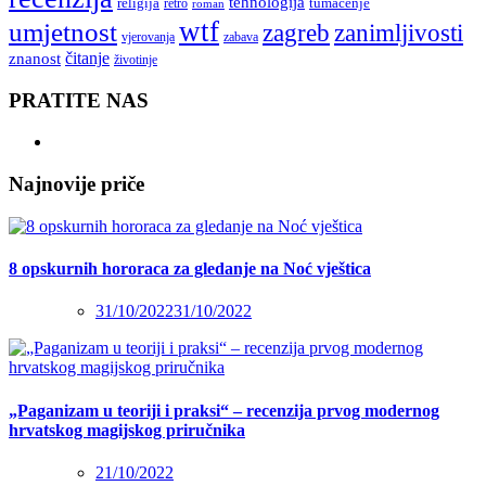
tehnologija
religija
tumačenje
retro
roman
wtf
umjetnost
zagreb
zanimljivosti
vjerovanja
zabava
čitanje
znanost
životinje
PRATITE NAS
Najnovije priče
8 opskurnih hororaca za gledanje na Noć vještica
31/10/2022
31/10/2022
„Paganizam u teoriji i praksi“ – recenzija prvog modernog
hrvatskog magijskog priručnika
21/10/2022