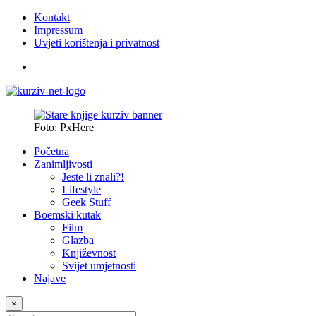
Kontakt
Impressum
Uvjeti korištenja i privatnost
Foto: PxHere
Početna
Zanimljivosti
Jeste li znali?!
Lifestyle
Geek Stuff
Boemski kutak
Film
Glazba
Književnost
Svijet umjetnosti
Najave
×