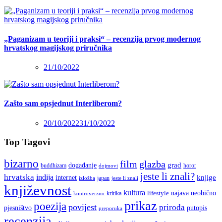
„Paganizam u teoriji i praksi“ – recenzija prvog modernog
hrvatskog magijskog priručnika
21/10/2022
Zašto sam opsjednut Interliberom?
20/10/2022
31/10/2022
Top Tagovi
bizarno
film
glazba
grad
događanje
buddhizam
horor
dojmovi
jeste li znali?
hrvatska
indija
knjige
internet
japan
jeste li znali
izložba
književnost
kultura
najava
lifestyle
neobično
kritika
kontroverzno
prikaz
poezija
povijest
priroda
putopis
pjesništvo
preporuka
recenzija