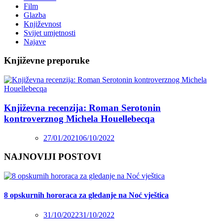
Film
Glazba
Književnost
Svijet umjetnosti
Najave
Književne preporuke
Književna recenzija: Roman Serotonin
kontroverznog Michela Houellebecqa
27/01/2021
06/10/2022
NAJNOVIJI POSTOVI
8 opskurnih hororaca za gledanje na Noć vještica
31/10/2022
31/10/2022