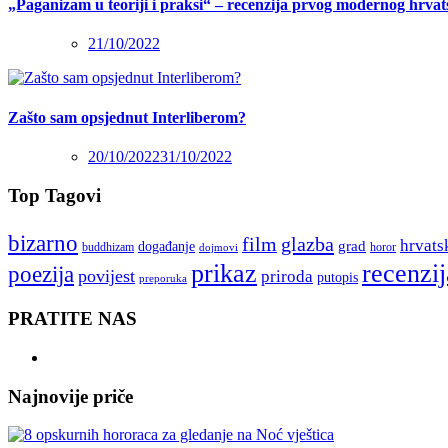
„Paganizam u teoriji i praksi“ – recenzija prvog modernog hrva
21/10/2022
Zašto sam opsjednut Interliberom?
20/10/2022
31/10/2022
Top Tagovi
bizarno
film
glazba
hrvats
grad
događanje
buddhizam
horor
dojmovi
recenzij
prikaz
poezija
povijest
priroda
putopis
preporuka
PRATITE NAS
Najnovije priče