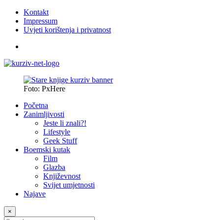
Kontakt
Impressum
Uvjeti korištenja i privatnost
Foto: PxHere
Početna
Zanimljivosti
Jeste li znali?!
Lifestyle
Geek Stuff
Boemski kutak
Film
Glazba
Književnost
Svijet umjetnosti
Najave
×