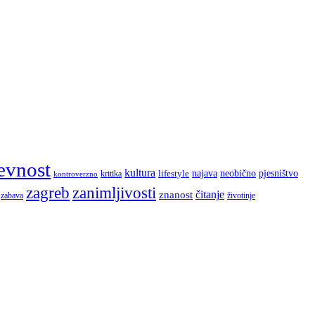
evnost
kultura
najava
lifestyle
neobično
pjesništvo
kritika
kontroverzno
zagreb
zanimljivosti
čitanje
znanost
zabava
životinje