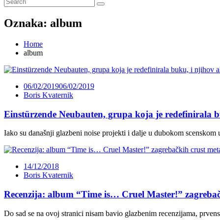
Oznaka:
album
Home
album
06/02/2019
06/02/2019
Boris Kvaternik
Einstürzende Neubauten, grupa koja je redefinirala b
Iako su današnji glazbeni noise projekti i dalje u dubokom scenskom un
14/12/2018
Boris Kvaternik
Recenzija: album “Time is… Cruel Master!” zagrebač
Do sad se na ovoj stranici nisam bavio glazbenim recenzijama, prven