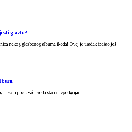
esti glazbe!
nica nekog glazbenog albuma ikada! Ovaj je uradak izašao još
 album
, ili vam prodavač proda stari i nepodgrijani