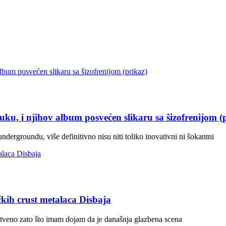
uku, i njihov album posvećen slikaru sa šizofrenijom (
dergroundu, više definitivno nisu niti toliko inovativni ni šokantni
kih crust metalaca Disbaja
stveno zato što imam dojam da je današnja glazbena scena