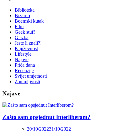
Biblioteka
Bizarno
Boemski kutak
Film
Geek stuff
Glazba
Jeste li znali?!
Književnost
Lifestyle
Najave
Priča dana
Recenzije
Svijet umjetnosti
Zanimljivosti
Najave
Zašto sam opsjednut Interliberom?
20/10/2022
31/10/2022