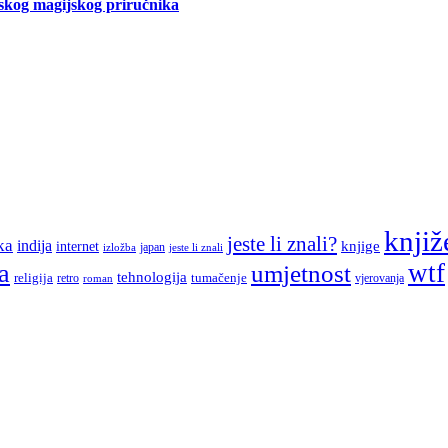
tskog magijskog priručnika
knjiž
jeste li znali?
ka
indija
knjige
internet
japan
jeste li znali
izložba
a
wtf
umjetnost
tehnologija
religija
tumačenje
retro
vjerovanja
roman