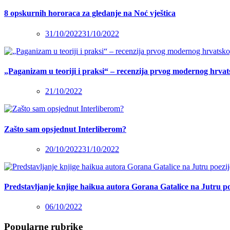
8 opskurnih hororaca za gledanje na Noć vještica
31/10/2022
31/10/2022
„Paganizam u teoriji i praksi“ – recenzija prvog modernog hrva
21/10/2022
Zašto sam opsjednut Interliberom?
20/10/2022
31/10/2022
Predstavljanje knjige haikua autora Gorana Gatalice na Jutru po
06/10/2022
Popularne rubrike