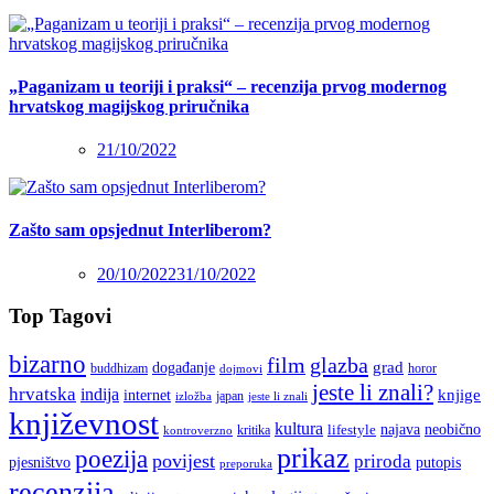
„Paganizam u teoriji i praksi“ – recenzija prvog modernog
hrvatskog magijskog priručnika
21/10/2022
Zašto sam opsjednut Interliberom?
20/10/2022
31/10/2022
Top Tagovi
bizarno
film
glazba
grad
događanje
buddhizam
horor
dojmovi
jeste li znali?
hrvatska
indija
knjige
internet
japan
jeste li znali
izložba
književnost
kultura
najava
lifestyle
neobično
kritika
kontroverzno
prikaz
poezija
povijest
priroda
putopis
pjesništvo
preporuka
recenzija