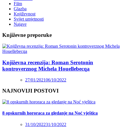
Film
Glazba
Književnost
Svijet umjetnosti
Najave
Književne preporuke
Književna recenzija: Roman Serotonin
kontroverznog Michela Houellebecqa
27/01/2021
06/10/2022
NAJNOVIJI POSTOVI
8 opskurnih hororaca za gledanje na Noć vještica
31/10/2022
31/10/2022