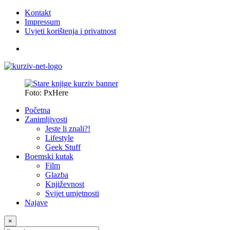
Kontakt
Impressum
Uvjeti korištenja i privatnost
Foto: PxHere
Početna
Zanimljivosti
Jeste li znali?!
Lifestyle
Geek Stuff
Boemski kutak
Film
Glazba
Književnost
Svijet umjetnosti
Najave
×