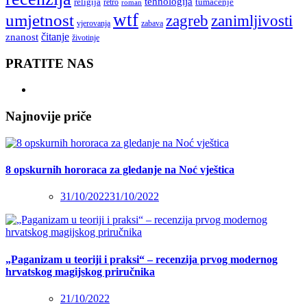
tehnologija
religija
tumačenje
retro
roman
wtf
umjetnost
zagreb
zanimljivosti
vjerovanja
zabava
čitanje
znanost
životinje
PRATITE NAS
Najnovije priče
8 opskurnih hororaca za gledanje na Noć vještica
31/10/2022
31/10/2022
„Paganizam u teoriji i praksi“ – recenzija prvog modernog
hrvatskog magijskog priručnika
21/10/2022