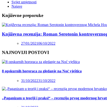
Svijet umjetnosti
Najave
Književne preporuke
Književna recenzija: Roman Serotonin kontroverzno
27/01/2021
06/10/2022
NAJNOVIJI POSTOVI
8 opskurnih hororaca za gledanje na Noć vještica
31/10/2022
31/10/2022
„Paganizam u teoriji i praksi“ – recenzija prvog modernog hrva