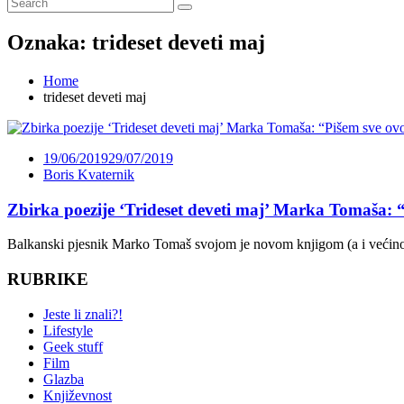
Oznaka:
trideset deveti maj
Home
trideset deveti maj
19/06/2019
29/07/2019
Boris Kvaternik
Zbirka poezije ‘Trideset deveti maj’ Marka Tomaša: “Pi
Balkanski pjesnik Marko Tomaš svojom je novom knjigom (a i većin
RUBRIKE
Jeste li znali?!
Lifestyle
Geek stuff
Film
Glazba
Književnost