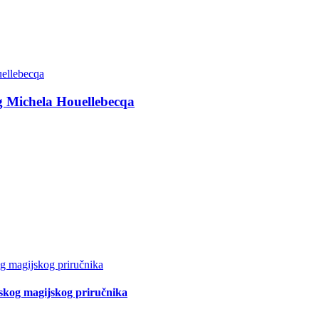
g Michela Houellebecqa
tskog magijskog priručnika