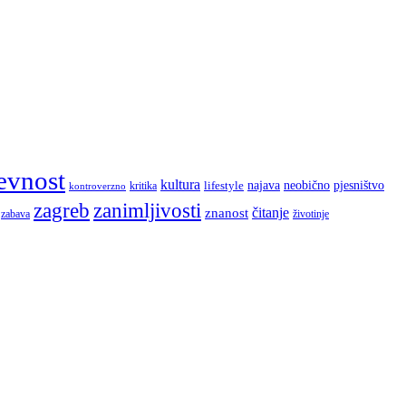
evnost
kultura
najava
lifestyle
neobično
pjesništvo
kritika
kontroverzno
zagreb
zanimljivosti
čitanje
znanost
zabava
životinje