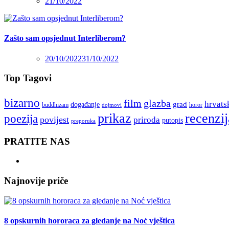
21/10/2022
Zašto sam opsjednut Interliberom?
20/10/2022
31/10/2022
Top Tagovi
bizarno
film
glazba
hrvats
grad
događanje
buddhizam
horor
dojmovi
recenzij
prikaz
poezija
povijest
priroda
putopis
preporuka
PRATITE NAS
Najnovije priče
8 opskurnih hororaca za gledanje na Noć vještica