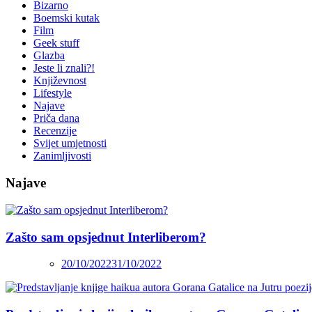
Bizarno
Boemski kutak
Film
Geek stuff
Glazba
Jeste li znali?!
Književnost
Lifestyle
Najave
Priča dana
Recenzije
Svijet umjetnosti
Zanimljivosti
Najave
Zašto sam opsjednut Interliberom?
20/10/2022
31/10/2022