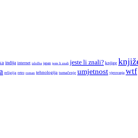
knjiž
jeste li znali?
ka
indija
knjige
internet
japan
jeste li znali
izložba
a
wtf
umjetnost
tehnologija
religija
tumačenje
retro
vjerovanja
roman