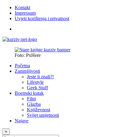
Kontakt
Impressum
Uvjeti korištenja i privatnost
Foto: PxHere
Početna
Zanimljivosti
Jeste li znali?!
Lifestyle
Geek Stuff
Boemski kutak
Film
Glazba
Književnost
Svijet umjetnosti
Najave
×