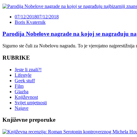
07/12/2018
07/12/2018
Boris Kvaternik
Parodija Nobelove nagrade na kojoj se nagrađuju naj
Sigurno ste čuli za Nobelovu nagradu. To je vjerojatno najprestižnija
RUBRIKE
Jeste li znali?!
Lifestyle
Geek stuff
Film
Glazba
Književnost
Svijet umjetnosti
Najave
Književne preporuke