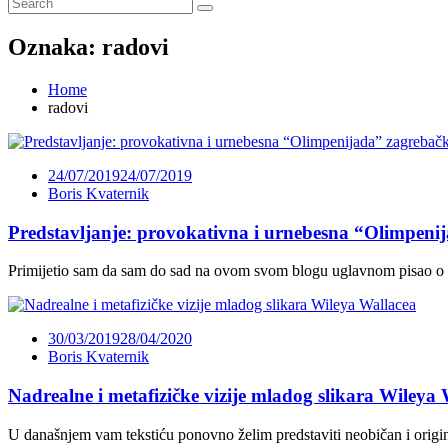
Oznaka:
radovi
Home
radovi
24/07/2019
24/07/2019
Boris Kvaternik
Predstavljanje: provokativna i urnebesna “Olimpen
Primijetio sam da sam do sad na ovom svom blogu uglavnom pisao o 
30/03/2019
28/04/2020
Boris Kvaternik
Nadrealne i metafizičke vizije mladog slikara Wileya
U današnjem vam tekstiću ponovno želim predstaviti neobičan i origin