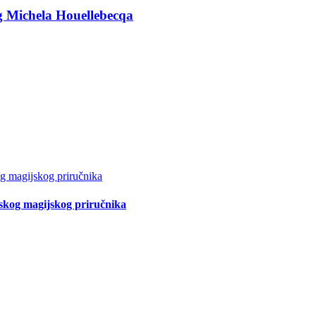
g Michela Houellebecqa
tskog magijskog priručnika