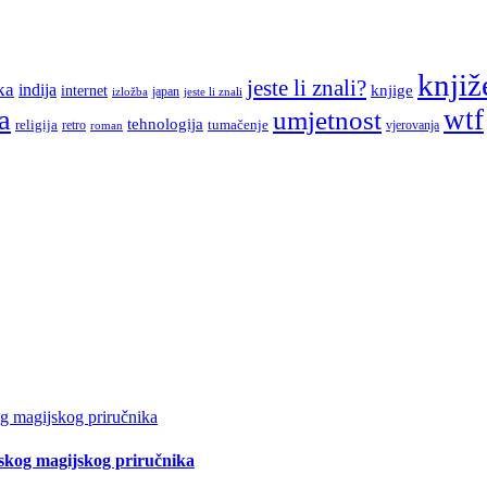
knjiž
jeste li znali?
ka
indija
knjige
internet
japan
jeste li znali
izložba
a
wtf
umjetnost
tehnologija
religija
tumačenje
retro
vjerovanja
roman
tskog magijskog priručnika