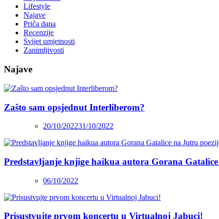
Lifestyle
Najave
Priča dana
Recenzije
Svijet umjetnosti
Zanimljivosti
Najave
Zašto sam opsjednut Interliberom?
20/10/2022
31/10/2022
Predstavljanje knjige haikua autora Gorana Gatalice
06/10/2022
Prisustvujte prvom koncertu u Virtualnoj Jabuci!