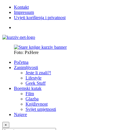
Kontakt
Impressum
Uvjeti korištenja i privatnost
Foto: PxHere
Početna
Zanimljivosti
Jeste li znali?!
Lifestyle
Geek Stuff
Boemski kutak
Film
Glazba
Književnost
Svijet umjetnosti
Najave
×