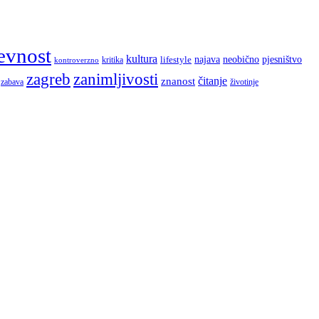
evnost
kultura
najava
lifestyle
neobično
pjesništvo
kritika
kontroverzno
zagreb
zanimljivosti
čitanje
znanost
zabava
životinje