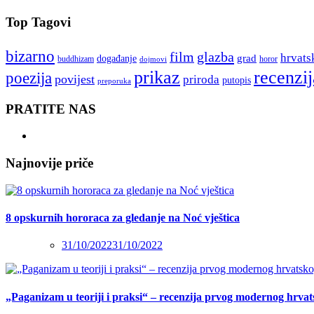
Top Tagovi
bizarno
film
glazba
hrvats
grad
događanje
buddhizam
horor
dojmovi
recenzij
prikaz
poezija
povijest
priroda
putopis
preporuka
PRATITE NAS
Najnovije priče
8 opskurnih hororaca za gledanje na Noć vještica
31/10/2022
31/10/2022
„Paganizam u teoriji i praksi“ – recenzija prvog modernog hrva