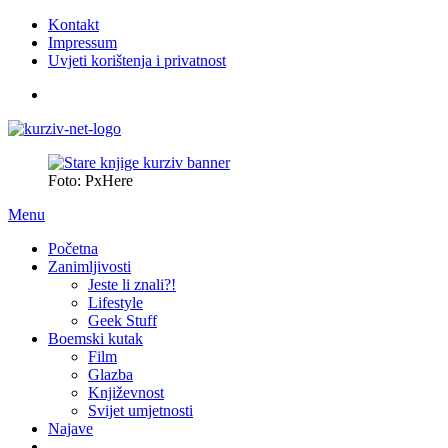
Kontakt
Impressum
Uvjeti korištenja i privatnost
Foto: PxHere
Menu
Početna
Zanimljivosti
Jeste li znali?!
Lifestyle
Geek Stuff
Boemski kutak
Film
Glazba
Književnost
Svijet umjetnosti
Najave