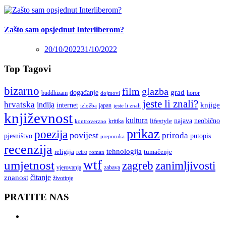
Zašto sam opsjednut Interliberom?
20/10/2022
31/10/2022
Top Tagovi
bizarno
film
glazba
grad
događanje
buddhizam
horor
dojmovi
jeste li znali?
hrvatska
indija
knjige
internet
japan
jeste li znali
izložba
književnost
kultura
najava
lifestyle
neobično
kritika
kontroverzno
prikaz
poezija
povijest
priroda
putopis
pjesništvo
preporuka
recenzija
tehnologija
religija
tumačenje
retro
roman
wtf
umjetnost
zagreb
zanimljivosti
vjerovanja
zabava
čitanje
znanost
životinje
PRATITE NAS