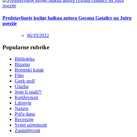
Predstavljanje knjige haikua autora Gorana Gatalice na Jutru
poezije
06/10/2022
Popularne rubrike
Biblioteka
Bizarno
Boemski kutak
Film
Geek stuff
Glazba
Jeste li znali?!
Književnost
Lifestyle
Najave
Priča dana
Recenzije
Svijet umjetnosti
Zanimljivosti