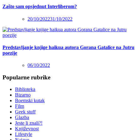
Zašto sam opsjednut Interliberom?
20/10/2022
31/10/2022
Predstavljanje knjige haikua autora Gorana Gatalice na Jutru
poezije
06/10/2022
Popularne rubrike
Biblioteka
Bizarno
Boemski kutak
Film
Geek stuff
Glazba
Jeste li znali?!
Književnost
Lifestyle
Najave