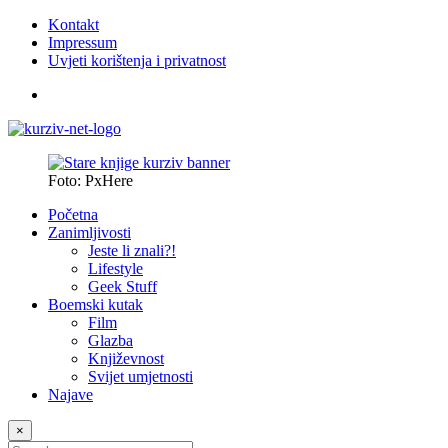
Kontakt
Impressum
Uvjeti korištenja i privatnost
Foto: PxHere
Početna
Zanimljivosti
Jeste li znali?!
Lifestyle
Geek Stuff
Boemski kutak
Film
Glazba
Književnost
Svijet umjetnosti
Najave
×