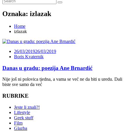
Oznaka:
izlazak
Home
izlazak
26/03/2019
26/03/2019
Boris Kvaternik
Danas u gradu: poezija Ane Brnardić
Nije još ni polovica tjedna, a vama se već ne da biti u uredu. Dali
biste sve samo da već
RUBRIKE
Jeste li znali?!
Lifestyle
Geek stuff
Film
Glazba