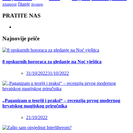
čitanje
znanost
životinje
PRATITE NAS
Najnovije priče
8 opskurnih hororaca za gledanje na Noć vještica
31/10/2022
31/10/2022
„Paganizam u teoriji i praksi“ – recenzija prvog modernog
hrvatskog magijskog priručnika
21/10/2022