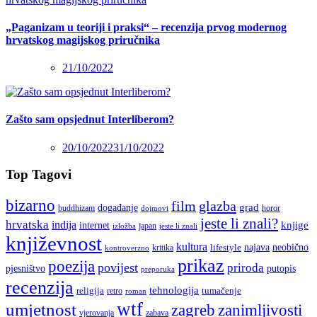
„Paganizam u teoriji i praksi“ – recenzija prvog modernog
hrvatskog magijskog priručnika
21/10/2022
Zašto sam opsjednut Interliberom?
20/10/2022
31/10/2022
Top Tagovi
bizarno
film
glazba
grad
događanje
buddhizam
horor
dojmovi
jeste li znali?
hrvatska
indija
knjige
internet
japan
jeste li znali
izložba
književnost
kultura
najava
lifestyle
neobično
kritika
kontroverzno
prikaz
poezija
povijest
priroda
putopis
pjesništvo
preporuka
recenzija
tehnologija
religija
tumačenje
retro
roman
wtf
umjetnost
zagreb
zanimljivosti
vjerovanja
zabava