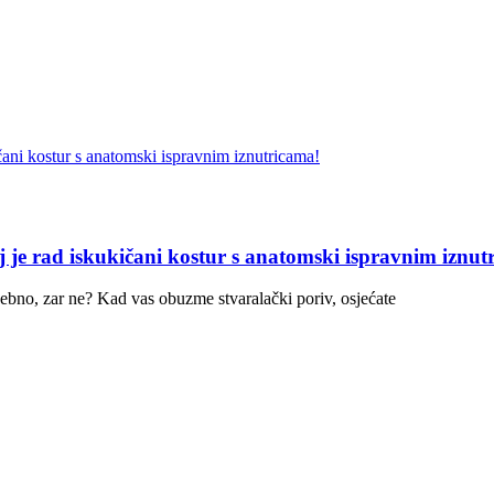
j je rad iskukičani kostur s anatomski ispravnim iznut
osebno, zar ne? Kad vas obuzme stvaralački poriv, osjećate