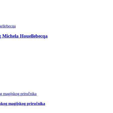
g Michela Houellebecqa
tskog magijskog priručnika