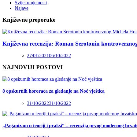
Svijet umjetnosti
Najave
Književne preporuke
Književna recenzija: Roman Serotonin kontroverzno
27/01/2021
06/10/2022
NAJNOVIJI POSTOVI
8 opskurnih hororaca za gledanje na Noć vještica
31/10/2022
31/10/2022
„Paganizam u teoriji i praksi“ – recenzija prvog modernog hrva