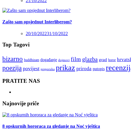
21/10/2022
Zašto sam opsjednut Interliberom?
20/10/2022
31/10/2022
Top Tagovi
bizarno
film
glazba
hrvats
grad
događanje
buddhizam
horor
dojmovi
recenzij
prikaz
poezija
povijest
priroda
putopis
preporuka
PRATITE NAS
Najnovije priče
8 opskurnih hororaca za gledanje na Noć vještica