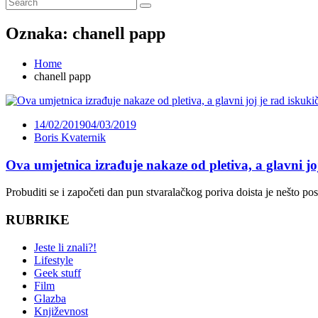
Oznaka:
chanell papp
Home
chanell papp
14/02/2019
04/03/2019
Boris Kvaternik
Ova umjetnica izrađuje nakaze od pletiva, a glavni jo
Probuditi se i započeti dan pun stvaralačkog poriva doista je nešto p
RUBRIKE
Jeste li znali?!
Lifestyle
Geek stuff
Film
Glazba
Književnost