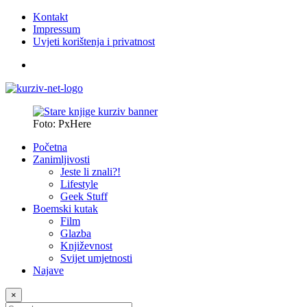
Kontakt
Impressum
Uvjeti korištenja i privatnost
Foto: PxHere
Početna
Zanimljivosti
Jeste li znali?!
Lifestyle
Geek Stuff
Boemski kutak
Film
Glazba
Književnost
Svijet umjetnosti
Najave
×