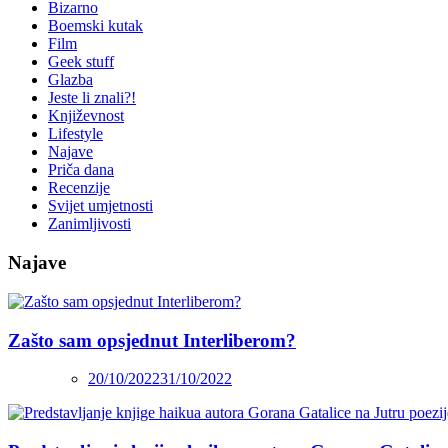
Bizarno
Boemski kutak
Film
Geek stuff
Glazba
Jeste li znali?!
Književnost
Lifestyle
Najave
Priča dana
Recenzije
Svijet umjetnosti
Zanimljivosti
Najave
Zašto sam opsjednut Interliberom?
20/10/2022
31/10/2022