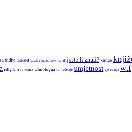
knjiž
jeste li znali?
ka
indija
knjige
internet
japan
jeste li znali
izložba
a
wtf
umjetnost
tehnologija
religija
tumačenje
retro
vjerovanja
roman