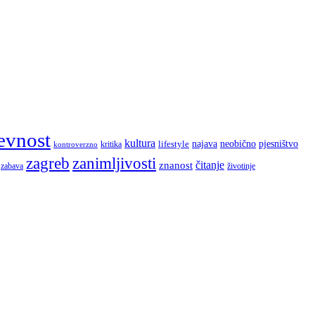
evnost
kultura
najava
lifestyle
neobično
pjesništvo
kritika
kontroverzno
zagreb
zanimljivosti
čitanje
znanost
zabava
životinje