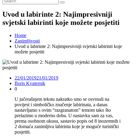
Uvod u labirinte 2: Najimpresivniji
svjetski labirinti koje možete posjetiti
Home
Zanimljivosti
Uvod u labirinte 2: Najimpresivniji svjetski labirinti koje
možete posjetiti
22/01/2019
21/01/2019
Boris Kvaternik
0
U jučerašnjem tekstu nakratko smo se osvrnuli na
povijest i simboličko značenje labirinata, a danas
nastavljamo s ovim “razgranatom” temom tako što
prelazimo u moderno doba. U nastavku sam za vas,
prema osobnom ukusu, sastavio popis od 8 inozemnih i
2 domaća zanimljiva labirinta koje je moguće turistički
posjetiti.