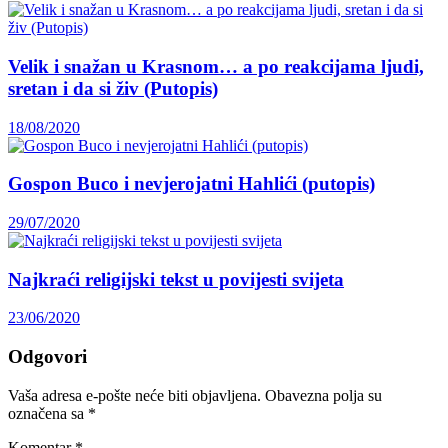
Velik i snažan u Krasnom… a po reakcijama ljudi,
sretan i da si živ (Putopis)
18/08/2020
Gospon Buco i nevjerojatni Hahlići (putopis)
29/07/2020
Najkraći religijski tekst u povijesti svijeta
23/06/2020
Odgovori
Vaša adresa e-pošte neće biti objavljena.
Obavezna polja su
označena sa
*
Komentar
*