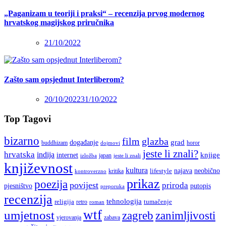
„Paganizam u teoriji i praksi“ – recenzija prvog modernog
hrvatskog magijskog priručnika
21/10/2022
Zašto sam opsjednut Interliberom?
20/10/2022
31/10/2022
Top Tagovi
bizarno
film
glazba
grad
događanje
buddhizam
horor
dojmovi
jeste li znali?
hrvatska
indija
knjige
internet
japan
jeste li znali
izložba
književnost
kultura
najava
lifestyle
neobično
kritika
kontroverzno
prikaz
poezija
povijest
priroda
putopis
pjesništvo
preporuka
recenzija
tehnologija
religija
tumačenje
retro
roman
wtf
umjetnost
zagreb
zanimljivosti
vjerovanja
zabava