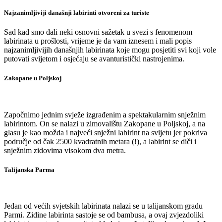
Najzanimljiviji današnji labirinti otvoreni za turiste
Sad kad smo dali neki osnovni sažetak u svezi s fenomenom
labirinata u prošlosti, vrijeme je da vam iznesem i mali popis
najzanimljivijih današnjih labirinata koje mogu posjetiti svi koji vole
putovati svijetom i osjećaju se avanturistički nastrojenima.
Zakopane u Poljskoj
Započnimo jednim svježe izgrađenim a spektakularnim snježnim
labirintom. On se nalazi u zimovalištu Zakopane u Poljskoj, a na
glasu je kao možda i najveći snježni labirint na svijetu jer pokriva
područje od čak 2500 kvadratnih metara (!), a labirint se diči i
snježnim zidovima visokom dva metra.
Talijanska Parma
Jedan od većih svjetskih labirinata nalazi se u talijanskom gradu
Parmi. Zidine labirinta sastoje se od bambusa, a ovaj zvjezdoliki