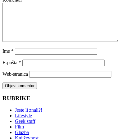
Ime
*
E-pošta
*
Web-stranica
RUBRIKE
Jeste li znali?!
Lifestyle
Geek stuff
Film
Glazba
Književnost