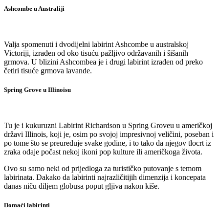
Ashcombe u Australiji
Valja spomenuti i dvodijelni labirint Ashcombe u australskoj
Victoriji, izrađen od oko tisuću pažljivo održavanih i šišanih
grmova. U blizini Ashcombea je i drugi labirint izrađen od preko
četiri tisuće grmova lavande.
Spring Grove u Illinoisu
Tu je i kukuruzni Labirint Richardson u Spring Groveu u američkoj
državi Illinois, koji je, osim po svojoj impresivnoj veličini, poseban i
po tome što se preuređuje svake godine, i to tako da njegov tlocrt iz
zraka odaje počast nekoj ikoni pop kulture ili američkoga života.
Ovo su samo neki od prijedloga za turističko putovanje s temom
labirinata. Dakako da labirinti najrazličitijih dimenzija i koncepata
danas niču diljem globusa poput gljiva nakon kiše.
Domaći labirinti