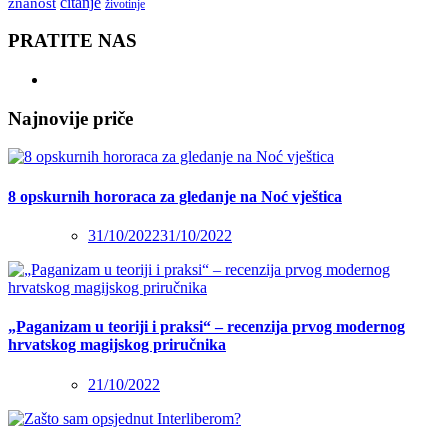
čitanje
znanost
životinje
PRATITE NAS
Najnovije priče
8 opskurnih hororaca za gledanje na Noć vještica
31/10/2022
31/10/2022
„Paganizam u teoriji i praksi“ – recenzija prvog modernog
hrvatskog magijskog priručnika
21/10/2022