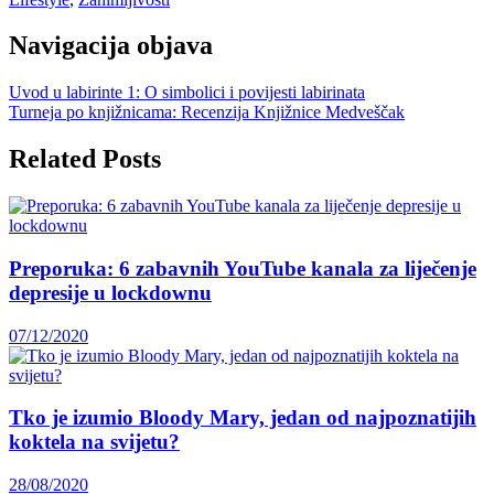
Navigacija objava
Uvod u labirinte 1: O simbolici i povijesti labirinata
Turneja po knjižnicama: Recenzija Knjižnice Medveščak
Related Posts
Preporuka: 6 zabavnih YouTube kanala za liječenje
depresije u lockdownu
07/12/2020
Tko je izumio Bloody Mary, jedan od najpoznatijih
koktela na svijetu?
28/08/2020