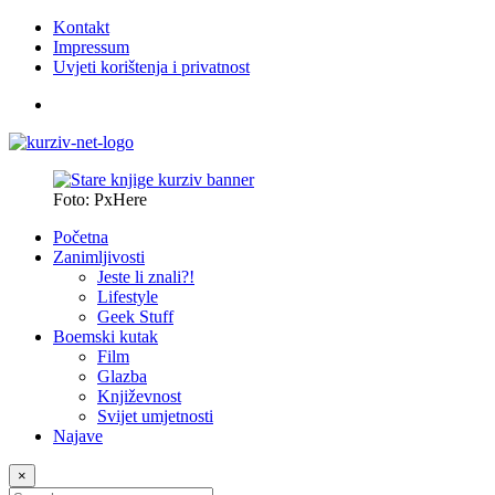
Kontakt
Impressum
Uvjeti korištenja i privatnost
Foto: PxHere
Početna
Zanimljivosti
Jeste li znali?!
Lifestyle
Geek Stuff
Boemski kutak
Film
Glazba
Književnost
Svijet umjetnosti
Najave
×