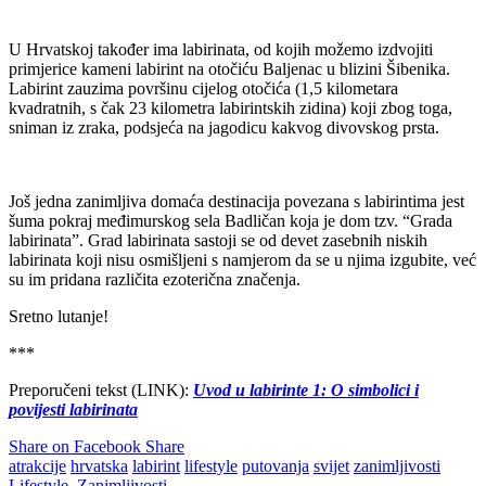
U Hrvatskoj također ima labirinata, od kojih možemo izdvojiti
primjerice kameni labirint na otočiću Baljenac u blizini Šibenika.
Labirint zauzima površinu cijelog otočića (1,5 kilometara
kvadratnih, s čak 23 kilometra labirintskih zidina) koji zbog toga,
sniman iz zraka, podsjeća na jagodicu kakvog divovskog prsta.
Još jedna zanimljiva domaća destinacija povezana s labirintima jest
šuma pokraj međimurskog sela Badličan koja je dom tzv. “Grada
labirinata”. Grad labirinata sastoji se od devet zasebnih niskih
labirinata koji nisu osmišljeni s namjerom da se u njima izgubite, već
su im pridana različita ezoterična značenja.
Sretno lutanje!
***
Preporučeni tekst (LINK):
Uvod u labirinte 1: O simbolici i
povijesti labirinata
Share on Facebook
Share
atrakcije
hrvatska
labirint
lifestyle
putovanja
svijet
zanimljivosti
Lifestyle
,
Zanimljivosti