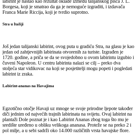
labirint je nastao kao rezultat oklade između talijanskog pisca J. L.
Borgesa, koji je smatrao da ga je nemoguće izgraditi, i izdavača
Franca Marie Riccija, koji je tvrdio suprotno.
Stra u Italiji
Još jedan talijanski labirint, ovog puta u gradiću Stra, na glasu je kao
jedan od zahtjevnijih labirinata otvorenih za turiste. Izgrađen je
1720. godine, a priča se da se svojedobno u ovom labirintu izgubio i
čuveni Napoleon. U centru labirinta nalazi se cilj – preko dva
stoljeća star vidikovac na koji se posjetitelji mogu popeti i pogledati
labirint iz zraka.
Labirint-ananas na Havajima
Egzotično otočje Havaji uz mnoge se svoje prirodne ljepote također
diči jednim od najvećih trajnih labirinata na svijetu. Ovaj labirint na
plantaži Dole poznat je i kao Labirint Ananas zbog toga što mu je
središte uređeno u obliku velikoga ananasa. Proteže se na preko 2 i
pol milje, a u sebi sadrži oko 14.000 različitih vrsta havajske flore.