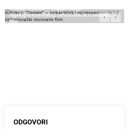
Prikaz: “Daisies” – najkaotičniji i
najeksperimentalniji čehoslovački novovalni
‹
›
film
12/12/2020
ODGOVORI