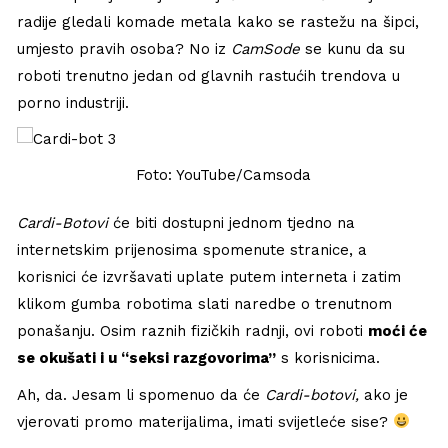
radije gledali komade metala kako se rastežu na šipci,
umjesto pravih osoba? No iz
CamSode
se kunu da su
roboti trenutno jedan od glavnih rastućih trendova u
porno industriji.
Foto: YouTube/Camsoda
Cardi-Botovi
će biti dostupni jednom tjedno na
internetskim prijenosima spomenute stranice, a
korisnici će izvršavati uplate putem interneta i zatim
klikom gumba robotima slati naredbe o trenutnom
ponašanju. Osim raznih fizičkih radnji, ovi roboti
moći će
se okušati i u “seksi razgovorima”
s korisnicima.
Ah, da. Jesam li spomenuo da će
Cardi-botovi,
ako je
vjerovati promo materijalima, imati svijetleće sise?