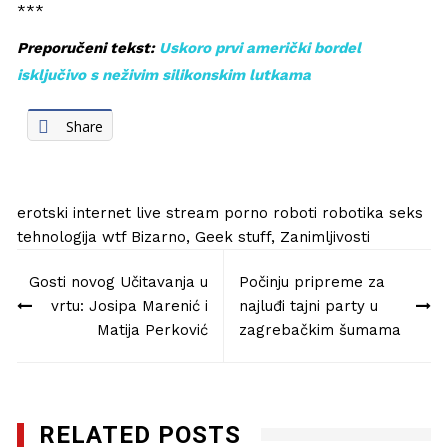
***
Preporučeni tekst:
Uskoro prvi američki bordel
isključivo s neživim silikonskim lutkama
Share
erotski
internet
live stream
porno
roboti
robotika
seks
tehnologija
wtf
Bizarno
,
Geek stuff
,
Zanimljivosti
Navigacija
Gosti novog Učitavanja u
Počinju pripreme za
objava
vrtu: Josipa Marenić i
najluđi tajni party u
Matija Perković
zagrebačkim šumama
RELATED POSTS