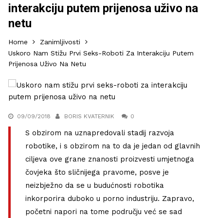
interakciju putem prijenosa uživo na
netu
Home
Zanimljivosti
Uskoro Nam Stižu Prvi Seks-Roboti Za Interakciju Putem
Prijenosa Uživo Na Netu
09/09/2018
BORIS KVATERNIK
0
S obzirom na uznapredovali stadij razvoja
robotike, i s obzirom na to da je jedan od glavnih
ciljeva ove grane znanosti proizvesti umjetnoga
čovjeka što sličnijega pravome, posve je
neizbježno da se u budućnosti robotika
inkorporira duboko u porno industriju. Zapravo,
početni napori na tome području već se sad