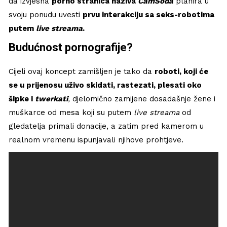
da izvjesna
porno stranica naziva
CamSoda
planira u
svoju ponudu uvesti
prvu interakciju sa seks-robotima
putem
live streama
.
Budućnost pornografije?
Cijeli ovaj koncept zamišljen je tako da
roboti, koji će
se u prijenosu uživo skidati, rastezati, plesati oko
šipke i
twerkati
,
djelomično zamijene dosadašnje žene i
muškarce od mesa koji su putem
live streama
od
gledatelja primali donacije, a zatim pred kamerom u
realnom vremenu ispunjavali njihove prohtjeve.