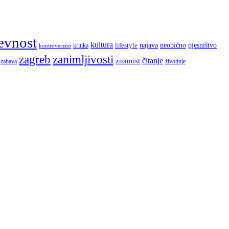
evnost
kultura
najava
lifestyle
neobično
pjesništvo
kritika
kontroverzno
zagreb
zanimljivosti
čitanje
znanost
zabava
životinje