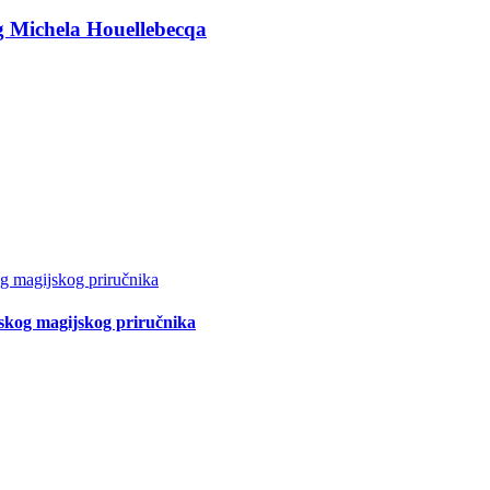
g Michela Houellebecqa
tskog magijskog priručnika