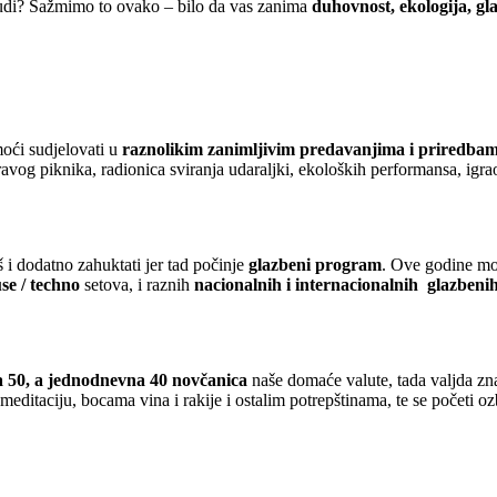
nudi? Sažmimo to ovako – bilo da vas zanima
duhovnost, ekologija, gl
moći sudjelovati u
raznolikim zanimljivim predavanjima i priredba
ravog piknika, radionica sviranja udaraljki, ekoloških performansa, igra
 i dodatno zahuktati jer tad počinje
glazbeni program
. Ove godine moć
se / techno
setova, i raznih
nacionalnih i internacionalnih glazbeni
ga 50, a jednodnevna 40 novčanica
naše domaće valute, tada valjda zna
editaciju, bocama vina i rakije i ostalim potrepštinama, te se početi oz