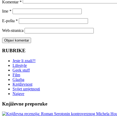
Komentar
*
Ime
*
E-pošta
*
Web-stranica
RUBRIKE
Jeste li znali?!
Lifestyle
Geek stuff
Film
Glazba
Književnost
Svijet umjetnosti
Najave
Književne preporuke