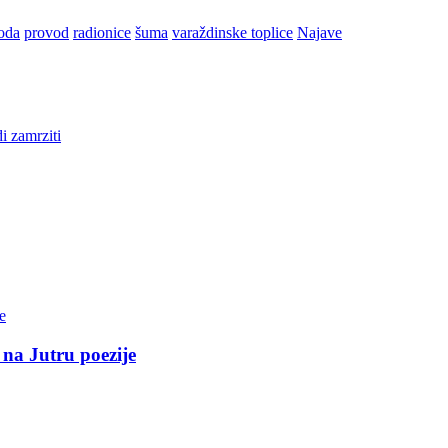
roda
provod
radionice
šuma
varaždinske toplice
Najave
i zamrziti
 na Jutru poezije