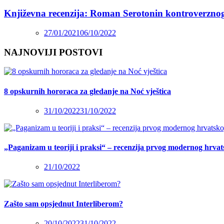
Književna recenzija: Roman Serotonin kontroverzno
27/01/2021
06/10/2022
NAJNOVIJI POSTOVI
8 opskurnih hororaca za gledanje na Noć vještica
31/10/2022
31/10/2022
„Paganizam u teoriji i praksi“ – recenzija prvog modernog hrva
21/10/2022
Zašto sam opsjednut Interliberom?
20/10/2022
31/10/2022