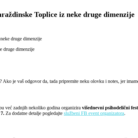
araždinske Toplice iz neke druge dimenzije
z neke druge dimenzije
? Ako je vaš odgovor da, tada pripremite neku olovku i notes, jer imamo f
zbu već zadnjih nekoliko godina organizira
višednevni psihodelični fest
 7.
Za dodatne detalje pogledajte
službeni FB event organizatora
.