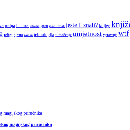
knjiž
jeste li znali?
ka
indija
knjige
internet
japan
jeste li znali
izložba
a
wtf
umjetnost
tehnologija
religija
tumačenje
retro
vjerovanja
roman
tskog magijskog priručnika