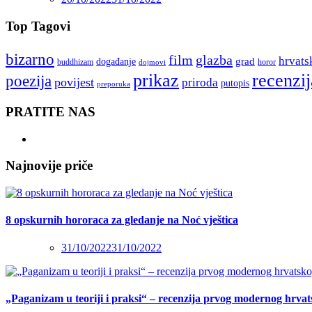
Top Tagovi
bizarno
film
glazba
hrvats
grad
događanje
buddhizam
horor
dojmovi
recenzij
prikaz
poezija
povijest
priroda
putopis
preporuka
PRATITE NAS
Najnovije priče
8 opskurnih hororaca za gledanje na Noć vještica
31/10/2022
31/10/2022
„Paganizam u teoriji i praksi“ – recenzija prvog modernog hrva