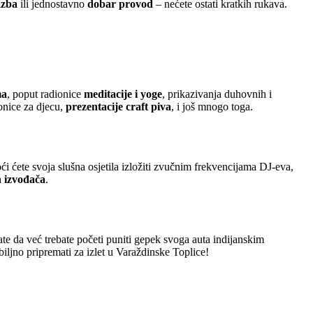
azba
ili jednostavno
dobar provod
– nećete ostati kratkih rukava.
ma
, poput radionice
meditacije i yoge
, prikazivanja duhovnih i
onice za djecu,
prezentacije craft piva
, i još mnogo toga.
i ćete svoja slušna osjetila izložiti zvučnim frekvencijama DJ-eva,
h izvođača
.
te da već trebate početi puniti gepek svoga auta indijanskim
biljno pripremati za izlet u Varaždinske Toplice!