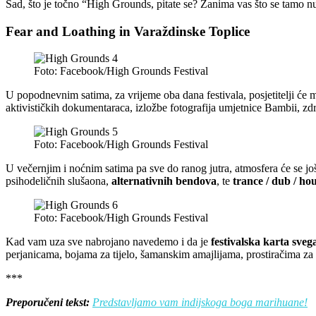
Sad, što je točno “High Grounds, pitate se? Zanima vas što se tamo 
Fear and Loathing in Varaždinske Toplice
Foto: Facebook/High Grounds Festival
U popodnevnim satima, za vrijeme oba dana festivala, posjetitelji će 
aktivističkih dokumentaraca, izložbe fotografija umjetnice Bambii, zd
Foto: Facebook/High Grounds Festival
U večernjim i noćnim satima pa sve do ranog jutra, atmosfera će se još
psihodeličnih slušaona,
alternativnih bendova
, te
trance / dub / hou
Foto: Facebook/High Grounds Festival
Kad vam uza sve nabrojano navedemo i da je
festivalska karta sve
perjanicama, bojama za tijelo, šamanskim amajlijama, prostiračima za m
***
Preporučeni tekst:
Predstavljamo vam indijskoga boga marihuane!