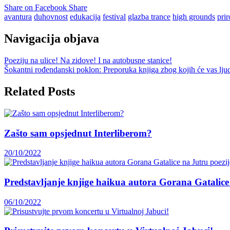
Share on Facebook
Share
avantura
duhovnost
edukacija
festival
glazba trance
high grounds
pri
Navigacija objava
Poeziju na ulice! Na zidove! I na autobusne stanice!
Šokantni rođendanski poklon: Preporuka knjiga zbog kojih će vas ljud
Related Posts
Zašto sam opsjednut Interliberom?
20/10/2022
Predstavljanje knjige haikua autora Gorana Gatalice
06/10/2022