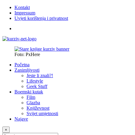
Kontakt
Impressum
Uvjeti korištenja i privatnost
Foto: PxHere
Početna
Zanimljivosti
Jeste li znali?!
Lifestyle
Geek Stuff
Boemski kutak
Film
Glazba
Književnost
Svijet umjetnosti
Najave
×