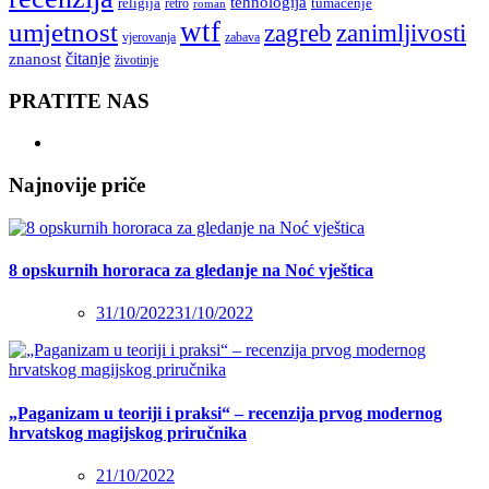
tehnologija
religija
tumačenje
retro
roman
wtf
umjetnost
zagreb
zanimljivosti
vjerovanja
zabava
čitanje
znanost
životinje
PRATITE NAS
Najnovije priče
8 opskurnih hororaca za gledanje na Noć vještica
31/10/2022
31/10/2022
„Paganizam u teoriji i praksi“ – recenzija prvog modernog
hrvatskog magijskog priručnika
21/10/2022