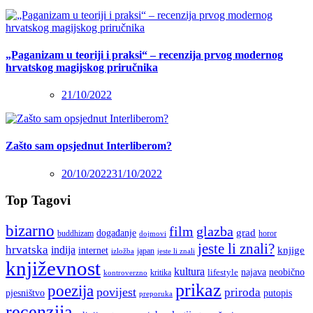
„Paganizam u teoriji i praksi“ – recenzija prvog modernog
hrvatskog magijskog priručnika
21/10/2022
Zašto sam opsjednut Interliberom?
20/10/2022
31/10/2022
Top Tagovi
bizarno
film
glazba
grad
događanje
buddhizam
horor
dojmovi
jeste li znali?
hrvatska
indija
knjige
internet
japan
jeste li znali
izložba
književnost
kultura
najava
lifestyle
neobično
kritika
kontroverzno
prikaz
poezija
povijest
priroda
putopis
pjesništvo
preporuka
recenzija