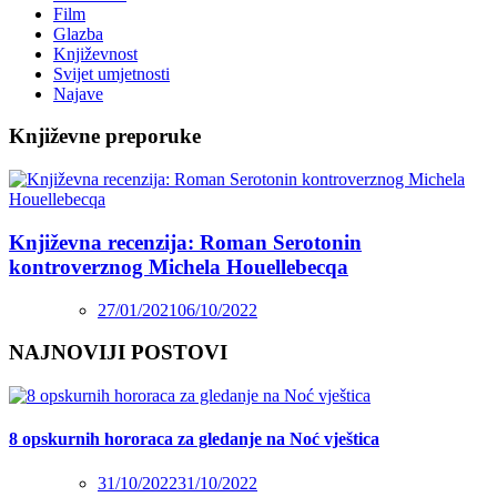
Film
Glazba
Književnost
Svijet umjetnosti
Najave
Književne preporuke
Književna recenzija: Roman Serotonin
kontroverznog Michela Houellebecqa
27/01/2021
06/10/2022
NAJNOVIJI POSTOVI
8 opskurnih hororaca za gledanje na Noć vještica
31/10/2022
31/10/2022