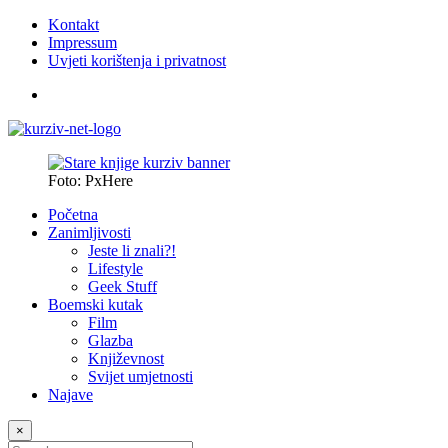
Kontakt
Impressum
Uvjeti korištenja i privatnost
Foto: PxHere
Početna
Zanimljivosti
Jeste li znali?!
Lifestyle
Geek Stuff
Boemski kutak
Film
Glazba
Književnost
Svijet umjetnosti
Najave
×