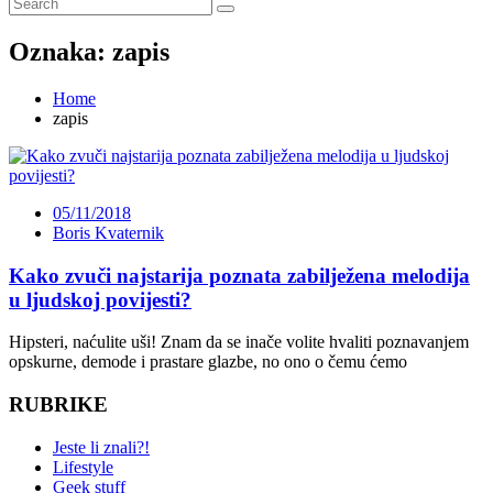
Oznaka:
zapis
Home
zapis
05/11/2018
Boris Kvaternik
Kako zvuči najstarija poznata zabilježena melodija
u ljudskoj povijesti?
Hipsteri, naćulite uši! Znam da se inače volite hvaliti poznavanjem
opskurne, demode i prastare glazbe, no ono o čemu ćemo
RUBRIKE
Jeste li znali?!
Lifestyle
Geek stuff