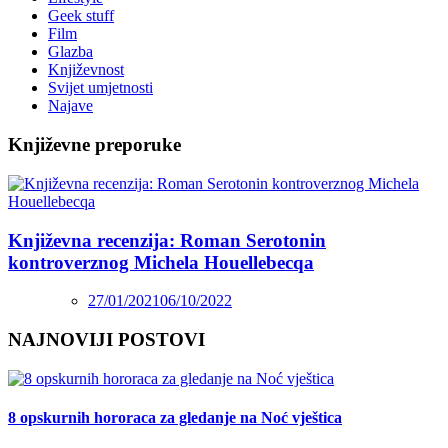
Geek stuff
Film
Glazba
Književnost
Svijet umjetnosti
Najave
Književne preporuke
Književna recenzija: Roman Serotonin
kontroverznog Michela Houellebecqa
27/01/2021
06/10/2022
NAJNOVIJI POSTOVI
8 opskurnih hororaca za gledanje na Noć vještica