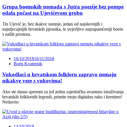
Grupa boemskih nomada s Jutra poezije bez pompe
odala počast na Ujevićevom grobu
Tin Ujević je, bez ikakve sumnje, jedan od najslavnijih i
najutjecajnijih hrvatskih pjesnika, te uvjerljivo najzapamćeniji boem
s naših prostora.
16/10/2018
16/11/2018
Boris Kvaternik
Vukodlaci u hrvatskom folkloru zapravo nemaju
nikakve veze s vukovima!
Ako ste danas spremni za još jednu zajedničku avanturu istraživanja
hrvatskih folklornih legendi, primite moju digitalnu ruku i krenimo!
Nedavno
14/10/2018