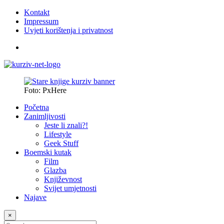
Kontakt
Impressum
Uvjeti korištenja i privatnost
Foto: PxHere
Početna
Zanimljivosti
Jeste li znali?!
Lifestyle
Geek Stuff
Boemski kutak
Film
Glazba
Književnost
Svijet umjetnosti
Najave
×