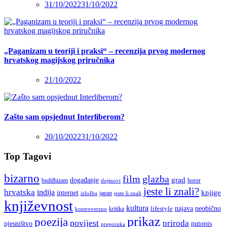
31/10/2022
31/10/2022
„Paganizam u teoriji i praksi“ – recenzija prvog modernog
hrvatskog magijskog priručnika
21/10/2022
Zašto sam opsjednut Interliberom?
20/10/2022
31/10/2022
Top Tagovi
bizarno
film
glazba
grad
događanje
buddhizam
horor
dojmovi
jeste li znali?
hrvatska
indija
knjige
internet
japan
jeste li znali
izložba
književnost
kultura
najava
lifestyle
neobično
kritika
kontroverzno
prikaz
poezija
povijest
priroda
putopis
pjesništvo
preporuka