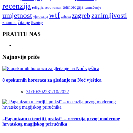
recenzija
tehnologija
religija
tumačenje
retro
roman
wtf
umjetnost
zagreb
zanimljivosti
vjerovanja
zabava
čitanje
znanost
životinje
PRATITE NAS
Najnovije priče
8 opskurnih hororaca za gledanje na Noć vještica
31/10/2022
31/10/2022
„Paganizam u teoriji i praksi“ – recenzija prvog modernog
hrvatskog magijskog priručnika