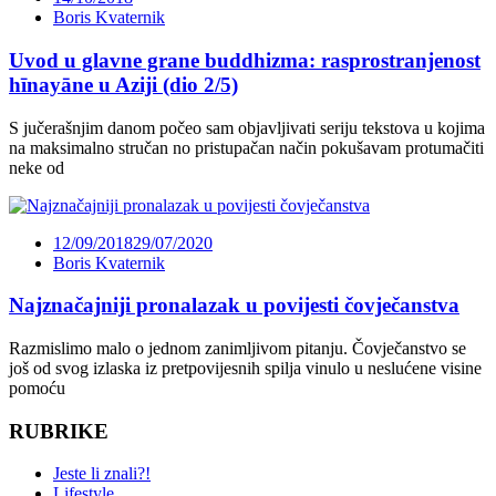
Boris Kvaternik
Uvod u glavne grane buddhizma: rasprostranjenost
hīnayāne u Aziji (dio 2/5)
S jučerašnjim danom počeo sam objavljivati seriju tekstova u kojima
na maksimalno stručan no pristupačan način pokušavam protumačiti
neke od
12/09/2018
29/07/2020
Boris Kvaternik
Najznačajniji pronalazak u povijesti čovječanstva
Razmislimo malo o jednom zanimljivom pitanju. Čovječanstvo se
još od svog izlaska iz pretpovijesnih spilja vinulo u neslućene visine
pomoću
RUBRIKE
Jeste li znali?!
Lifestyle