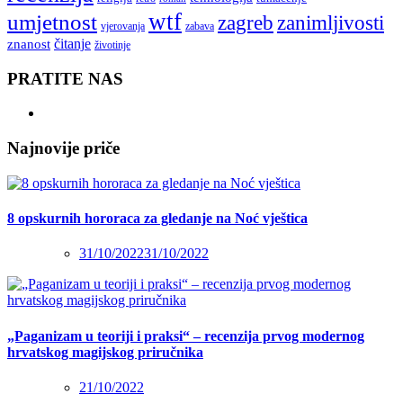
wtf
umjetnost
zagreb
zanimljivosti
vjerovanja
zabava
čitanje
znanost
životinje
PRATITE NAS
Najnovije priče
8 opskurnih hororaca za gledanje na Noć vještica
31/10/2022
31/10/2022
„Paganizam u teoriji i praksi“ – recenzija prvog modernog
hrvatskog magijskog priručnika
21/10/2022