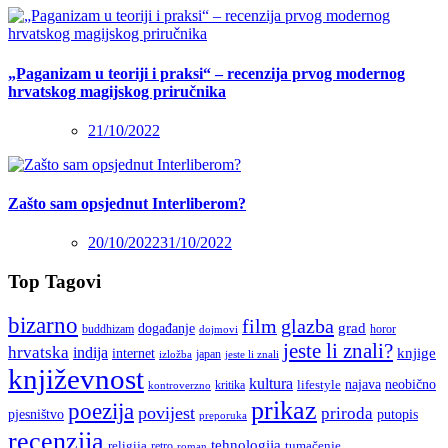
„Paganizam u teoriji i praksi“ – recenzija prvog modernog
hrvatskog magijskog priručnika
21/10/2022
Zašto sam opsjednut Interliberom?
20/10/2022
31/10/2022
Top Tagovi
bizarno
film
glazba
grad
događanje
buddhizam
horor
dojmovi
jeste li znali?
hrvatska
indija
knjige
internet
japan
jeste li znali
izložba
književnost
kultura
najava
lifestyle
neobično
kritika
kontroverzno
prikaz
poezija
povijest
priroda
putopis
pjesništvo
preporuka
recenzija
tehnologija
religija
tumačenje
retro
roman