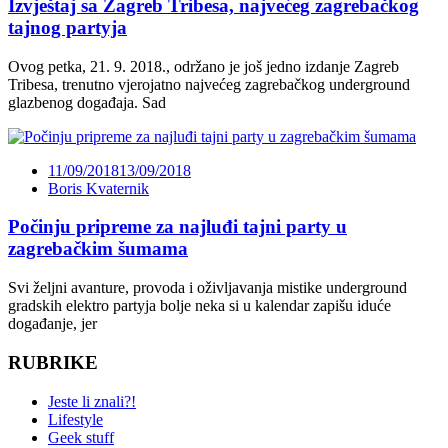
Izvještaj sa Zagreb Tribesa, najvećeg zagrebačkog
tajnog partyja
Ovog petka, 21. 9. 2018., održano je još jedno izdanje Zagreb
Tribesa, trenutno vjerojatno najvećeg zagrebačkog underground
glazbenog događaja. Sad
11/09/2018
13/09/2018
Boris Kvaternik
Počinju pripreme za najluđi tajni party u
zagrebačkim šumama
Svi željni avanture, provoda i oživljavanja mistike underground
gradskih elektro partyja bolje neka si u kalendar zapišu iduće
događanje, jer
RUBRIKE
Jeste li znali?!
Lifestyle
Geek stuff