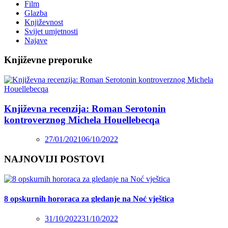
Film
Glazba
Književnost
Svijet umjetnosti
Najave
Književne preporuke
Književna recenzija: Roman Serotonin
kontroverznog Michela Houellebecqa
27/01/2021
06/10/2022
NAJNOVIJI POSTOVI
8 opskurnih hororaca za gledanje na Noć vještica
31/10/2022
31/10/2022