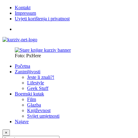
Kontakt
Impressum
Uvjeti korištenja i privatnost
Foto: PxHere
Početna
Zanimljivosti
Jeste li znali?!
Lifestyle
Geek Stuff
Boemski kutak
Film
Glazba
Književnost
Svijet umjetnosti
Najave
×