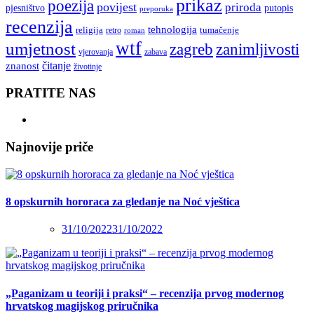
prikaz
poezija
povijest
priroda
putopis
pjesništvo
preporuka
recenzija
tehnologija
religija
tumačenje
retro
roman
wtf
umjetnost
zagreb
zanimljivosti
vjerovanja
zabava
čitanje
znanost
životinje
PRATITE NAS
Najnovije priče
8 opskurnih hororaca za gledanje na Noć vještica
31/10/2022
31/10/2022
„Paganizam u teoriji i praksi“ – recenzija prvog modernog
hrvatskog magijskog priručnika