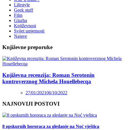
Lifestyle
Geek stuff
Film
Glazba
Književnost
Svijet umjetnosti
Najave
Književne preporuke
Književna recenzija: Roman Serotonin
kontroverznog Michela Houellebecqa
27/01/2021
06/10/2022
NAJNOVIJI POSTOVI
8 opskurnih hororaca za gledanje na Noć vještica