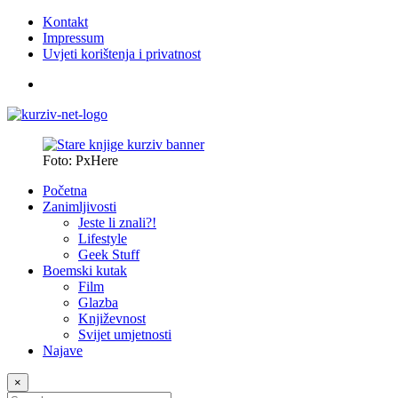
Kontakt
Impressum
Uvjeti korištenja i privatnost
Foto: PxHere
Početna
Zanimljivosti
Jeste li znali?!
Lifestyle
Geek Stuff
Boemski kutak
Film
Glazba
Književnost
Svijet umjetnosti
Najave
×