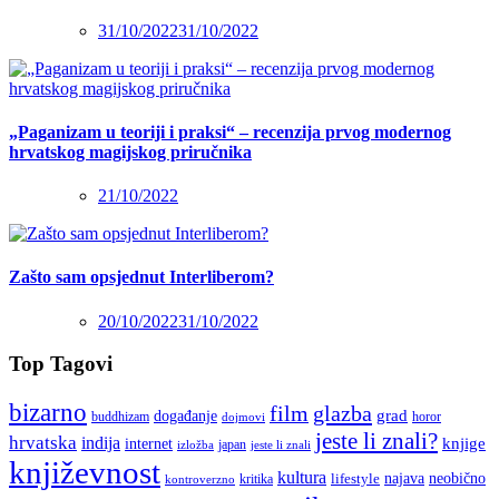
31/10/2022
31/10/2022
„Paganizam u teoriji i praksi“ – recenzija prvog modernog
hrvatskog magijskog priručnika
21/10/2022
Zašto sam opsjednut Interliberom?
20/10/2022
31/10/2022
Top Tagovi
bizarno
film
glazba
grad
događanje
buddhizam
horor
dojmovi
jeste li znali?
hrvatska
indija
knjige
internet
japan
jeste li znali
izložba
književnost
kultura
najava
lifestyle
neobično
kritika
kontroverzno