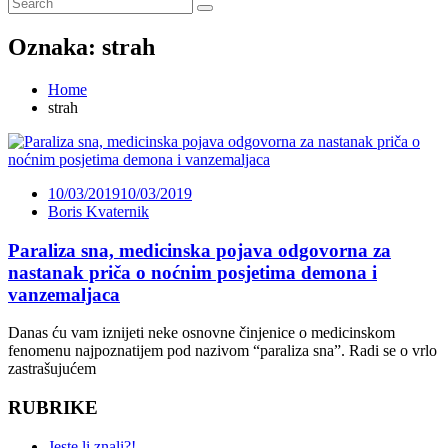
Oznaka:
strah
Home
strah
10/03/2019
10/03/2019
Boris Kvaternik
Paraliza sna, medicinska pojava odgovorna za
nastanak priča o noćnim posjetima demona i
vanzemaljaca
Danas ću vam iznijeti neke osnovne činjenice o medicinskom
fenomenu najpoznatijem pod nazivom “paraliza sna”. Radi se o vrlo
zastrašujućem
RUBRIKE
Jeste li znali?!